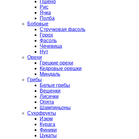
Пшено
Рис
Ячка
Полба
Бобовые
Стручковая фасоль
Горох
Фасоль
Чечевица
Нут
Орехи
Грецкие орехи
Кедровые орешки
Миндаль
Грибы
Белые грибы
Вешенки
Лисички
Опята
Шампиньоны
Сухофрукты
Изюм
Курага
Финики
Цукаты