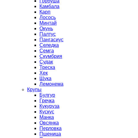
Горбуша
Камбала
Карп
Лосось
Минтай
Окунь
Палтус
Пангасиус
Селедка
Семга
Скумбрия
Судак
Треска
Хек
Щука
Лемонема
Крупы
Булгур
Гречка
Кукуруза
Кускус
Манка
Овсянка
Перловка
Пшеница