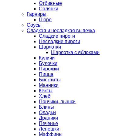
Отбивные
Солянки
Гарниры
Пюре
Соусы
Сладкая и несладкая выпечка
Сладкие пироги
Несладкие пироги
Шарлотки
Шарлотка с яблоками
Куличи
Булочки
Пирожки
Пицца
Бисквиты
Манники
Кексы
Хлеб
Пончики, пышки
Блины
Оладьи
Драники
Печенье
Лепешки
Маффины