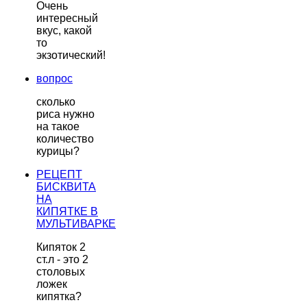
Очень
интересный
вкус, какой
то
экзотический!
вопрос
сколько
риса нужно
на такое
количество
курицы?
РЕЦЕПТ
БИСКВИТА
НА
КИПЯТКЕ В
МУЛЬТИВАРКЕ
Кипяток 2
ст.л - это 2
столовых
ложек
кипятка?