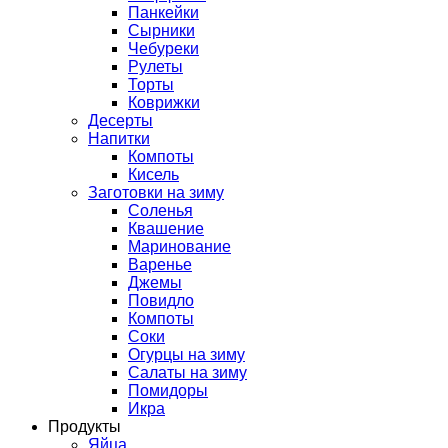
Панкейки
Сырники
Чебуреки
Рулеты
Торты
Коврижки
Десерты
Напитки
Компоты
Кисель
Заготовки на зиму
Соленья
Квашение
Маринование
Варенье
Джемы
Повидло
Компоты
Соки
Огурцы на зиму
Салаты на зиму
Помидоры
Икра
Продукты
Яйца