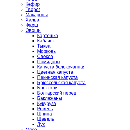
Кефир
Творог
Макароны
Халва
Фарш
Овощи
Картошка
Кабачок
Тыква
Морковь
Свекла
Помидоры
Капуста белокочанная
Цветная капуста
Пекинская капуста
Брюссельская капуста
Брокколи
Болгарский перец
Баклажаны
Кукуруза
Ревень
Шпинат
Щавель
Лук
Мясо