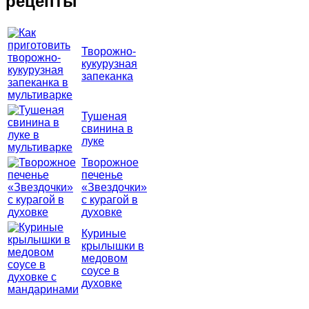
рецепты
Творожно-
кукурузная
запеканка
Тушеная
свинина в
луке
Творожное
печенье
«Звездочки»
с курагой в
духовке
Куриные
крылышки в
медовом
соусе в
духовке