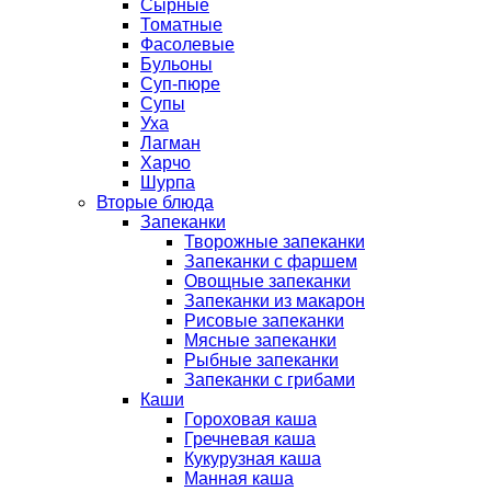
Сырные
Томатные
Фасолевые
Бульоны
Суп-пюре
Супы
Уха
Лагман
Харчо
Шурпа
Вторые блюда
Запеканки
Творожные запеканки
Запеканки с фаршем
Овощные запеканки
Запеканки из макарон
Рисовые запеканки
Мясные запеканки
Рыбные запеканки
Запеканки с грибами
Каши
Гороховая каша
Гречневая каша
Кукурузная каша
Манная каша