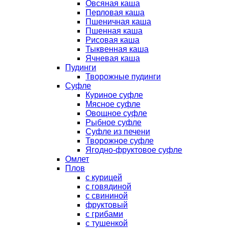
Овсяная каша
Перловая каша
Пшеничная каша
Пшенная каша
Рисовая каша
Тыквенная каша
Ячневая каша
Пудинги
Творожные пудинги
Суфле
Куриное суфле
Мясное суфле
Овощное суфле
Рыбное суфле
Суфле из печени
Творожное суфле
Ягодно-фруктовое суфле
Омлет
Плов
с курицей
с говядиной
с свининой
фруктовый
с грибами
с тушенкой