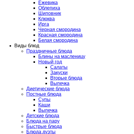
Ежевика
Облепиха
Шиповник
Клюква
Ирга
Черная смородина
Красная смородина
Белая смородина
Виды блюд
Праздничные блюда
Блины на масленицу
Новый год
Салаты
Закуски
Вторые блюда
Выпечка
Диетические блюда
Постные блюда
Супы
Каши
Выпечка
Детские блюда
Блюда на пару
Быстрые блюда
Блюда дуэты