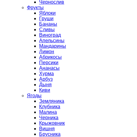
Чернослив
Фрукты
Яблоки
Груши
Бананы
Сливы
Виноград
Апельсины
Мандарины
Лимон
Абрикосы
Персики
Ананасы
Хурма
Арбуз
Дыня
Киви
Ягоды
Земляника
Клубника
Малина
Черника
Крыжовник
Вишня
Брусника