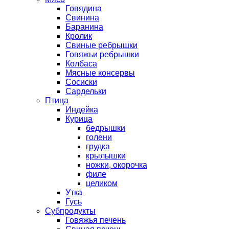
Говядина
Свинина
Баранина
Кролик
Свиные ребрышки
Говяжьи ребрышки
Колбаса
Мясные консервы
Сосиски
Сардельки
Птица
Индейка
Курица
бедрышки
голени
грудка
крылышки
ножки, окорочка
филе
целиком
Утка
Гусь
Субпродукты
Говяжья печень