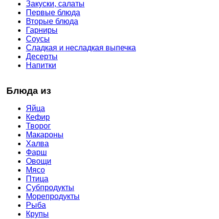
Закуски, салаты
Первые блюда
Вторые блюда
Гарниры
Соусы
Сладкая и несладкая выпечка
Десерты
Напитки
Блюда из
Яйца
Кефир
Творог
Макароны
Халва
Фарш
Овощи
Мясо
Птица
Субпродукты
Морепродукты
Рыба
Крупы