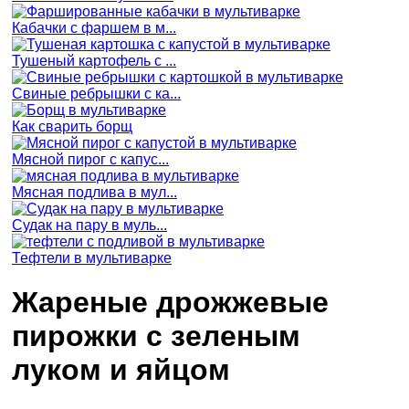
Кабачки с фаршем в м...
Тушеный картофель с ...
Свиные ребрышки с ка...
Как сварить борщ
Мясной пирог с капус...
Мясная подлива в мул...
Судак на пару в муль...
Тефтели в мультиварке
Жареные дрожжевые
пирожки с зеленым
луком и яйцом