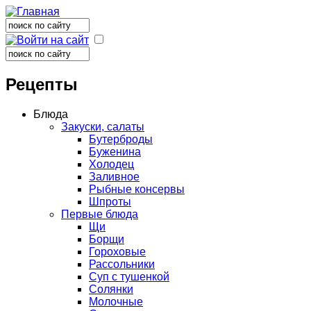
Поиск
Форма поиска
Поиск
Форма поиска
Рецепты
Блюда
Закуски, салаты
Бутерброды
Буженина
Холодец
Заливное
Рыбные консервы
Шпроты
Первые блюда
Щи
Борщи
Гороховые
Рассольники
Суп с тушенкой
Солянки
Молочные