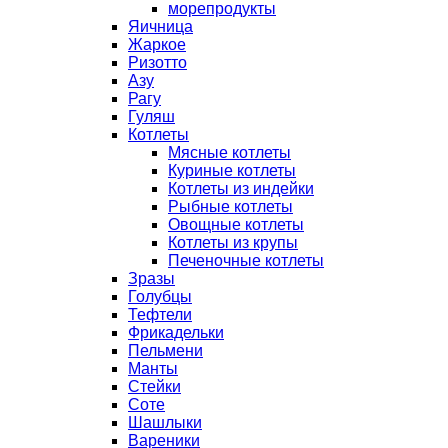
морепродукты
Яичница
Жаркое
Ризотто
Азу
Рагу
Гуляш
Котлеты
Мясные котлеты
Куриные котлеты
Котлеты из индейки
Рыбные котлеты
Овощные котлеты
Котлеты из крупы
Печеночные котлеты
Зразы
Голубцы
Тефтели
Фрикадельки
Пельмени
Манты
Стейки
Соте
Шашлыки
Вареники