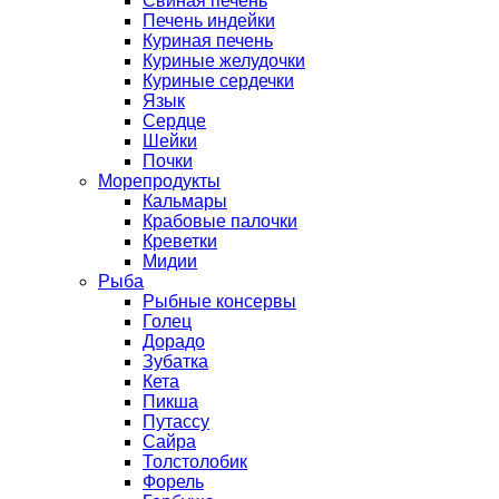
Свиная печень
Печень индейки
Куриная печень
Куриные желудочки
Куриные сердечки
Язык
Сердце
Шейки
Почки
Морепродукты
Кальмары
Крабовые палочки
Креветки
Мидии
Рыба
Рыбные консервы
Голец
Дорадо
Зубатка
Кета
Пикша
Путассу
Сайра
Толстолобик
Форель