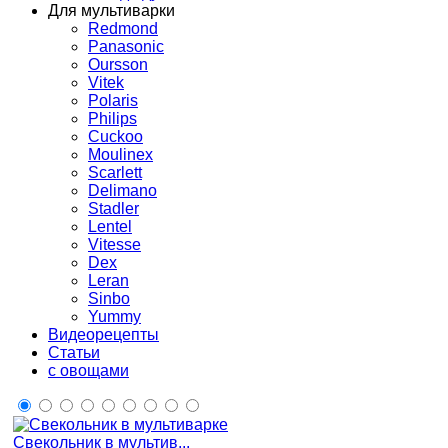
Для мультиварки
Redmond
Panasonic
Oursson
Vitek
Polaris
Philips
Cuckoo
Moulinex
Scarlett
Delimano
Stadler
Lentel
Vitesse
Dex
Leran
Sinbo
Yummy
Видеорецепты
Статьи
с овощами
Свекольник в мультив...