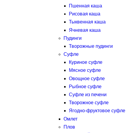
Пшенная каша
Рисовая каша
Тыквенная каша
Ячневая каша
Пудинги
Творожные пудинги
Суфле
Куриное суфле
Мясное суфле
Овощное суфле
Рыбное суфле
Суфле из печени
Творожное суфле
Ягодно-фруктовое суфле
Омлет
Плов