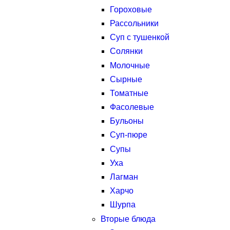
Гороховые
Рассольники
Суп с тушенкой
Солянки
Молочные
Сырные
Томатные
Фасолевые
Бульоны
Суп-пюре
Супы
Уха
Лагман
Харчо
Шурпа
Вторые блюда