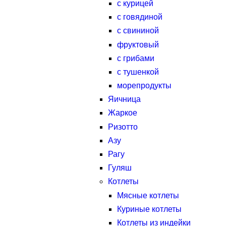
с курицей
с говядиной
с свининой
фруктовый
с грибами
с тушенкой
морепродукты
Яичница
Жаркое
Ризотто
Азу
Рагу
Гуляш
Котлеты
Мясные котлеты
Куриные котлеты
Котлеты из индейки