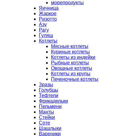
морепродукты
Яичница
Жаркое
Ризотто
Азу
Рагу
Гуляш
Котлеты
Мясные котлеты
Куриные котлеты
Котлеты из индейки
Рыбные котлеты
Овощные котлеты
Котлеты из крупы
Печеночные котлеты
Зразы
Голубцы
Тефтели
Фрикадельки
Пельмени
Манты
Стейки
Соте
Шашлыки
Вареники