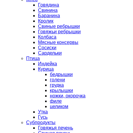
Говядина
Свинина
Баранина
Кролик
Свиные ребрышки
Говяжьи ребрышки
Колбаса
Мясные консервы
Сосиски
Сардельки
Птица
Индейка
Курица
бедрышки
голени
грудка
крылышки
ножки, окорочка
филе
целиком
Утка
Гусь
Субпродукты
Говяжья печень