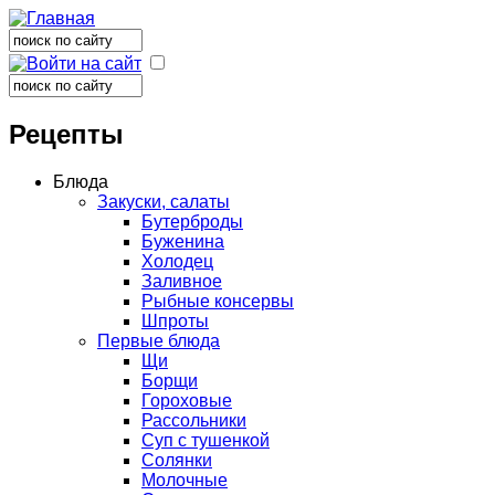
Поиск
Форма поиска
Поиск
Форма поиска
Рецепты
Блюда
Закуски, салаты
Бутерброды
Буженина
Холодец
Заливное
Рыбные консервы
Шпроты
Первые блюда
Щи
Борщи
Гороховые
Рассольники
Суп с тушенкой
Солянки
Молочные