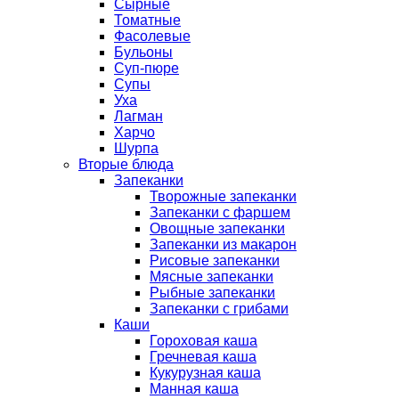
Сырные
Томатные
Фасолевые
Бульоны
Суп-пюре
Супы
Уха
Лагман
Харчо
Шурпа
Вторые блюда
Запеканки
Творожные запеканки
Запеканки с фаршем
Овощные запеканки
Запеканки из макарон
Рисовые запеканки
Мясные запеканки
Рыбные запеканки
Запеканки с грибами
Каши
Гороховая каша
Гречневая каша
Кукурузная каша
Манная каша