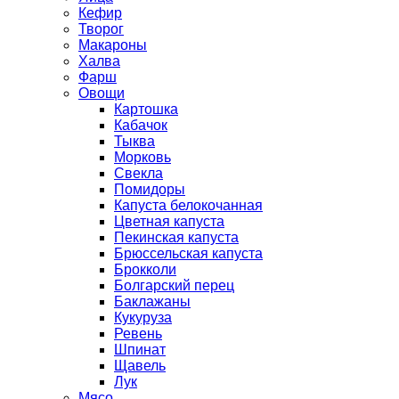
Кефир
Творог
Макароны
Халва
Фарш
Овощи
Картошка
Кабачок
Тыква
Морковь
Свекла
Помидоры
Капуста белокочанная
Цветная капуста
Пекинская капуста
Брюссельская капуста
Брокколи
Болгарский перец
Баклажаны
Кукуруза
Ревень
Шпинат
Щавель
Лук
Мясо