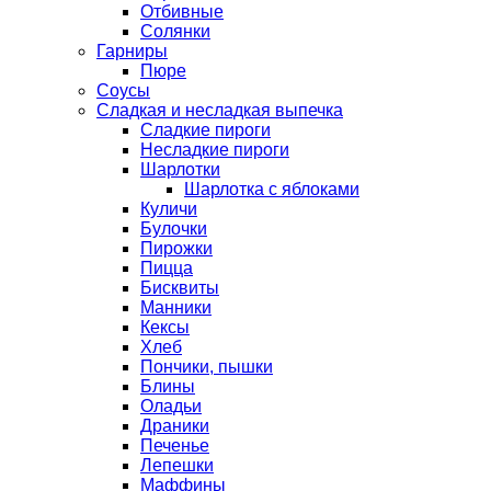
Отбивные
Солянки
Гарниры
Пюре
Соусы
Сладкая и несладкая выпечка
Сладкие пироги
Несладкие пироги
Шарлотки
Шарлотка с яблоками
Куличи
Булочки
Пирожки
Пицца
Бисквиты
Манники
Кексы
Хлеб
Пончики, пышки
Блины
Оладьи
Драники
Печенье
Лепешки
Маффины