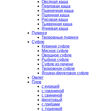
Овсяная каша
Перловая каша
Пшеничная каша
Пшенная каша
Рисовая каша
Тыквенная каша
Ячневая каша
Пудинги
Творожные пудинги
Суфле
Куриное суфле
Мясное суфле
Овощное суфле
Рыбное суфле
Суфле из печени
Творожное суфле
Ягодно-фруктовое суфле
Омлет
Плов
с курицей
с говядиной
с свининой
фруктовый
с грибами
с тушенкой