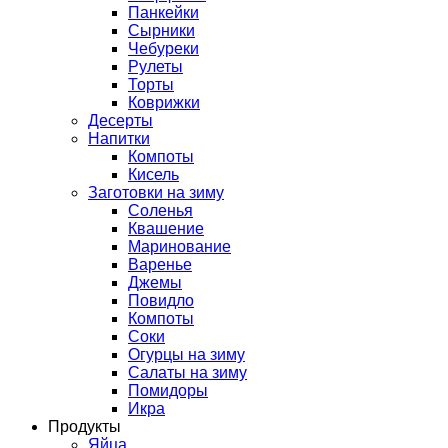
Панкейки
Сырники
Чебуреки
Рулеты
Торты
Коврижки
Десерты
Напитки
Компоты
Кисель
Заготовки на зиму
Соленья
Квашение
Маринование
Варенье
Джемы
Повидло
Компоты
Соки
Огурцы на зиму
Салаты на зиму
Помидоры
Икра
Продукты
Яйца