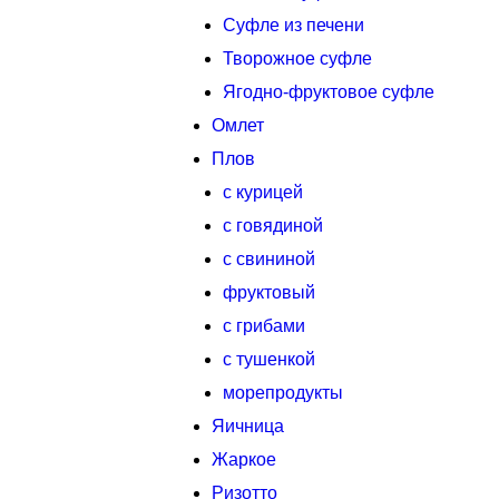
Суфле из печени
Творожное суфле
Ягодно-фруктовое суфле
Омлет
Плов
с курицей
с говядиной
с свининой
фруктовый
с грибами
с тушенкой
морепродукты
Яичница
Жаркое
Ризотто