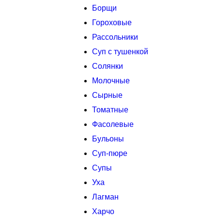
Борщи
Гороховые
Рассольники
Суп с тушенкой
Солянки
Молочные
Сырные
Томатные
Фасолевые
Бульоны
Суп-пюре
Супы
Уха
Лагман
Харчо