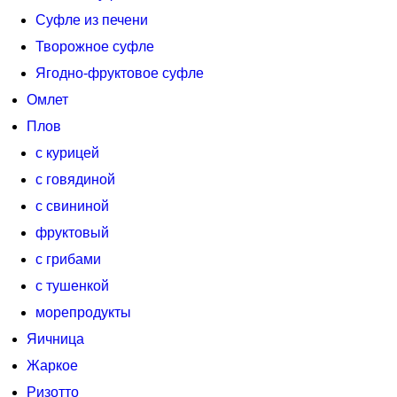
Суфле из печени
Творожное суфле
Ягодно-фруктовое суфле
Омлет
Плов
с курицей
с говядиной
с свининой
фруктовый
с грибами
с тушенкой
морепродукты
Яичница
Жаркое
Ризотто