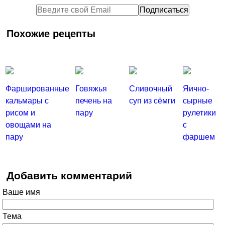
Похожие рецепты
Фаршированные
Говяжья
Сливочный
Яично-
кальмары с
печень на
суп из сёмги
сырные
рисом и
пару
рулетики
овощами на
с
пару
фаршем
Добавить комментарий
Ваше имя
Тема