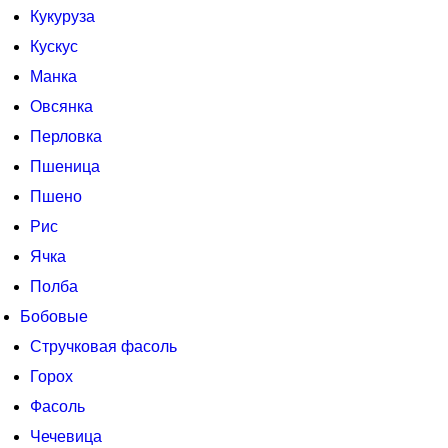
Кукуруза
Кускус
Манка
Овсянка
Перловка
Пшеница
Пшено
Рис
Ячка
Полба
Бобовые
Стручковая фасоль
Горох
Фасоль
Чечевица