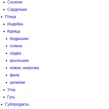
Сосиски
Сардельки
Птица
Индейка
Курица
бедрышки
голени
грудка
крылышки
ножки, окорочка
филе
целиком
Утка
Гусь
Субпродукты