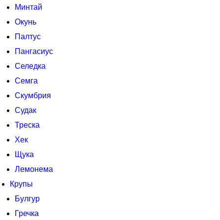
Минтай
Окунь
Палтус
Пангасиус
Селедка
Семга
Скумбрия
Судак
Треска
Хек
Щука
Лемонема
Крупы
Булгур
Гречка