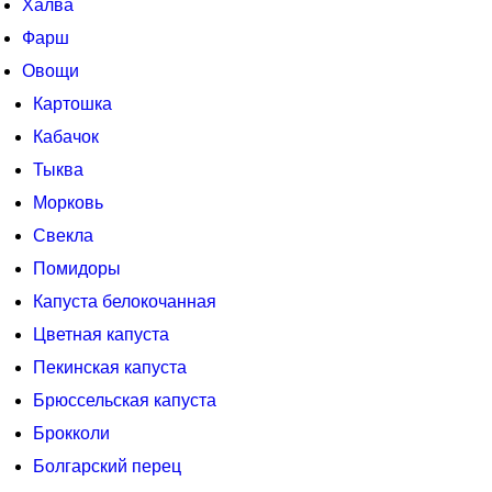
Халва
Фарш
Овощи
Картошка
Кабачок
Тыква
Морковь
Свекла
Помидоры
Капуста белокочанная
Цветная капуста
Пекинская капуста
Брюссельская капуста
Брокколи
Болгарский перец