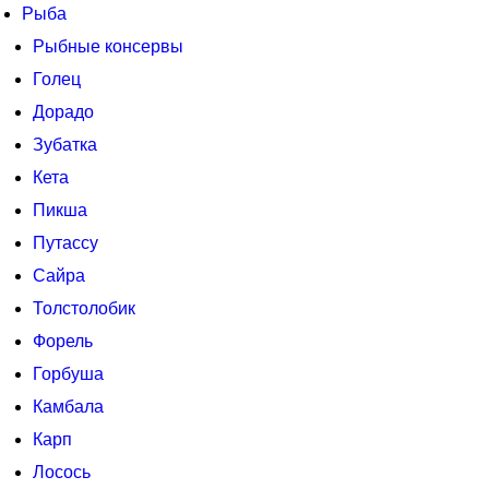
Рыба
Рыбные консервы
Голец
Дорадо
Зубатка
Кета
Пикша
Путассу
Сайра
Толстолобик
Форель
Горбуша
Камбала
Карп
Лосось