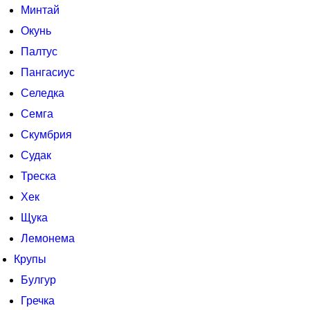
Минтай
Окунь
Палтус
Пангасиус
Селедка
Семга
Скумбрия
Судак
Треска
Хек
Щука
Лемонема
Крупы
Булгур
Гречка