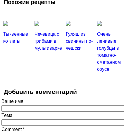
Похожие рецепты
Тыквенные
Чечевица с
Гуляш из
Очень
котлеты
грибами в
свинины по-
ленивые
мультиварке
чешски
голубцы в
томатно-
сметанном
соусе
Добавить комментарий
Ваше имя
Тема
Comment
*