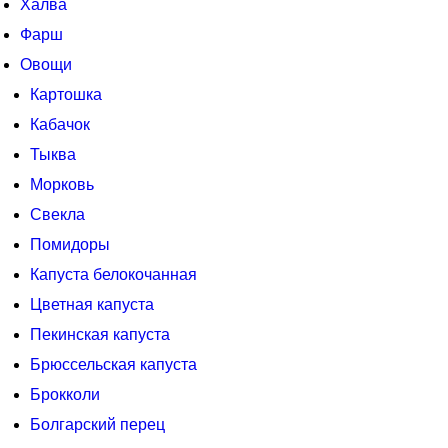
Халва
Фарш
Овощи
Картошка
Кабачок
Тыква
Морковь
Свекла
Помидоры
Капуста белокочанная
Цветная капуста
Пекинская капуста
Брюссельская капуста
Брокколи
Болгарский перец