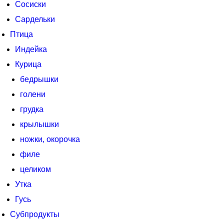
Сосиски
Сардельки
Птица
Индейка
Курица
бедрышки
голени
грудка
крылышки
ножки, окорочка
филе
целиком
Утка
Гусь
Субпродукты