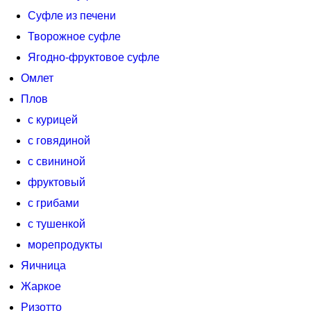
Суфле из печени
Творожное суфле
Ягодно-фруктовое суфле
Омлет
Плов
с курицей
с говядиной
с свининой
фруктовый
с грибами
с тушенкой
морепродукты
Яичница
Жаркое
Ризотто