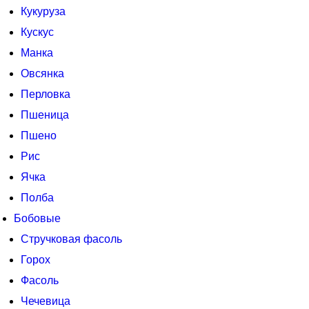
Кукуруза
Кускус
Манка
Овсянка
Перловка
Пшеница
Пшено
Рис
Ячка
Полба
Бобовые
Стручковая фасоль
Горох
Фасоль
Чечевица