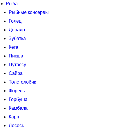
Рыба
Рыбные консервы
Голец
Дорадо
Зубатка
Кета
Пикша
Путассу
Сайра
Толстолобик
Форель
Горбуша
Камбала
Карп
Лосось