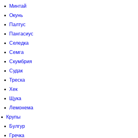
Минтай
Окунь
Палтус
Пангасиус
Селедка
Семга
Скумбрия
Судак
Треска
Хек
Щука
Лемонема
Крупы
Булгур
Гречка