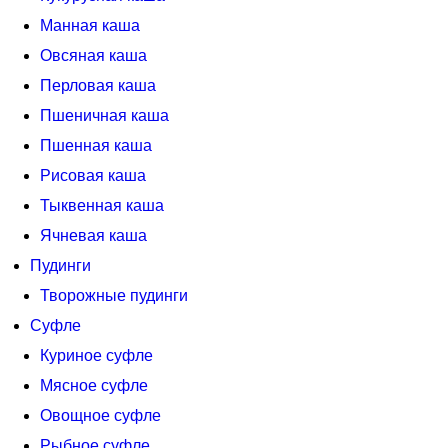
Манная каша
Овсяная каша
Перловая каша
Пшеничная каша
Пшенная каша
Рисовая каша
Тыквенная каша
Ячневая каша
Пудинги
Творожные пудинги
Суфле
Куриное суфле
Мясное суфле
Овощное суфле
Рыбное суфле