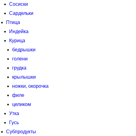
Сосиски
Сардельки
Птица
Индейка
Курица
бедрышки
голени
грудка
крылышки
ножки, окорочка
филе
целиком
Утка
Гусь
Субпродукты