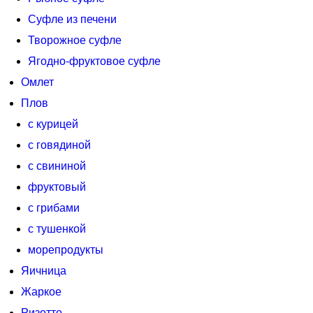
Суфле из печени
Творожное суфле
Ягодно-фруктовое суфле
Омлет
Плов
с курицей
с говядиной
с свининой
фруктовый
с грибами
с тушенкой
морепродукты
Яичница
Жаркое
Ризотто