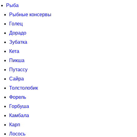
Рыба
Рыбные консервы
Голец
Дорадо
Зубатка
Кета
Пикша
Путассу
Сайра
Толстолобик
Форель
Горбуша
Камбала
Карп
Лосось