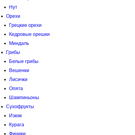
Нут
Орехи
Грецкие орехи
Кедровые орешки
Миндаль
Грибы
Белые грибы
Вешенки
Лисички
Опята
Шампиньоны
Сухофрукты
Изюм
Курага
Финики