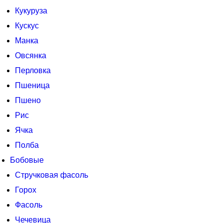
Кукуруза
Кускус
Манка
Овсянка
Перловка
Пшеница
Пшено
Рис
Ячка
Полба
Бобовые
Стручковая фасоль
Горох
Фасоль
Чечевица