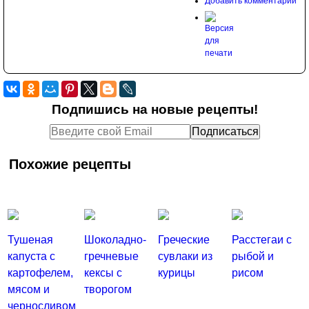
Добавить комментарий
Подпишись на новые рецепты!
Похожие рецепты
Тушеная
Шоколадно-
Греческие
Расстегаи с
капуста с
гречневые
сувлаки из
рыбой и
картофелем,
кексы с
курицы
рисом
мясом и
творогом
черносливом