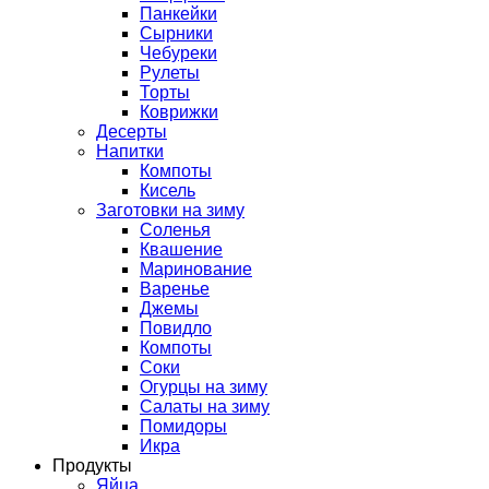
Панкейки
Сырники
Чебуреки
Рулеты
Торты
Коврижки
Десерты
Напитки
Компоты
Кисель
Заготовки на зиму
Соленья
Квашение
Маринование
Варенье
Джемы
Повидло
Компоты
Соки
Огурцы на зиму
Салаты на зиму
Помидоры
Икра
Продукты
Яйца