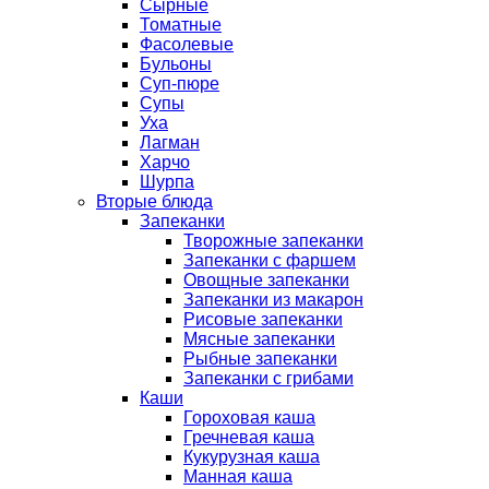
Сырные
Томатные
Фасолевые
Бульоны
Суп-пюре
Супы
Уха
Лагман
Харчо
Шурпа
Вторые блюда
Запеканки
Творожные запеканки
Запеканки с фаршем
Овощные запеканки
Запеканки из макарон
Рисовые запеканки
Мясные запеканки
Рыбные запеканки
Запеканки с грибами
Каши
Гороховая каша
Гречневая каша
Кукурузная каша
Манная каша