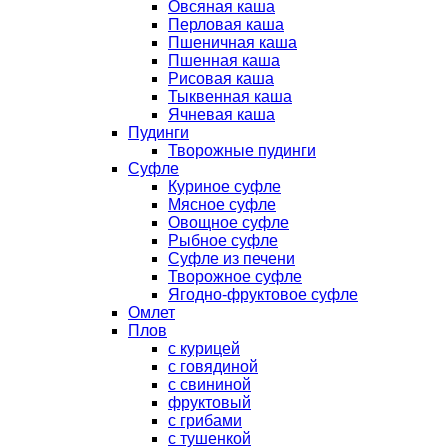
Овсяная каша
Перловая каша
Пшеничная каша
Пшенная каша
Рисовая каша
Тыквенная каша
Ячневая каша
Пудинги
Творожные пудинги
Суфле
Куриное суфле
Мясное суфле
Овощное суфле
Рыбное суфле
Суфле из печени
Творожное суфле
Ягодно-фруктовое суфле
Омлет
Плов
с курицей
с говядиной
с свининой
фруктовый
с грибами
с тушенкой