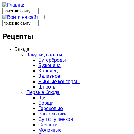
Поиск
Форма поиска
Поиск
Форма поиска
Рецепты
Блюда
Закуски, салаты
Бутерброды
Буженина
Холодец
Заливное
Рыбные консервы
Шпроты
Первые блюда
Щи
Борщи
Гороховые
Рассольники
Суп с тушенкой
Солянки
Молочные