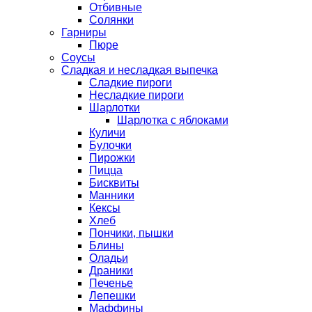
Отбивные
Солянки
Гарниры
Пюре
Соусы
Сладкая и несладкая выпечка
Сладкие пироги
Несладкие пироги
Шарлотки
Шарлотка с яблоками
Куличи
Булочки
Пирожки
Пицца
Бисквиты
Манники
Кексы
Хлеб
Пончики, пышки
Блины
Оладьи
Драники
Печенье
Лепешки
Маффины