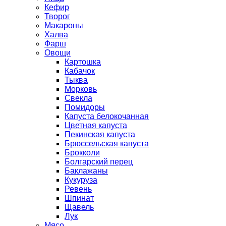
Кефир
Творог
Макароны
Халва
Фарш
Овощи
Картошка
Кабачок
Тыква
Морковь
Свекла
Помидоры
Капуста белокочанная
Цветная капуста
Пекинская капуста
Брюссельская капуста
Брокколи
Болгарский перец
Баклажаны
Кукуруза
Ревень
Шпинат
Щавель
Лук
Мясо