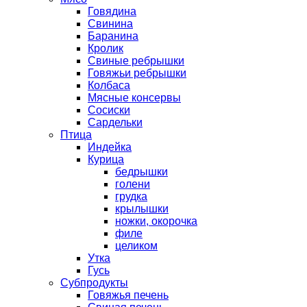
Говядина
Свинина
Баранина
Кролик
Свиные ребрышки
Говяжьи ребрышки
Колбаса
Мясные консервы
Сосиски
Сардельки
Птица
Индейка
Курица
бедрышки
голени
грудка
крылышки
ножки, окорочка
филе
целиком
Утка
Гусь
Субпродукты
Говяжья печень