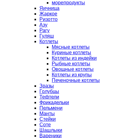
морепродукты
Яичница
Жаркое
Ризотто
Азу
Рагу
Гуляш
Котлеты
Мясные котлеты
Куриные котлеты
Котлеты из индейки
Рыбные котлеты
Овощные котлеты
Котлеты из крупы
Печеночные котлеты
Зразы
Голубцы
Тефтели
Фрикадельки
Пельмени
Манты
Стейки
Соте
Шашлыки
Вареники