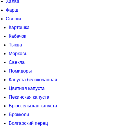
Халва
Фарш
Овощи
Картошка
Кабачок
Тыква
Морковь
Свекла
Помидоры
Капуста белокочанная
Цветная капуста
Пекинская капуста
Брюссельская капуста
Брокколи
Болгарский перец