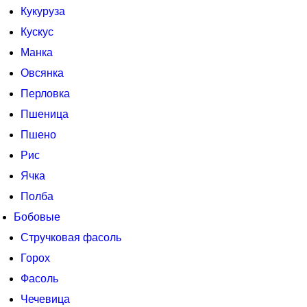
Кукуруза
Кускус
Манка
Овсянка
Перловка
Пшеница
Пшено
Рис
Ячка
Полба
Бобовые
Стручковая фасоль
Горох
Фасоль
Чечевица