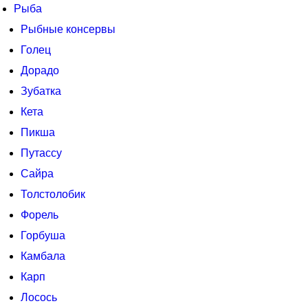
Рыба
Рыбные консервы
Голец
Дорадо
Зубатка
Кета
Пикша
Путассу
Сайра
Толстолобик
Форель
Горбуша
Камбала
Карп
Лосось