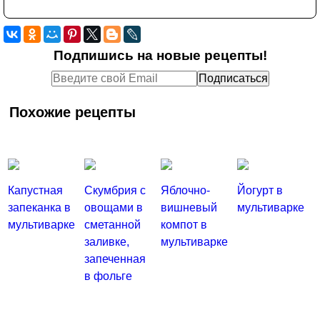
Подпишись на новые рецепты!
Похожие рецепты
Капустная
Скумбрия с
Яблочно-
Йогурт в
запеканка в
овощами в
вишневый
мультиварке
мультиварке
сметанной
компот в
заливке,
мультиварке
запеченная
в фольге