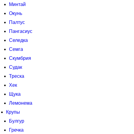
Минтай
Окунь
Палтус
Пангасиус
Селедка
Семга
Скумбрия
Судак
Треска
Хек
Щука
Лемонема
Крупы
Булгур
Гречка