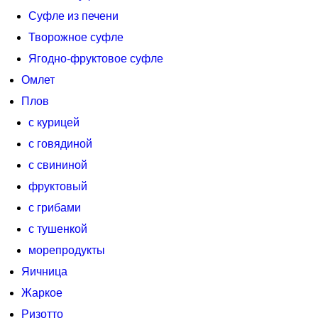
Суфле из печени
Творожное суфле
Ягодно-фруктовое суфле
Омлет
Плов
с курицей
с говядиной
с свининой
фруктовый
с грибами
с тушенкой
морепродукты
Яичница
Жаркое
Ризотто