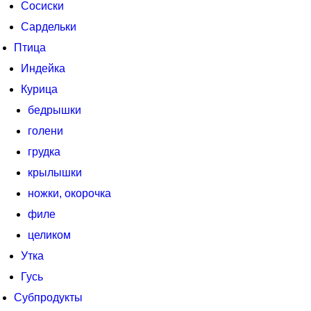
Сосиски
Сардельки
Птица
Индейка
Курица
бедрышки
голени
грудка
крылышки
ножки, окорочка
филе
целиком
Утка
Гусь
Субпродукты