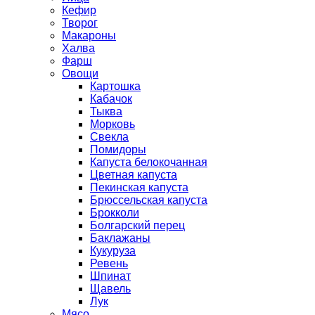
Кефир
Творог
Макароны
Халва
Фарш
Овощи
Картошка
Кабачок
Тыква
Морковь
Свекла
Помидоры
Капуста белокочанная
Цветная капуста
Пекинская капуста
Брюссельская капуста
Брокколи
Болгарский перец
Баклажаны
Кукуруза
Ревень
Шпинат
Щавель
Лук
Мясо