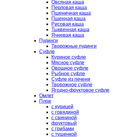
Овсяная каша
Перловая каша
Пшеничная каша
Пшенная каша
Рисовая каша
Тыквенная каша
Ячневая каша
Пудинги
Творожные пудинги
Суфле
Куриное суфле
Мясное суфле
Овощное суфле
Рыбное суфле
Суфле из печени
Творожное суфле
Ягодно-фруктовое суфле
Омлет
Плов
с курицей
с говядиной
с свининой
фруктовый
с грибами
с тушенкой