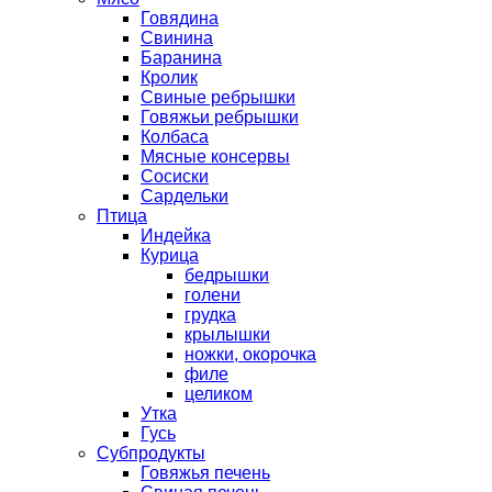
Говядина
Свинина
Баранина
Кролик
Свиные ребрышки
Говяжьи ребрышки
Колбаса
Мясные консервы
Сосиски
Сардельки
Птица
Индейка
Курица
бедрышки
голени
грудка
крылышки
ножки, окорочка
филе
целиком
Утка
Гусь
Субпродукты
Говяжья печень