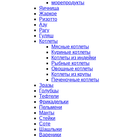
морепродукты
Яичница
Жаркое
Ризотто
Азу
Рагу
Гуляш
Котлеты
Мясные котлеты
Куриные котлеты
Котлеты из индейки
Рыбные котлеты
Овощные котлеты
Котлеты из крупы
Печеночные котлеты
Зразы
Голубцы
Тефтели
Фрикадельки
Пельмени
Манты
Стейки
Соте
Шашлыки
Вареники