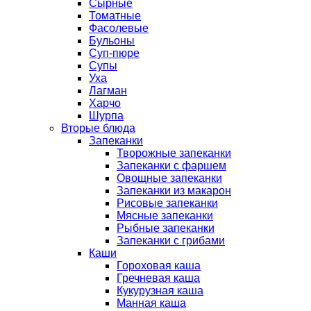
Сырные
Томатные
Фасолевые
Бульоны
Суп-пюре
Супы
Уха
Лагман
Харчо
Шурпа
Вторые блюда
Запеканки
Творожные запеканки
Запеканки с фаршем
Овощные запеканки
Запеканки из макарон
Рисовые запеканки
Мясные запеканки
Рыбные запеканки
Запеканки с грибами
Каши
Гороховая каша
Гречневая каша
Кукурузная каша
Манная каша