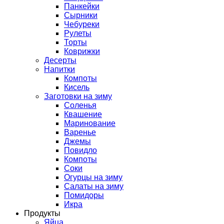
Панкейки
Сырники
Чебуреки
Рулеты
Торты
Коврижки
Десерты
Напитки
Компоты
Кисель
Заготовки на зиму
Соленья
Квашение
Маринование
Варенье
Джемы
Повидло
Компоты
Соки
Огурцы на зиму
Салаты на зиму
Помидоры
Икра
Продукты
Яйца