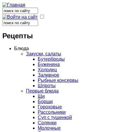
Поиск
Форма поиска
Поиск
Форма поиска
Рецепты
Блюда
Закуски, салаты
Бутерброды
Буженина
Холодец
Заливное
Рыбные консервы
Шпроты
Первые блюда
Щи
Борщи
Гороховые
Рассольники
Суп с тушенкой
Солянки
Молочные