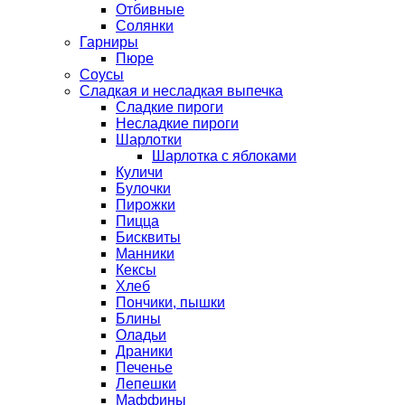
Отбивные
Солянки
Гарниры
Пюре
Соусы
Сладкая и несладкая выпечка
Сладкие пироги
Несладкие пироги
Шарлотки
Шарлотка с яблоками
Куличи
Булочки
Пирожки
Пицца
Бисквиты
Манники
Кексы
Хлеб
Пончики, пышки
Блины
Оладьи
Драники
Печенье
Лепешки
Маффины