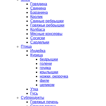
Говядина
Свинина
Баранина
Кролик
Свиные ребрышки
Говяжьи ребрышки
Колбаса
Мясные консервы
Сосиски
Сардельки
Птица
Индейка
Курица
бедрышки
голени
грудка
крылышки
ножки, окорочка
филе
целиком
Утка
Гусь
Субпродукты
Говяжья печень