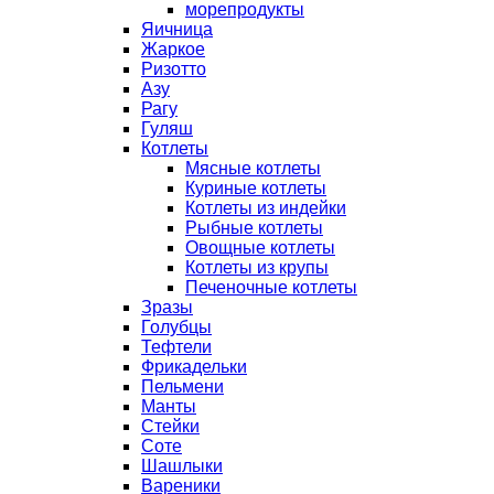
морепродукты
Яичница
Жаркое
Ризотто
Азу
Рагу
Гуляш
Котлеты
Мясные котлеты
Куриные котлеты
Котлеты из индейки
Рыбные котлеты
Овощные котлеты
Котлеты из крупы
Печеночные котлеты
Зразы
Голубцы
Тефтели
Фрикадельки
Пельмени
Манты
Стейки
Соте
Шашлыки
Вареники