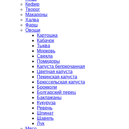
Кефир
Творог
Макароны
Халва
Фарш
Овощи
Картошка
Кабачок
Тыква
Морковь
Свекла
Помидоры
Капуста белокочанная
Цветная капуста
Пекинская капуста
Брюссельская капуста
Брокколи
Болгарский перец
Баклажаны
Кукуруза
Ревень
Шпинат
Щавель
Лук
Мясо