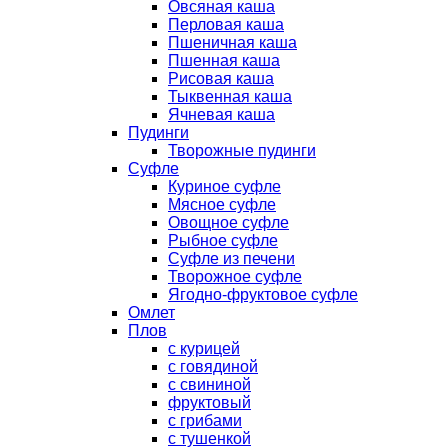
Овсяная каша
Перловая каша
Пшеничная каша
Пшенная каша
Рисовая каша
Тыквенная каша
Ячневая каша
Пудинги
Творожные пудинги
Суфле
Куриное суфле
Мясное суфле
Овощное суфле
Рыбное суфле
Суфле из печени
Творожное суфле
Ягодно-фруктовое суфле
Омлет
Плов
с курицей
с говядиной
с свининой
фруктовый
с грибами
с тушенкой