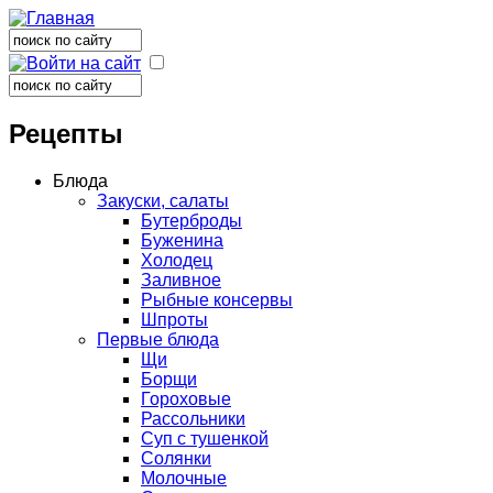
Поиск
Форма поиска
Поиск
Форма поиска
Рецепты
Блюда
Закуски, салаты
Бутерброды
Буженина
Холодец
Заливное
Рыбные консервы
Шпроты
Первые блюда
Щи
Борщи
Гороховые
Рассольники
Суп с тушенкой
Солянки
Молочные