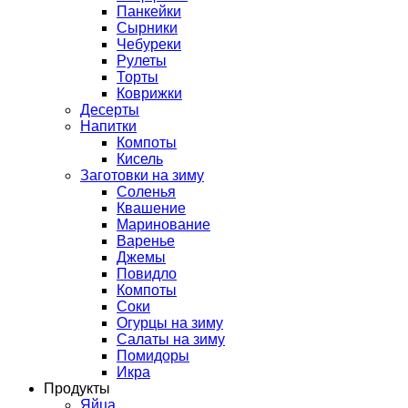
Панкейки
Сырники
Чебуреки
Рулеты
Торты
Коврижки
Десерты
Напитки
Компоты
Кисель
Заготовки на зиму
Соленья
Квашение
Маринование
Варенье
Джемы
Повидло
Компоты
Соки
Огурцы на зиму
Салаты на зиму
Помидоры
Икра
Продукты
Яйца