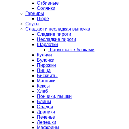
Отбивные
Солянки
Гарниры
Пюре
Соусы
Сладкая и несладкая выпечка
Сладкие пироги
Несладкие пироги
Шарлотки
Шарлотка с яблоками
Куличи
Булочки
Пирожки
Пицца
Бисквиты
Манники
Кексы
Хлеб
Пончики, пышки
Блины
Оладьи
Драники
Печенье
Лепешки
Маффины