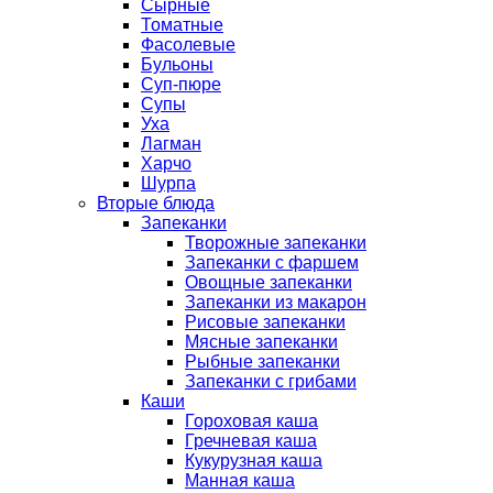
Сырные
Томатные
Фасолевые
Бульоны
Суп-пюре
Супы
Уха
Лагман
Харчо
Шурпа
Вторые блюда
Запеканки
Творожные запеканки
Запеканки с фаршем
Овощные запеканки
Запеканки из макарон
Рисовые запеканки
Мясные запеканки
Рыбные запеканки
Запеканки с грибами
Каши
Гороховая каша
Гречневая каша
Кукурузная каша
Манная каша