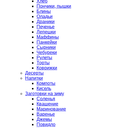
Хлеб
Пончики, пышки
Блины
Оладьи
Драники
Печенье
Лепешки
Маффины
Панкейки
Сырники
Чебуреки
Рулеты
Торты
Коврижки
Десерты
Напитки
Компоты
Кисель
Заготовки на зиму
Соленья
Квашение
Маринование
Варенье
Джемы
Повидло