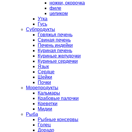
ножки, окорочка
филе
целиком
Утка
Гусь
Субпродукты
Говяжья печень
Свиная печень
Печень индейки
Куриная печень
Куриные желудочки
Куриные сердечки
Язык
Сердце
Шейки
Почки
Морепродукты
Кальмары
Крабовые палочки
Креветки
Мидии
Рыба
Рыбные консервы
Голец
Дорадо