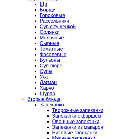
Щи
Борщи
Гороховые
Рассольники
Суп с тушенкой
Солянки
Молочные
Сырные
Томатные
Фасолевые
Бульоны
Суп-пюре
Супы
Уха
Лагман
Харчо
Шурпа
Вторые блюда
Запеканки
Творожные запеканки
Запеканки с фаршем
Овощные запеканки
Запеканки из макарон
Рисовые запеканки
Мясные запеканки