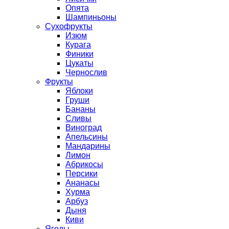
Опята
Шампиньоны
Сухофрукты
Изюм
Курага
Финики
Цукаты
Чернослив
Фрукты
Яблоки
Груши
Бананы
Сливы
Виноград
Апельсины
Мандарины
Лимон
Абрикосы
Персики
Ананасы
Хурма
Арбуз
Дыня
Киви
Ягоды