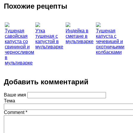
Похожие рецепты
Тушеная
Утка
Индейка в
Тушеная
савойская
тушеная с
сметане в
капуста с
капуста со
капустой в
мультиварке
чечевицей и
свининой и
мультиварке
охотничьими
черносливом
колбасками
в
мультиварке
Добавить комментарий
Ваше имя
Тема
Comment
*