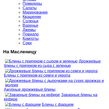
Помидоры
Салаты
Маринование
Квашение
Соленья
Варенье
Джемы
Повидло
Компоты
Соки
На Масленицу
Дрожжевые
блины с припеком из сыра с зеленью
Блины с припеком из семги и укропа
Ажурные дрожжевые блины
Заварные блины на
кефире
Блины с фаршем