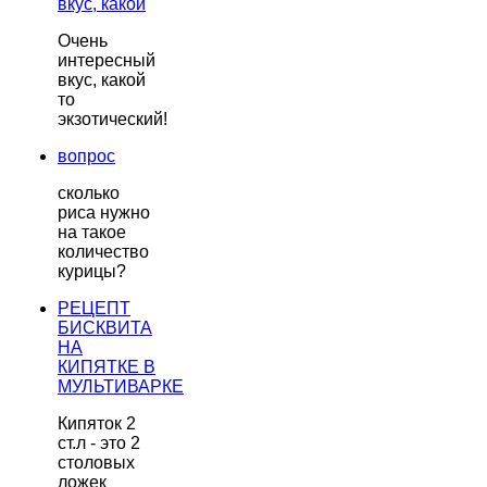
вкус, какой
Очень
интересный
вкус, какой
то
экзотический!
вопрос
сколько
риса нужно
на такое
количество
курицы?
РЕЦЕПТ
БИСКВИТА
НА
КИПЯТКЕ В
МУЛЬТИВАРКЕ
Кипяток 2
ст.л - это 2
столовых
ложек