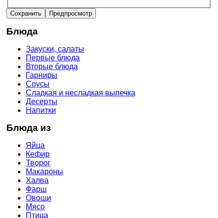
Блюда
Закуски, салаты
Первые блюда
Вторые блюда
Гарниры
Соусы
Сладкая и несладкая выпечка
Десерты
Напитки
Блюда из
Яйца
Кефир
Творог
Макароны
Халва
Фарш
Овощи
Мясо
Птица