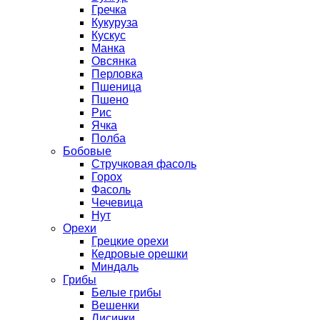
Гречка
Кукуруза
Кускус
Манка
Овсянка
Перловка
Пшеница
Пшено
Рис
Ячка
Полба
Бобовые
Стручковая фасоль
Горох
Фасоль
Чечевица
Нут
Орехи
Грецкие орехи
Кедровые орешки
Миндаль
Грибы
Белые грибы
Вешенки
Лисички