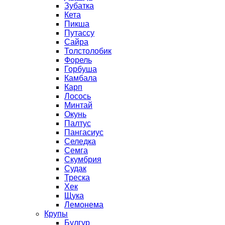
Зубатка
Кета
Пикша
Путассу
Сайра
Толстолобик
Форель
Горбуша
Камбала
Карп
Лосось
Минтай
Окунь
Палтус
Пангасиус
Селедка
Семга
Скумбрия
Судак
Треска
Хек
Щука
Лемонема
Крупы
Булгур