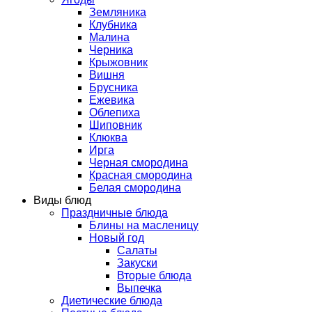
Земляника
Клубника
Малина
Черника
Крыжовник
Вишня
Брусника
Ежевика
Облепиха
Шиповник
Клюква
Ирга
Черная смородина
Красная смородина
Белая смородина
Виды блюд
Праздничные блюда
Блины на масленицу
Новый год
Салаты
Закуски
Вторые блюда
Выпечка
Диетические блюда