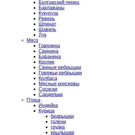
Болгарский перец
Баклажаны
Кукуруза
Ревень
Шпинат
Щавель
Лук
Мясо
Говядина
Свинина
Баранина
Кролик
Свиные ребрышки
Говяжьи ребрышки
Колбаса
Мясные консервы
Сосиски
Сардельки
Птица
Индейка
Курица
бедрышки
голени
грудка
крылышки