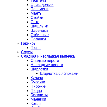
Тефтели
Фрикадельки
Пельмени
Манты
Стейки
Соте
Шашлыки
Вареники
Отбивные
Солянки
Гарниры
Пюре
Соусы
Сладкая и несладкая выпечка
Сладкие пироги
Несладкие пироги
Шарлотки
Шарлотка с яблоками
Куличи
Булочки
Пирожки
Пицца
Бисквиты
Манники
Кексы