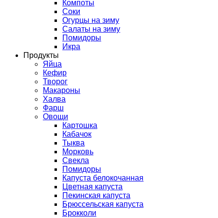
Компоты
Соки
Огурцы на зиму
Салаты на зиму
Помидоры
Икра
Продукты
Яйца
Кефир
Творог
Макароны
Халва
Фарш
Овощи
Картошка
Кабачок
Тыква
Морковь
Свекла
Помидоры
Капуста белокочанная
Цветная капуста
Пекинская капуста
Брюссельская капуста
Брокколи