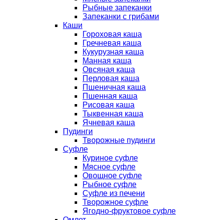
Рыбные запеканки
Запеканки с грибами
Каши
Гороховая каша
Гречневая каша
Кукурузная каша
Манная каша
Овсяная каша
Перловая каша
Пшеничная каша
Пшенная каша
Рисовая каша
Тыквенная каша
Ячневая каша
Пудинги
Творожные пудинги
Суфле
Куриное суфле
Мясное суфле
Овощное суфле
Рыбное суфле
Суфле из печени
Творожное суфле
Ягодно-фруктовое суфле
Омлет