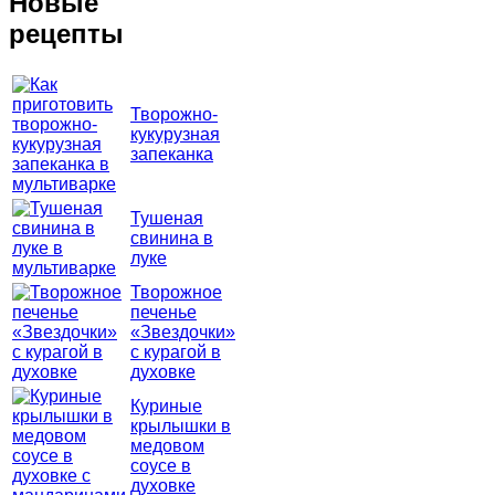
Новые
рецепты
Творожно-
кукурузная
запеканка
Тушеная
свинина в
луке
Творожное
печенье
«Звездочки»
с курагой в
духовке
Куриные
крылышки в
медовом
соусе в
духовке