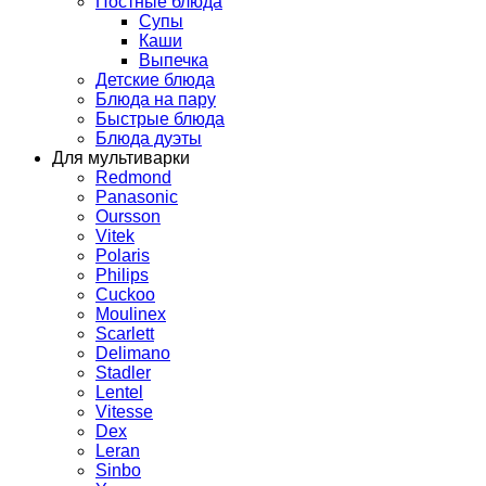
Постные блюда
Супы
Каши
Выпечка
Детские блюда
Блюда на пару
Быстрые блюда
Блюда дуэты
Для мультиварки
Redmond
Panasonic
Oursson
Vitek
Polaris
Philips
Cuckoo
Moulinex
Scarlett
Delimano
Stadler
Lentel
Vitesse
Dex
Leran
Sinbo