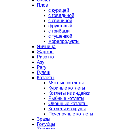
Плов
с курицей
с говядиной
с свининой
фруктовый
с грибами
с тушенкой
морепродукты
Яичница
Жаркое
Ризотто
Азу
Рагу
Гуляш
Котлеты
Мясные котлеты
Куриные котлеты
Котлеты из индейки
Рыбные котлеты
Овощные котлеты
Котлеты из крупы
Печеночные котлеты
Зразы
Голубцы