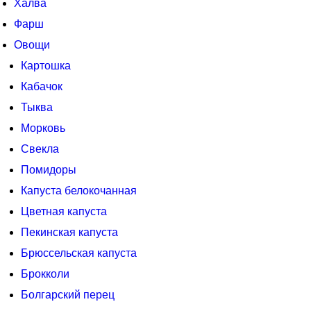
Халва
Фарш
Овощи
Картошка
Кабачок
Тыква
Морковь
Свекла
Помидоры
Капуста белокочанная
Цветная капуста
Пекинская капуста
Брюссельская капуста
Брокколи
Болгарский перец