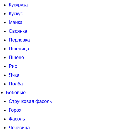
Кукуруза
Кускус
Манка
Овсянка
Перловка
Пшеница
Пшено
Рис
Ячка
Полба
Бобовые
Стручковая фасоль
Горох
Фасоль
Чечевица