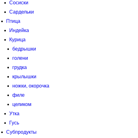
Сосиски
Сардельки
Птица
Индейка
Курица
бедрышки
голени
грудка
крылышки
ножки, окорочка
филе
целиком
Утка
Гусь
Субпродукты