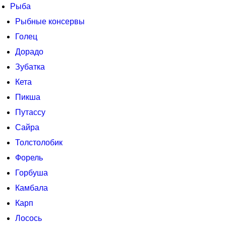
Рыба
Рыбные консервы
Голец
Дорадо
Зубатка
Кета
Пикша
Путассу
Сайра
Толстолобик
Форель
Горбуша
Камбала
Карп
Лосось