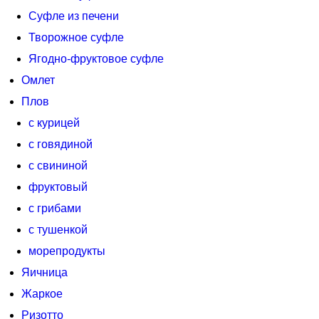
Суфле из печени
Творожное суфле
Ягодно-фруктовое суфле
Омлет
Плов
с курицей
с говядиной
с свининой
фруктовый
с грибами
с тушенкой
морепродукты
Яичница
Жаркое
Ризотто