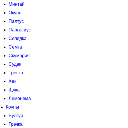
Минтай
Окунь
Палтус
Пангасиус
Селедка
Семга
Скумбрия
Судак
Треска
Хек
Щука
Лемонема
Крупы
Булгур
Гречка