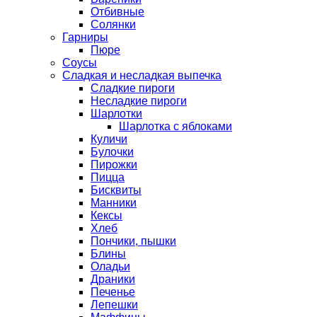
Отбивные
Солянки
Гарниры
Пюре
Соусы
Сладкая и несладкая выпечка
Сладкие пироги
Несладкие пироги
Шарлотки
Шарлотка с яблоками
Куличи
Булочки
Пирожки
Пицца
Бисквиты
Манники
Кексы
Хлеб
Пончики, пышки
Блины
Оладьи
Драники
Печенье
Лепешки