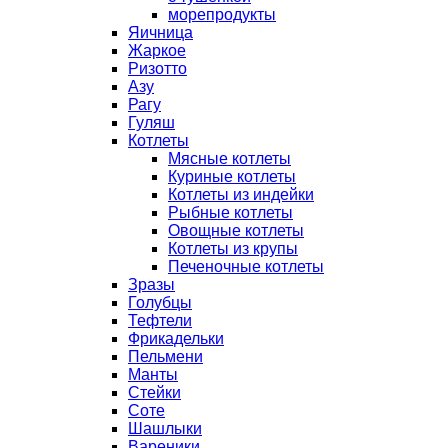
морепродукты
Яичница
Жаркое
Ризотто
Азу
Рагу
Гуляш
Котлеты
Мясные котлеты
Куриные котлеты
Котлеты из индейки
Рыбные котлеты
Овощные котлеты
Котлеты из крупы
Печеночные котлеты
Зразы
Голубцы
Тефтели
Фрикадельки
Пельмени
Манты
Стейки
Соте
Шашлыки
Вареники