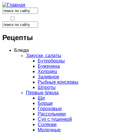
Поиск
Форма поиска
Поиск
Форма поиска
Рецепты
Блюда
Закуски, салаты
Бутерброды
Буженина
Холодец
Заливное
Рыбные консервы
Шпроты
Первые блюда
Щи
Борщи
Гороховые
Рассольники
Суп с тушенкой
Солянки
Молочные