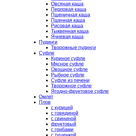
Овсяная каша
Перловая каша
Пшеничная каша
Пшенная каша
Рисовая каша
Тыквенная каша
Ячневая каша
Пудинги
Творожные пудинги
Суфле
Куриное суфле
Мясное суфле
Овощное суфле
Рыбное суфле
Суфле из печени
Творожное суфле
Ягодно-фруктовое суфле
Омлет
Плов
с курицей
с говядиной
с свининой
фруктовый
с грибами
с тушенкой