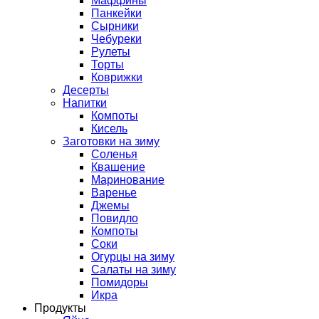
Маффины
Панкейки
Сырники
Чебуреки
Рулеты
Торты
Коврижки
Десерты
Напитки
Компоты
Кисель
Заготовки на зиму
Соленья
Квашение
Маринование
Варенье
Джемы
Повидло
Компоты
Соки
Огурцы на зиму
Салаты на зиму
Помидоры
Икра
Продукты