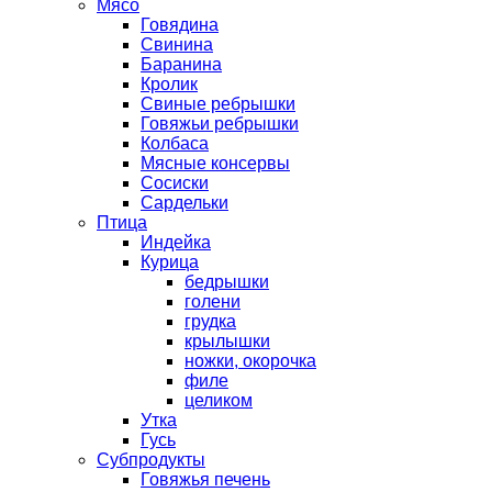
Мясо
Говядина
Свинина
Баранина
Кролик
Свиные ребрышки
Говяжьи ребрышки
Колбаса
Мясные консервы
Сосиски
Сардельки
Птица
Индейка
Курица
бедрышки
голени
грудка
крылышки
ножки, окорочка
филе
целиком
Утка
Гусь
Субпродукты
Говяжья печень