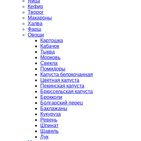
Яйца
Кефир
Творог
Макароны
Халва
Фарш
Овощи
Картошка
Кабачок
Тыква
Морковь
Свекла
Помидоры
Капуста белокочанная
Цветная капуста
Пекинская капуста
Брюссельская капуста
Брокколи
Болгарский перец
Баклажаны
Кукуруза
Ревень
Шпинат
Щавель
Лук