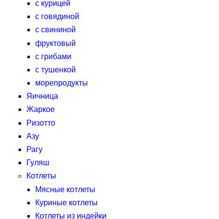
с курицей
с говядиной
с свининой
фруктовый
с грибами
с тушенкой
морепродукты
Яичница
Жаркое
Ризотто
Азу
Рагу
Гуляш
Котлеты
Мясные котлеты
Куриные котлеты
Котлеты из индейки