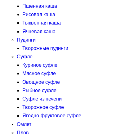
Пшенная каша
Рисовая каша
Тыквенная каша
Ячневая каша
Пудинги
Творожные пудинги
Суфле
Куриное суфле
Мясное суфле
Овощное суфле
Рыбное суфле
Суфле из печени
Творожное суфле
Ягодно-фруктовое суфле
Омлет
Плов