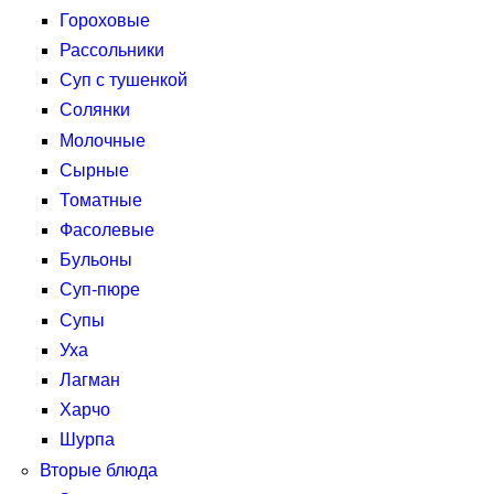
Гороховые
Рассольники
Суп с тушенкой
Солянки
Молочные
Сырные
Томатные
Фасолевые
Бульоны
Суп-пюре
Супы
Уха
Лагман
Харчо
Шурпа
Вторые блюда