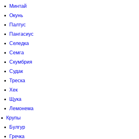
Минтай
Окунь
Палтус
Пангасиус
Селедка
Семга
Скумбрия
Судак
Треска
Хек
Щука
Лемонема
Крупы
Булгур
Гречка