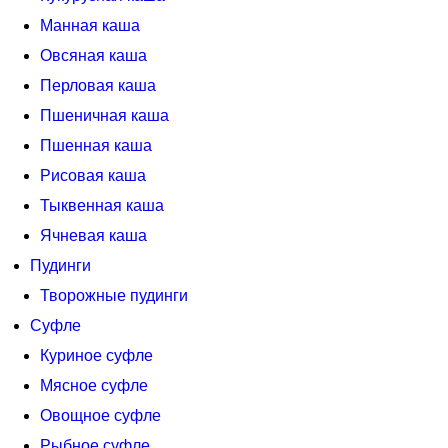
Манная каша
Овсяная каша
Перловая каша
Пшеничная каша
Пшенная каша
Рисовая каша
Тыквенная каша
Ячневая каша
Пудинги
Творожные пудинги
Суфле
Куриное суфле
Мясное суфле
Овощное суфле
Рыбное суфле