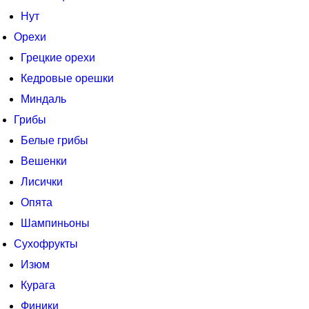
Нут
Орехи
Грецкие орехи
Кедровые орешки
Миндаль
Грибы
Белые грибы
Вешенки
Лисички
Опята
Шампиньоны
Сухофрукты
Изюм
Курага
Финики