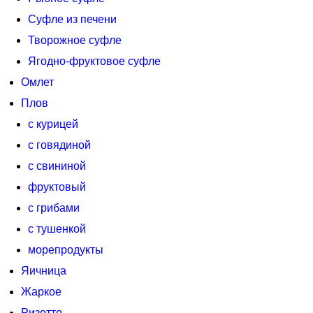
Суфле из печени
Творожное суфле
Ягодно-фруктовое суфле
Омлет
Плов
с курицей
с говядиной
с свининой
фруктовый
с грибами
с тушенкой
морепродукты
Яичница
Жаркое
Ризотто