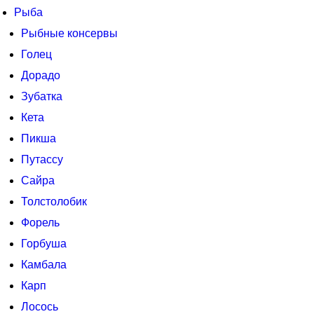
Рыба
Рыбные консервы
Голец
Дорадо
Зубатка
Кета
Пикша
Путассу
Сайра
Толстолобик
Форель
Горбуша
Камбала
Карп
Лосось