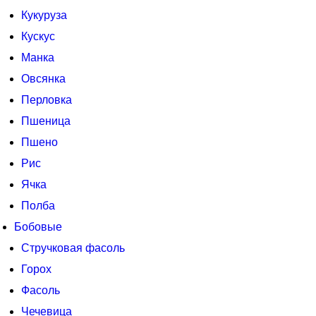
Кукуруза
Кускус
Манка
Овсянка
Перловка
Пшеница
Пшено
Рис
Ячка
Полба
Бобовые
Стручковая фасоль
Горох
Фасоль
Чечевица