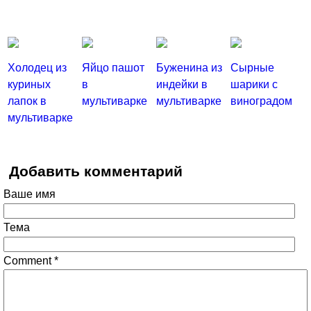
Холодец из
Яйцо пашот
Буженина из
Сырные
куриных
в
индейки в
шарики с
лапок в
мультиварке
мультиварке
виноградом
мультиварке
Добавить комментарий
Ваше имя
Тема
Comment
*