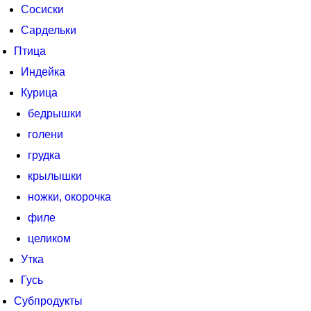
Сосиски
Сардельки
Птица
Индейка
Курица
бедрышки
голени
грудка
крылышки
ножки, окорочка
филе
целиком
Утка
Гусь
Субпродукты