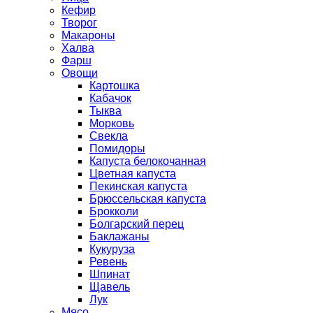
Кефир
Творог
Макароны
Халва
Фарш
Овощи
Картошка
Кабачок
Тыква
Морковь
Свекла
Помидоры
Капуста белокочанная
Цветная капуста
Пекинская капуста
Брюссельская капуста
Брокколи
Болгарский перец
Баклажаны
Кукуруза
Ревень
Шпинат
Щавель
Лук
Мясо