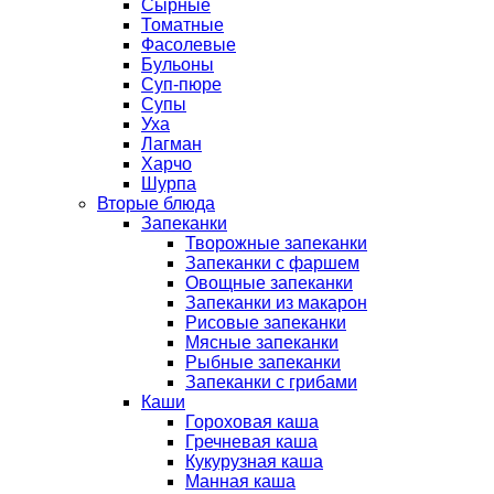
Сырные
Томатные
Фасолевые
Бульоны
Суп-пюре
Супы
Уха
Лагман
Харчо
Шурпа
Вторые блюда
Запеканки
Творожные запеканки
Запеканки с фаршем
Овощные запеканки
Запеканки из макарон
Рисовые запеканки
Мясные запеканки
Рыбные запеканки
Запеканки с грибами
Каши
Гороховая каша
Гречневая каша
Кукурузная каша
Манная каша