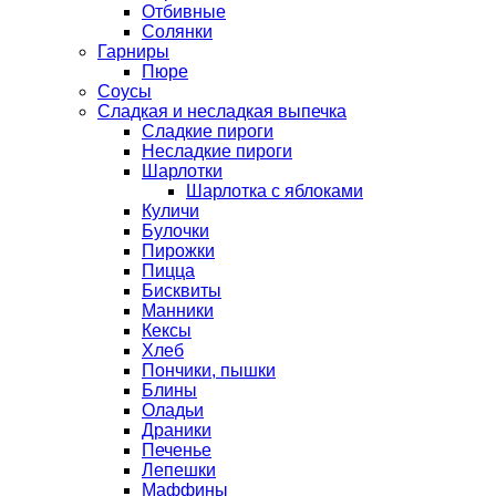
Отбивные
Солянки
Гарниры
Пюре
Соусы
Сладкая и несладкая выпечка
Сладкие пироги
Несладкие пироги
Шарлотки
Шарлотка с яблоками
Куличи
Булочки
Пирожки
Пицца
Бисквиты
Манники
Кексы
Хлеб
Пончики, пышки
Блины
Оладьи
Драники
Печенье
Лепешки
Маффины