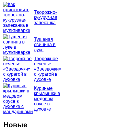
Творожно-
кукурузная
запеканка
Тушеная
свинина в
луке
Творожное
печенье
«Звездочки»
с курагой в
духовке
Куриные
крылышки в
медовом
соусе в
духовке
Новые