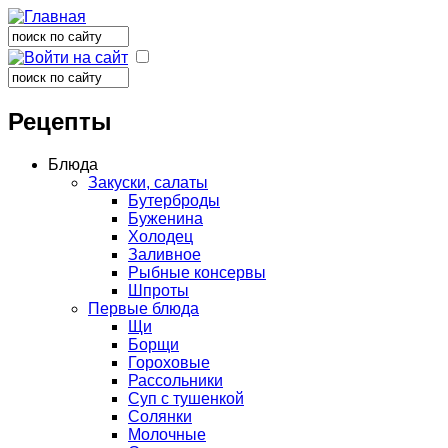
Поиск
Форма поиска
Поиск
Форма поиска
Рецепты
Блюда
Закуски, салаты
Бутерброды
Буженина
Холодец
Заливное
Рыбные консервы
Шпроты
Первые блюда
Щи
Борщи
Гороховые
Рассольники
Суп с тушенкой
Солянки
Молочные