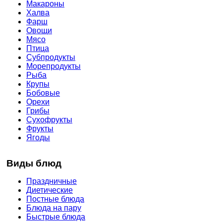
Макароны
Халва
Фарш
Овощи
Мясо
Птица
Субпродукты
Морепродукты
Рыба
Крупы
Бобовые
Орехи
Грибы
Сухофрукты
Фрукты
Ягоды
Виды блюд
Праздничные
Диетические
Постные блюда
Блюда на пару
Быстрые блюда