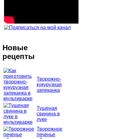
Новые
рецепты
Творожно-
кукурузная
запеканка
Тушеная
свинина в
луке
Творожное
печенье