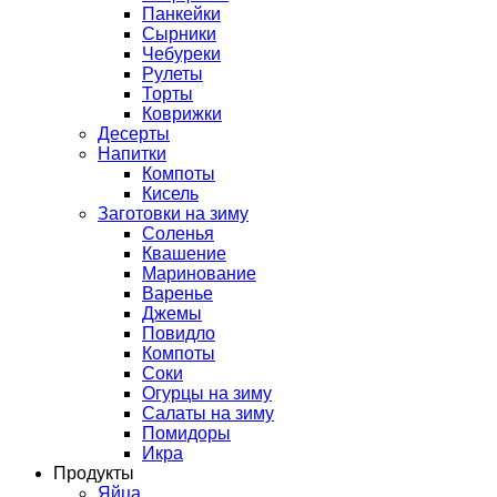
Панкейки
Сырники
Чебуреки
Рулеты
Торты
Коврижки
Десерты
Напитки
Компоты
Кисель
Заготовки на зиму
Соленья
Квашение
Маринование
Варенье
Джемы
Повидло
Компоты
Соки
Огурцы на зиму
Салаты на зиму
Помидоры
Икра
Продукты
Яйца