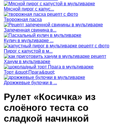
Мясной пирог с капус...
Творожная пасха
Запеченная свинина в...
Кулич в мультиварке ...
Пирог с капустой в м...
Ханум в мультиварке
Торт &quot;Прага&quot;
Дрожжевые булочки в ...
Рулет «Косичка» из
слоёного теста со
сладкой начинкой