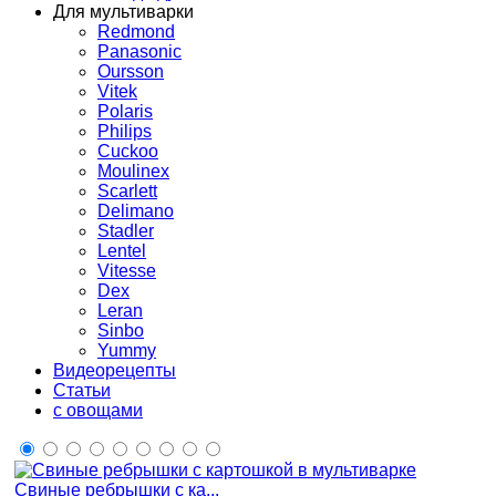
Для мультиварки
Redmond
Panasonic
Oursson
Vitek
Polaris
Philips
Cuckoo
Moulinex
Scarlett
Delimano
Stadler
Lentel
Vitesse
Dex
Leran
Sinbo
Yummy
Видеорецепты
Статьи
с овощами
Свиные ребрышки с ка...