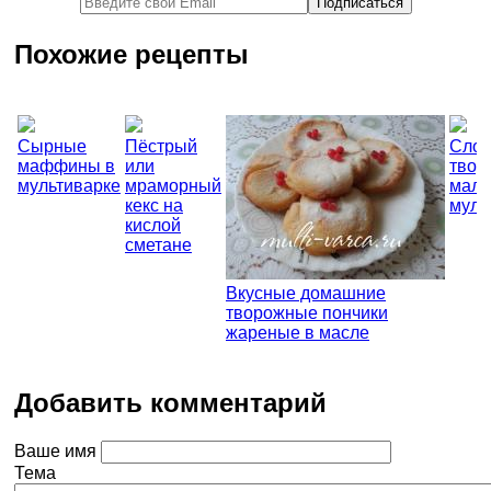
Похожие рецепты
Сырные
Пёстрый
Слой
маффины в
или
твор
мультиварке
мраморный
мали
кекс на
муль
кислой
сметане
Вкусные домашние
творожные пончики
жареные в масле
Добавить комментарий
Ваше имя
Тема