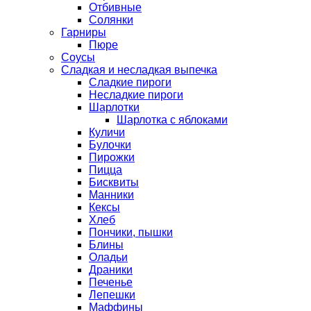
Отбивные
Солянки
Гарниры
Пюре
Соусы
Сладкая и несладкая выпечка
Сладкие пироги
Несладкие пироги
Шарлотки
Шарлотка с яблоками
Куличи
Булочки
Пирожки
Пицца
Бисквиты
Манники
Кексы
Хлеб
Пончики, пышки
Блины
Оладьи
Драники
Печенье
Лепешки
Маффины