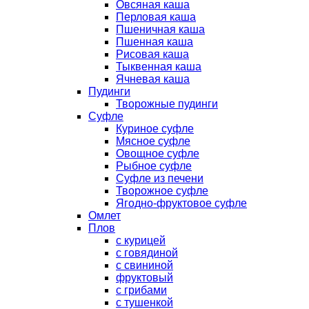
Овсяная каша
Перловая каша
Пшеничная каша
Пшенная каша
Рисовая каша
Тыквенная каша
Ячневая каша
Пудинги
Творожные пудинги
Суфле
Куриное суфле
Мясное суфле
Овощное суфле
Рыбное суфле
Суфле из печени
Творожное суфле
Ягодно-фруктовое суфле
Омлет
Плов
с курицей
с говядиной
с свининой
фруктовый
с грибами
с тушенкой