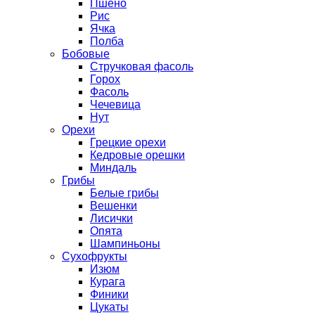
Пшено
Рис
Ячка
Полба
Бобовые
Стручковая фасоль
Горох
Фасоль
Чечевица
Нут
Орехи
Грецкие орехи
Кедровые орешки
Миндаль
Грибы
Белые грибы
Вешенки
Лисички
Опята
Шампиньоны
Сухофрукты
Изюм
Курага
Финики
Цукаты