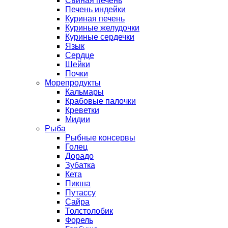
Свиная печень
Печень индейки
Куриная печень
Куриные желудочки
Куриные сердечки
Язык
Сердце
Шейки
Почки
Морепродукты
Кальмары
Крабовые палочки
Креветки
Мидии
Рыба
Рыбные консервы
Голец
Дорадо
Зубатка
Кета
Пикша
Путассу
Сайра
Толстолобик
Форель