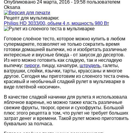
Опубликовано 24 марта, 2016 - 19:58 пользователем
Oksana
Рецепт для мультиварки:
Philips HD 3033/00, объем 4 л, мощность 980 Вт
Готовое слоёное тесто, которое можно купить в любом
супермаркете, позволяет не только сократить время
готовки домашней выпечки, но и изобретать различные
интересные и вкусные блюда - от закусок до десертов.
Из него можно готовить как сладкую, так и несладкую
выпечку:
пироги
, пиццу, хачапури,
штрудель
, галеты,
ватрушки, слойки, язычки, тарты, круассаны и многое
другое. Сегодня мы приготовим из слоеного теста очень
красивый и необычный сладкий рулет в мультиварке в
виде плетёной «косички».
В качестве сладкой начинки для рулета я использовала
яблочное варенье, но можно также класть различные
свежие фрукты, творог, орехи и сухофрукты. Большой
плюс этого рецепта в том, что рулет не требует больших
затрат денег и времени. Такой рулет можно приготовить
буквально за полчаса.