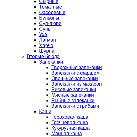
Сырные
Томатные
Фасолевые
Бульоны
Суп-пюре
Супы
Уха
Лагман
Харчо
Шурпа
Вторые блюда
Запеканки
Творожные запеканки
Запеканки с фаршем
Овощные запеканки
Запеканки из макарон
Рисовые запеканки
Мясные запеканки
Рыбные запеканки
Запеканки с грибами
Каши
Гороховая каша
Гречневая каша
Кукурузная каша
Манная каша