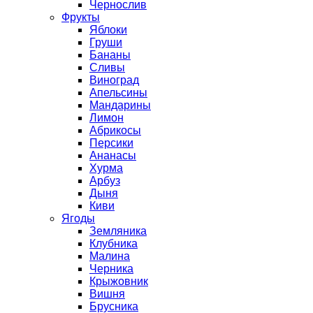
Чернослив
Фрукты
Яблоки
Груши
Бананы
Сливы
Виноград
Апельсины
Мандарины
Лимон
Абрикосы
Персики
Ананасы
Хурма
Арбуз
Дыня
Киви
Ягоды
Земляника
Клубника
Малина
Черника
Крыжовник
Вишня
Брусника