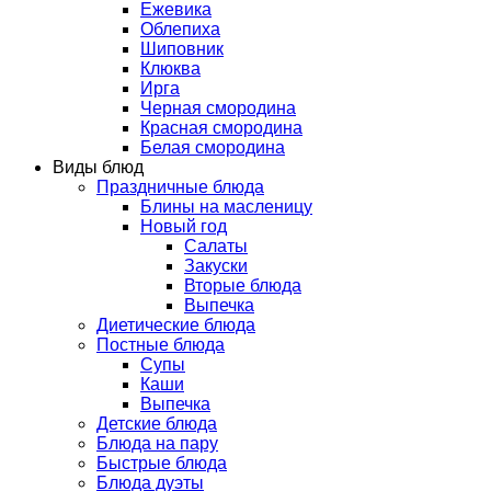
Ежевика
Облепиха
Шиповник
Клюква
Ирга
Черная смородина
Красная смородина
Белая смородина
Виды блюд
Праздничные блюда
Блины на масленицу
Новый год
Салаты
Закуски
Вторые блюда
Выпечка
Диетические блюда
Постные блюда
Супы
Каши
Выпечка
Детские блюда
Блюда на пару
Быстрые блюда
Блюда дуэты