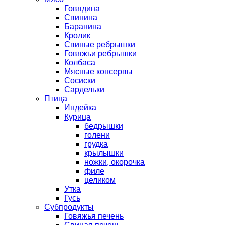
Говядина
Свинина
Баранина
Кролик
Свиные ребрышки
Говяжьи ребрышки
Колбаса
Мясные консервы
Сосиски
Сардельки
Птица
Индейка
Курица
бедрышки
голени
грудка
крылышки
ножки, окорочка
филе
целиком
Утка
Гусь
Субпродукты
Говяжья печень