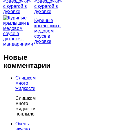
«Звездочки»
с курагой в
духовке
Куриные
крылышки в
медовом
соусе в
духовке
Новые
комментарии
Слишком
много
жидкости,
Слишком
много
жидкости,
поплыло
Очень
вкусно