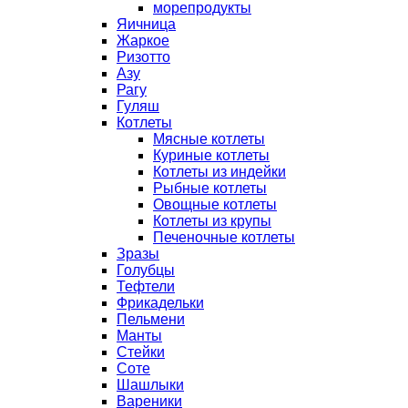
морепродукты
Яичница
Жаркое
Ризотто
Азу
Рагу
Гуляш
Котлеты
Мясные котлеты
Куриные котлеты
Котлеты из индейки
Рыбные котлеты
Овощные котлеты
Котлеты из крупы
Печеночные котлеты
Зразы
Голубцы
Тефтели
Фрикадельки
Пельмени
Манты
Стейки
Соте
Шашлыки
Вареники