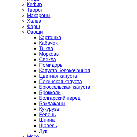
Кефир
Творог
Макароны
Халва
Фарш
Овощи
Картошка
Кабачок
Тыква
Морковь
Свекла
Помидоры
Капуста белокочанная
Цветная капуста
Пекинская капуста
Брюссельская капуста
Брокколи
Болгарский перец
Баклажаны
Кукуруза
Ревень
Шпинат
Щавель
Лук
Мясо