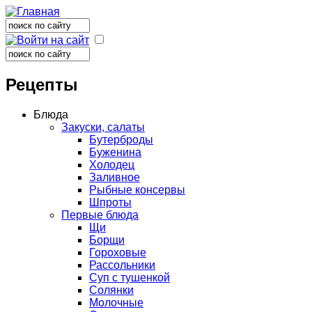
Поиск
Форма поиска
Поиск
Форма поиска
Рецепты
Блюда
Закуски, салаты
Бутерброды
Буженина
Холодец
Заливное
Рыбные консервы
Шпроты
Первые блюда
Щи
Борщи
Гороховые
Рассольники
Суп с тушенкой
Солянки
Молочные