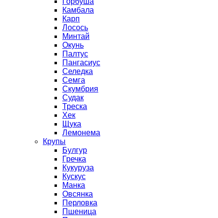
Горбуша
Камбала
Карп
Лосось
Минтай
Окунь
Палтус
Пангасиус
Селедка
Семга
Скумбрия
Судак
Треска
Хек
Щука
Лемонема
Крупы
Булгур
Гречка
Кукуруза
Кускус
Манка
Овсянка
Перловка
Пшеница