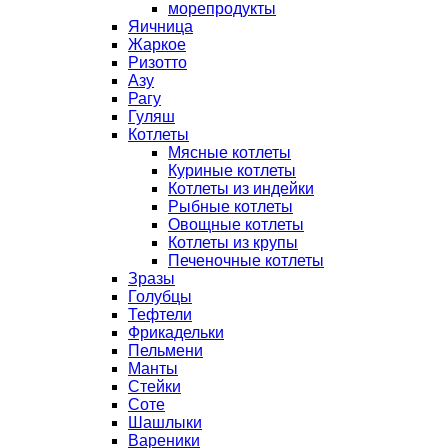
морепродукты
Яичница
Жаркое
Ризотто
Азу
Рагу
Гуляш
Котлеты
Мясные котлеты
Куриные котлеты
Котлеты из индейки
Рыбные котлеты
Овощные котлеты
Котлеты из крупы
Печеночные котлеты
Зразы
Голубцы
Тефтели
Фрикадельки
Пельмени
Манты
Стейки
Соте
Шашлыки
Вареники