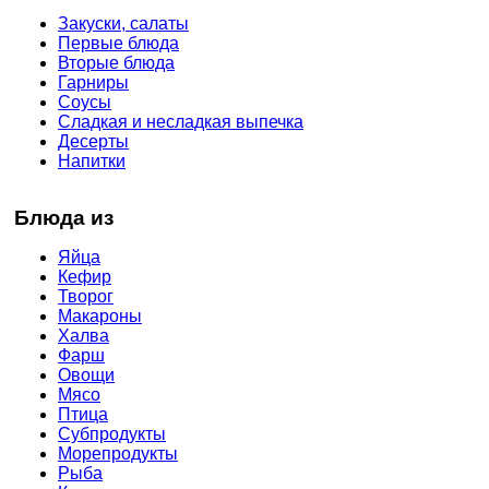
Закуски, салаты
Первые блюда
Вторые блюда
Гарниры
Соусы
Сладкая и несладкая выпечка
Десерты
Напитки
Блюда из
Яйца
Кефир
Творог
Макароны
Халва
Фарш
Овощи
Мясо
Птица
Субпродукты
Морепродукты
Рыба