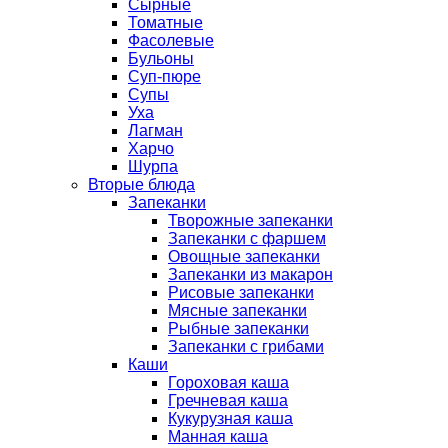
Сырные
Томатные
Фасолевые
Бульоны
Суп-пюре
Супы
Уха
Лагман
Харчо
Шурпа
Вторые блюда
Запеканки
Творожные запеканки
Запеканки с фаршем
Овощные запеканки
Запеканки из макарон
Рисовые запеканки
Мясные запеканки
Рыбные запеканки
Запеканки с грибами
Каши
Гороховая каша
Гречневая каша
Кукурузная каша
Манная каша