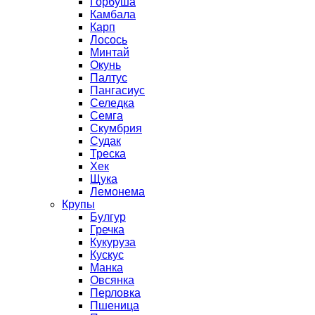
Горбуша
Камбала
Карп
Лосось
Минтай
Окунь
Палтус
Пангасиус
Селедка
Семга
Скумбрия
Судак
Треска
Хек
Щука
Лемонема
Крупы
Булгур
Гречка
Кукуруза
Кускус
Манка
Овсянка
Перловка
Пшеница