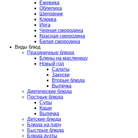
Ежевика
Облепиха
Шиповник
Клюква
Ирга
Черная смородина
Красная смородина
Белая смородина
Виды блюд
Праздничные блюда
Блины на масленицу
Новый год
Салаты
Закуски
Вторые блюда
Выпечка
Диетические блюда
Постные блюда
Супы
Каши
Выпечка
Детские блюда
Блюда на пару
Быстрые блюда
Блюда дуэты