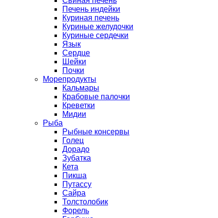
Свиная печень
Печень индейки
Куриная печень
Куриные желудочки
Куриные сердечки
Язык
Сердце
Шейки
Почки
Морепродукты
Кальмары
Крабовые палочки
Креветки
Мидии
Рыба
Рыбные консервы
Голец
Дорадо
Зубатка
Кета
Пикша
Путассу
Сайра
Толстолобик
Форель