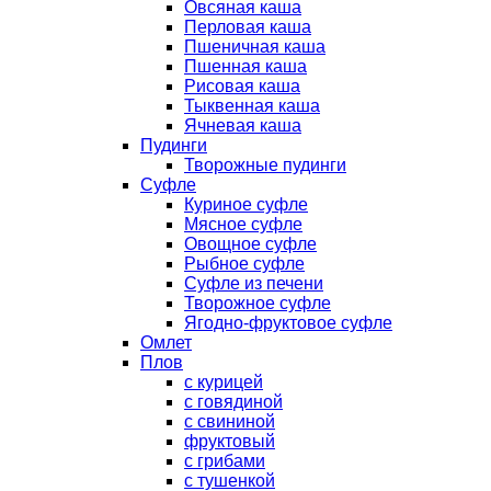
Овсяная каша
Перловая каша
Пшеничная каша
Пшенная каша
Рисовая каша
Тыквенная каша
Ячневая каша
Пудинги
Творожные пудинги
Суфле
Куриное суфле
Мясное суфле
Овощное суфле
Рыбное суфле
Суфле из печени
Творожное суфле
Ягодно-фруктовое суфле
Омлет
Плов
с курицей
с говядиной
с свининой
фруктовый
с грибами
с тушенкой