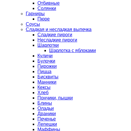
Отбивные
Солянки
Гарниры
Пюре
Соусы
Сладкая и несладкая выпечка
Сладкие пироги
Несладкие пироги
Шарлотки
Шарлотка с яблоками
Куличи
Булочки
Пирожки
Пицца
Бисквиты
Манники
Кексы
Хлеб
Пончики, пышки
Блины
Оладьи
Драники
Печенье
Лепешки
Маффины