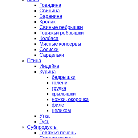
Говядина
Свинина
Баранина
Кролик
Свиные ребрышки
Говяжьи ребрышки
Колбаса
Мясные консервы
Сосиски
Сардельки
Птица
Индейка
Курица
бедрышки
голени
грудка
крылышки
ножки, окорочка
филе
целиком
Утка
Гусь
Субпродукты
Говяжья печень