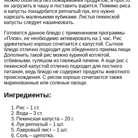
Можно обойтись без обжаривания продуктов, а просто
их загрузить в чашу и поставить варится. Помимо риса
и капусты понадобится репчатый лук, его нужно
нарезать маленькими кубиками. Листья пекинской
капусты следует нашинковать.
Готовится данное блюдо с применением программы
«Плов», ее необходимо активировать на 1 час. Рис
удивительно хорошо сочетается с капустой. Сытное
блюдо отлично подходит для обеденного приема пищи.
Дополнить такой рис можно куриной котлетой,
отбивными, гуляшом из говяжьей печени. А еще рис с
пекинской капустой отлично подходит для постного
питания, ведь блюдо не содержит продукты животного
происхождения. С рисом хорошо сочетаются также
маринованные или соленые овощи.
Ингредиенты:
Рис – 1 ст.
Вода – 3 ст.
Пекинская капуста – 20 г.
Лук репчатый – 1 шт.
Лавровый лист – 1 шт.
Соль – щепотка.