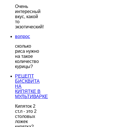
Очень
интересный
вкус, какой
то
экзотический!
вопрос
сколько
риса нужно
на такое
количество
курицы?
РЕЦЕПТ
БИСКВИТА
НА
КИПЯТКЕ В
МУЛЬТИВАРКЕ
Кипяток 2
ст.л - это 2
столовых
ложек
кипятка?