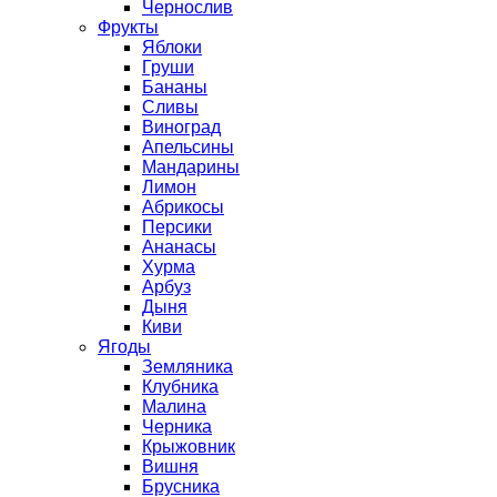
Чернослив
Фрукты
Яблоки
Груши
Бананы
Сливы
Виноград
Апельсины
Мандарины
Лимон
Абрикосы
Персики
Ананасы
Хурма
Арбуз
Дыня
Киви
Ягоды
Земляника
Клубника
Малина
Черника
Крыжовник
Вишня
Брусника