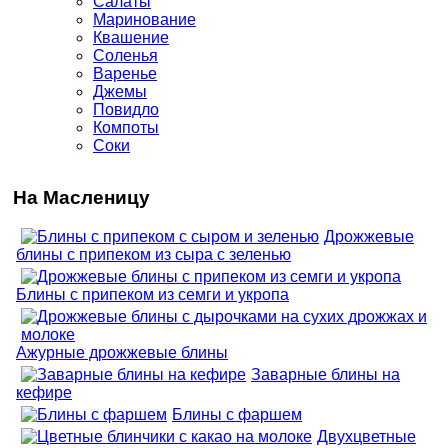
Салаты
Маринование
Квашение
Соленья
Варенье
Джемы
Повидло
Компоты
Соки
На Масленицу
Дрожжевые
блины с припеком из сыра с зеленью
Блины с припеком из семги и укропа
Ажурные дрожжевые блины
Заварные блины на
кефире
Блины с фаршем
Двухцветные