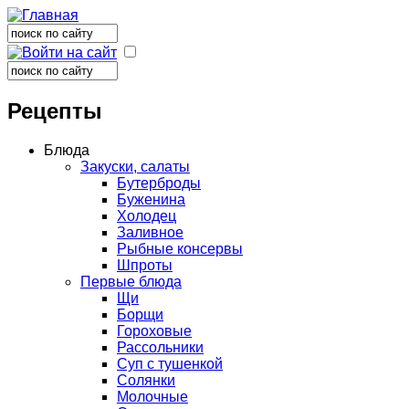
Поиск
Форма поиска
Поиск
Форма поиска
Рецепты
Блюда
Закуски, салаты
Бутерброды
Буженина
Холодец
Заливное
Рыбные консервы
Шпроты
Первые блюда
Щи
Борщи
Гороховые
Рассольники
Суп с тушенкой
Солянки
Молочные