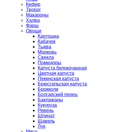
Кефир
Творог
Макароны
Халва
Фарш
Овощи
Картошка
Кабачок
Тыква
Морковь
Свекла
Помидоры
Капуста белокочанная
Цветная капуста
Пекинская капуста
Брюссельская капуста
Брокколи
Болгарский перец
Баклажаны
Кукуруза
Ревень
Шпинат
Щавель
Лук
Мясо