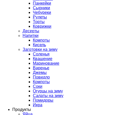
Панкейки
Сырники
Чебуреки
Рулеты
Торты
Коврижки
Десерты
Напитки
Компоты
Кисель
Заготовки на зиму
Соленья
Квашение
Маринование
Варенье
Джемы
Повидло
Компоты
Соки
Огурцы на зиму
Салаты на зиму
Помидоры
Икра
Продукты
Яйца