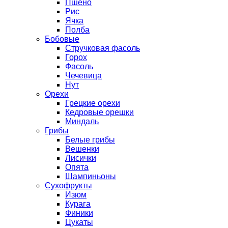
Пшено
Рис
Ячка
Полба
Бобовые
Стручковая фасоль
Горох
Фасоль
Чечевица
Нут
Орехи
Грецкие орехи
Кедровые орешки
Миндаль
Грибы
Белые грибы
Вешенки
Лисички
Опята
Шампиньоны
Сухофрукты
Изюм
Курага
Финики
Цукаты