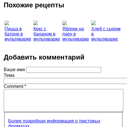
Похожие рецепты
Пицца в
Кекс с
Яблоки на
Хлеб с сыром
батоне в
бананом в
пару в
в
мультиварке
мультиварке
мультиварке
мультиварке
Добавить комментарий
Ваше имя
Тема
Comment
*
Более подробная информация о текстовых
форматах