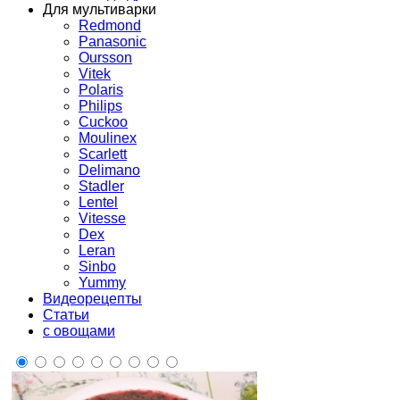
Для мультиварки
Redmond
Panasonic
Oursson
Vitek
Polaris
Philips
Cuckoo
Moulinex
Scarlett
Delimano
Stadler
Lentel
Vitesse
Dex
Leran
Sinbo
Yummy
Видеорецепты
Статьи
с овощами