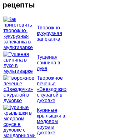
рецепты
Творожно-
кукурузная
запеканка
Тушеная
свинина в
луке
Творожное
печенье
«Звездочки»
с курагой в
духовке
Куриные
крылышки в
медовом
соусе в
духовке