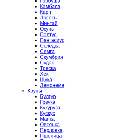
Горбуша
Камбала
Карп
Лосось
Минтай
Окунь
Палтус
Пангасиус
Селедка
Семга
Скумбрия
Судак
Треска
Хек
Щука
Лемонема
Крупы
Булгур
Гречка
Кукуруза
Кускус
Манка
Овсянка
Перловка
Пшеница