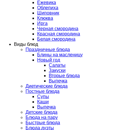
Ежевика
Облепиха
Шиповник
Клюква
Ирга
Черная смородина
Красная смородина
Белая смородина
Виды блюд
Праздничные блюда
Блины на масленицу
Новый год
Салаты
Закуски
Вторые блюда
Выпечка
Диетические блюда
Постные блюда
Супы
Каши
Выпечка
Детские блюда
Блюда на пару
Быстрые блюда
Блюда дуэты