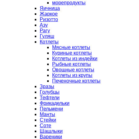
морепродукты
Яичница
Жаркое
Ризотто
Азу
Рагу
Гуляш
Котлеты
Мясные котлеты
Куриные котлеты
Котлеты из индейки
Рыбные котлеты
Овощные котлеты
Котлеты из крупы
Печеночные котлеты
Зразы
Голубцы
Тефтели
Фрикадельки
Пельмени
Манты
Стейки
Соте
Шашлыки
Вареники