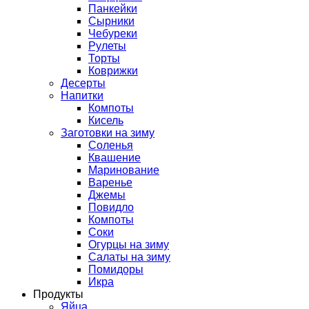
Панкейки
Сырники
Чебуреки
Рулеты
Торты
Коврижки
Десерты
Напитки
Компоты
Кисель
Заготовки на зиму
Соленья
Квашение
Маринование
Варенье
Джемы
Повидло
Компоты
Соки
Огурцы на зиму
Салаты на зиму
Помидоры
Икра
Продукты
Яйца