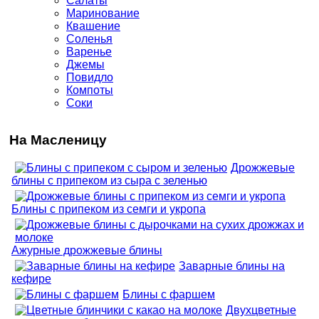
Салаты
Маринование
Квашение
Соленья
Варенье
Джемы
Повидло
Компоты
Соки
На Масленицу
Дрожжевые
блины с припеком из сыра с зеленью
Блины с припеком из семги и укропа
Ажурные дрожжевые блины
Заварные блины на
кефире
Блины с фаршем
Двухцветные