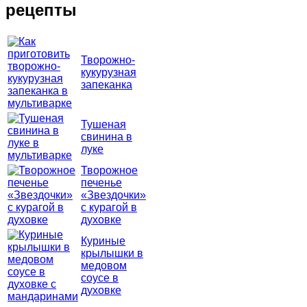
рецепты
Творожно-
кукурузная
запеканка
Тушеная
свинина в
луке
Творожное
печенье
«Звездочки»
с курагой в
духовке
Куриные
крылышки в
медовом
соусе в
духовке