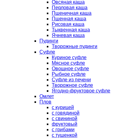
Овсяная каша
Перловая каша
Пшеничная каша
Пшенная каша
Рисовая каша
Тыквенная каша
Ячневая каша
Пудинги
Творожные пудинги
Суфле
Куриное суфле
Мясное суфле
Овощное суфле
Рыбное суфле
Суфле из печени
Творожное суфле
Ягодно-фруктовое суфле
Омлет
Плов
с курицей
с говядиной
с свининой
фруктовый
с грибами
с тушенкой