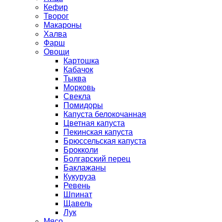
Кефир
Творог
Макароны
Халва
Фарш
Овощи
Картошка
Кабачок
Тыква
Морковь
Свекла
Помидоры
Капуста белокочанная
Цветная капуста
Пекинская капуста
Брюссельская капуста
Брокколи
Болгарский перец
Баклажаны
Кукуруза
Ревень
Шпинат
Щавель
Лук
Мясо