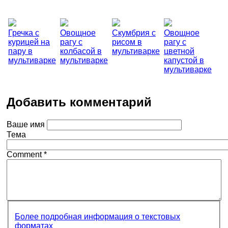
Гречка с
Овощное
Скумбрия с
Овощное
курицей на
рагу с
рисом в
рагу с
пару в
колбасой в
мультиварке
цветной
мультиварке
мультиварке
капустой в
мультиварке
Добавить комментарий
Ваше имя
Тема
Comment
*
Более подробная информация о текстовых
форматах