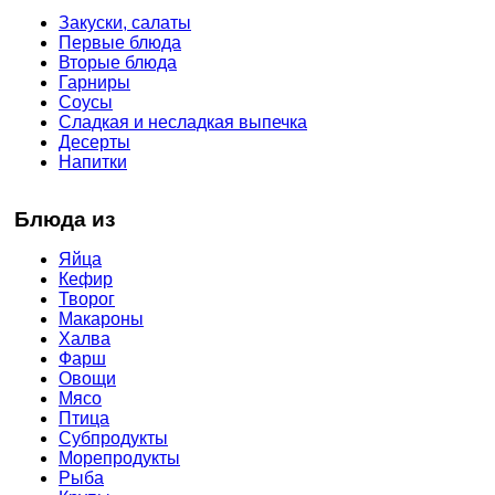
Закуски, салаты
Первые блюда
Вторые блюда
Гарниры
Соусы
Сладкая и несладкая выпечка
Десерты
Напитки
Блюда из
Яйца
Кефир
Творог
Макароны
Халва
Фарш
Овощи
Мясо
Птица
Субпродукты
Морепродукты
Рыба