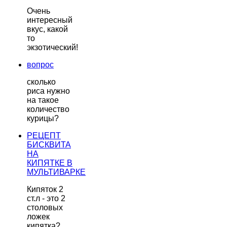
Очень
интересный
вкус, какой
то
экзотический!
вопрос
сколько
риса нужно
на такое
количество
курицы?
РЕЦЕПТ
БИСКВИТА
НА
КИПЯТКЕ В
МУЛЬТИВАРКЕ
Кипяток 2
ст.л - это 2
столовых
ложек
кипятка?