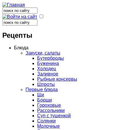
Поиск
Форма поиска
Поиск
Форма поиска
Рецепты
Блюда
Закуски, салаты
Бутерброды
Буженина
Холодец
Заливное
Рыбные консервы
Шпроты
Первые блюда
Щи
Борщи
Гороховые
Рассольники
Суп с тушенкой
Солянки
Молочные