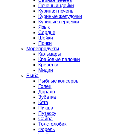
Свиная печень
Печень индейки
Куриная печень
Куриные желудочки
Куриные сердечки
Язык
Сердце
Шейки
Почки
Морепродукты
Кальмары
Крабовые палочки
Креветки
Мидии
Рыба
Рыбные консервы
Голец
Дорадо
Зубатка
Кета
Пикша
Путассу
Сайра
Толстолобик
Форель