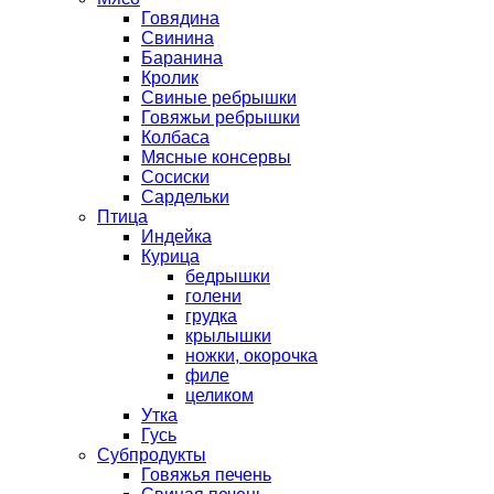
Говядина
Свинина
Баранина
Кролик
Свиные ребрышки
Говяжьи ребрышки
Колбаса
Мясные консервы
Сосиски
Сардельки
Птица
Индейка
Курица
бедрышки
голени
грудка
крылышки
ножки, окорочка
филе
целиком
Утка
Гусь
Субпродукты
Говяжья печень