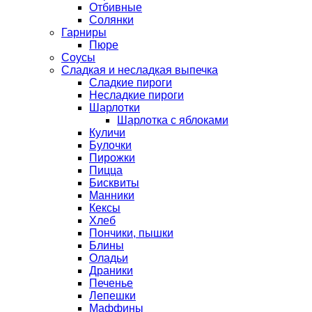
Отбивные
Солянки
Гарниры
Пюре
Соусы
Сладкая и несладкая выпечка
Сладкие пироги
Несладкие пироги
Шарлотки
Шарлотка с яблоками
Куличи
Булочки
Пирожки
Пицца
Бисквиты
Манники
Кексы
Хлеб
Пончики, пышки
Блины
Оладьи
Драники
Печенье
Лепешки
Маффины