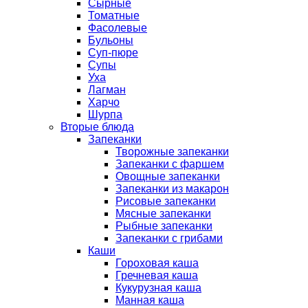
Сырные
Томатные
Фасолевые
Бульоны
Суп-пюре
Супы
Уха
Лагман
Харчо
Шурпа
Вторые блюда
Запеканки
Творожные запеканки
Запеканки с фаршем
Овощные запеканки
Запеканки из макарон
Рисовые запеканки
Мясные запеканки
Рыбные запеканки
Запеканки с грибами
Каши
Гороховая каша
Гречневая каша
Кукурузная каша
Манная каша