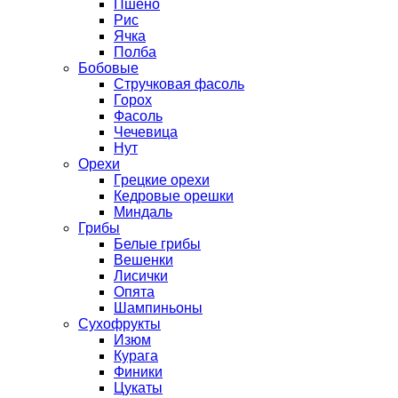
Пшено
Рис
Ячка
Полба
Бобовые
Стручковая фасоль
Горох
Фасоль
Чечевица
Нут
Орехи
Грецкие орехи
Кедровые орешки
Миндаль
Грибы
Белые грибы
Вешенки
Лисички
Опята
Шампиньоны
Сухофрукты
Изюм
Курага
Финики
Цукаты