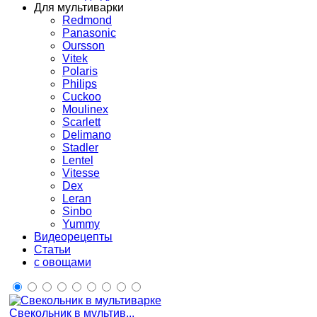
Для мультиварки
Redmond
Panasonic
Oursson
Vitek
Polaris
Philips
Cuckoo
Moulinex
Scarlett
Delimano
Stadler
Lentel
Vitesse
Dex
Leran
Sinbo
Yummy
Видеорецепты
Статьи
с овощами
Свекольник в мультив...