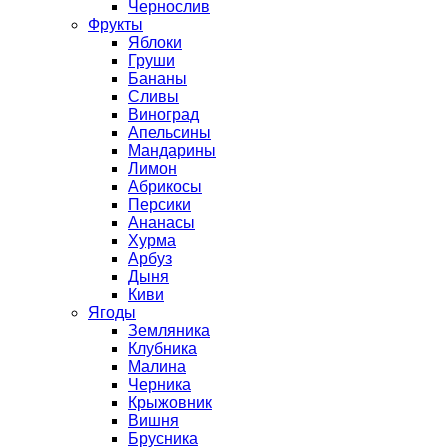
Чернослив
Фрукты
Яблоки
Груши
Бананы
Сливы
Виноград
Апельсины
Мандарины
Лимон
Абрикосы
Персики
Ананасы
Хурма
Арбуз
Дыня
Киви
Ягоды
Земляника
Клубника
Малина
Черника
Крыжовник
Вишня
Брусника