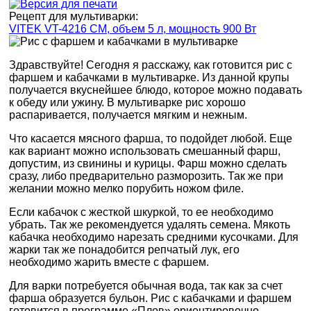
Рецепт для мультиварки:
VITEK VT-4216 CM, объем 5 л, мощность 900 Вт
Здравствуйте! Сегодня я расскажу, как готовится рис с
фаршем и кабачками в мультиварке. Из данной крупы
получается вкуснейшее блюдо, которое можно подавать
к обеду или ужину. В мультиварке рис хорошо
распаривается, получается мягким и нежным.
Что касается мясного фарша, то подойдет любой. Еще
как вариант можно использовать смешанный фарш,
допустим, из свинины и курицы. Фарш можно сделать
сразу, либо предварительно разморозить. Так же при
желании можно мелко порубить ножом филе.
Если кабачок с жесткой шкуркой, то ее необходимо
убрать. Так же рекомендуется удалять семена. Мякоть
кабачка необходимо нарезать средними кусочками. Для
жарки так же понадобится репчатый лук, его
необходимо жарить вместе с фаршем.
Для варки потребуется обычная вода, так как за счет
фарша образуется бульон. Рис с кабачками и фаршем
готовится в программе «Плов» ориентировочно