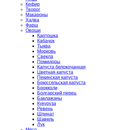
Кефир
Творог
Макароны
Халва
Фарш
Овощи
Картошка
Кабачок
Тыква
Морковь
Свекла
Помидоры
Капуста белокочанная
Цветная капуста
Пекинская капуста
Брюссельская капуста
Брокколи
Болгарский перец
Баклажаны
Кукуруза
Ревень
Шпинат
Щавель
Лук
Мясо