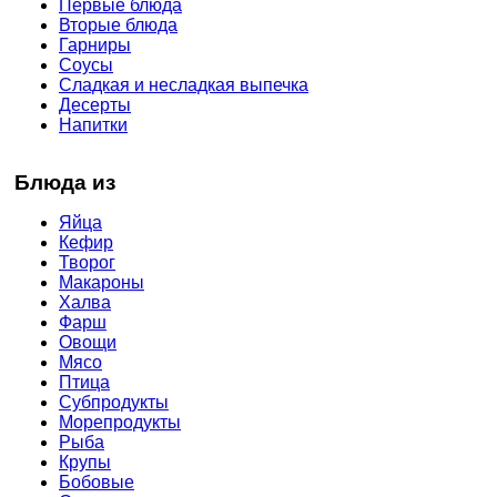
Первые блюда
Вторые блюда
Гарниры
Соусы
Сладкая и несладкая выпечка
Десерты
Напитки
Блюда из
Яйца
Кефир
Творог
Макароны
Халва
Фарш
Овощи
Мясо
Птица
Субпродукты
Морепродукты
Рыба
Крупы
Бобовые