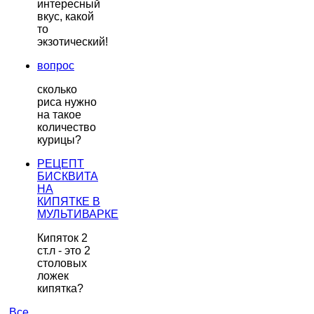
интересный
вкус, какой
то
экзотический!
вопрос
сколько
риса нужно
на такое
количество
курицы?
РЕЦЕПТ
БИСКВИТА
НА
КИПЯТКЕ В
МУЛЬТИВАРКЕ
Кипяток 2
ст.л - это 2
столовых
ложек
кипятка?
Все