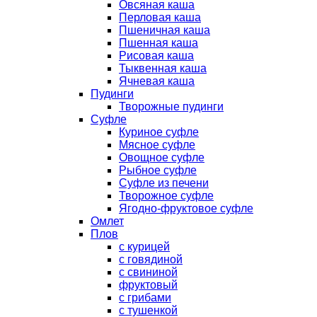
Овсяная каша
Перловая каша
Пшеничная каша
Пшенная каша
Рисовая каша
Тыквенная каша
Ячневая каша
Пудинги
Творожные пудинги
Суфле
Куриное суфле
Мясное суфле
Овощное суфле
Рыбное суфле
Суфле из печени
Творожное суфле
Ягодно-фруктовое суфле
Омлет
Плов
с курицей
с говядиной
с свининой
фруктовый
с грибами
с тушенкой