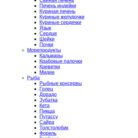
Свиная печень
Печень индейки
Куриная печень
Куриные желудочки
Куриные сердечки
Язык
Сердце
Шейки
Почки
Морепродукты
Кальмары
Крабовые палочки
Креветки
Мидии
Рыба
Рыбные консервы
Голец
Дорадо
Зубатка
Кета
Пикша
Путассу
Сайра
Толстолобик
Форель