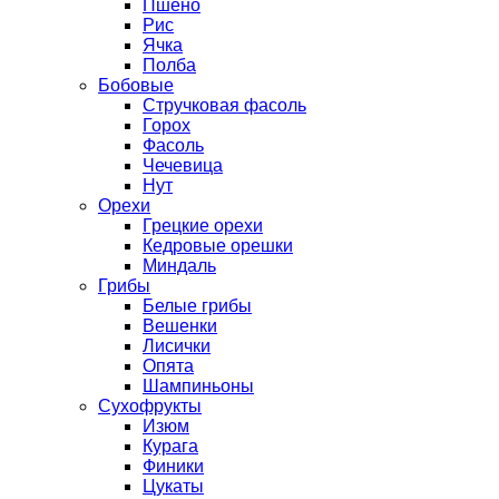
Пшено
Рис
Ячка
Полба
Бобовые
Стручковая фасоль
Горох
Фасоль
Чечевица
Нут
Орехи
Грецкие орехи
Кедровые орешки
Миндаль
Грибы
Белые грибы
Вешенки
Лисички
Опята
Шампиньоны
Сухофрукты
Изюм
Курага
Финики
Цукаты