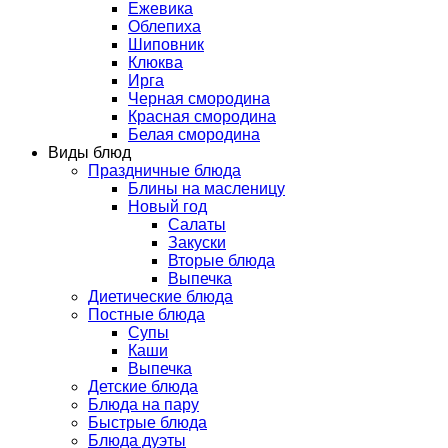
Ежевика
Облепиха
Шиповник
Клюква
Ирга
Черная смородина
Красная смородина
Белая смородина
Виды блюд
Праздничные блюда
Блины на масленицу
Новый год
Салаты
Закуски
Вторые блюда
Выпечка
Диетические блюда
Постные блюда
Супы
Каши
Выпечка
Детские блюда
Блюда на пару
Быстрые блюда
Блюда дуэты