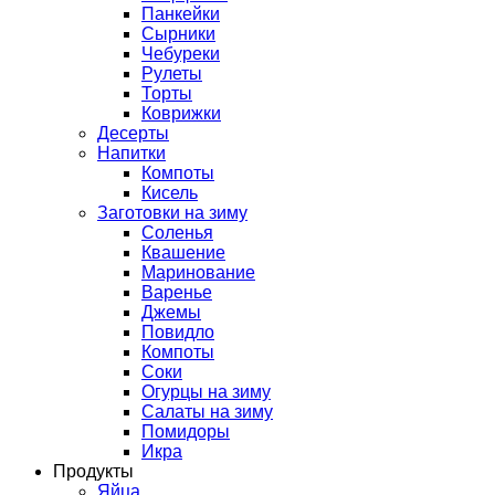
Панкейки
Сырники
Чебуреки
Рулеты
Торты
Коврижки
Десерты
Напитки
Компоты
Кисель
Заготовки на зиму
Соленья
Квашение
Маринование
Варенье
Джемы
Повидло
Компоты
Соки
Огурцы на зиму
Салаты на зиму
Помидоры
Икра
Продукты
Яйца