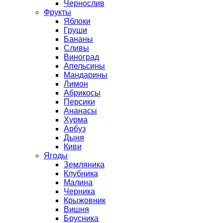
Чернослив
Фрукты
Яблоки
Груши
Бананы
Сливы
Виноград
Апельсины
Мандарины
Лимон
Абрикосы
Персики
Ананасы
Хурма
Арбуз
Дыня
Киви
Ягоды
Земляника
Клубника
Малина
Черника
Крыжовник
Вишня
Брусника