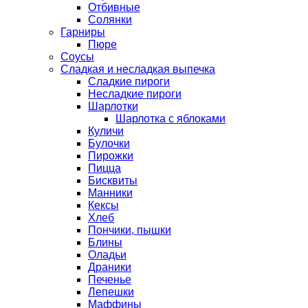
Отбивные
Солянки
Гарниры
Пюре
Соусы
Сладкая и несладкая выпечка
Сладкие пироги
Несладкие пироги
Шарлотки
Шарлотка с яблоками
Куличи
Булочки
Пирожки
Пицца
Бисквиты
Манники
Кексы
Хлеб
Пончики, пышки
Блины
Оладьи
Драники
Печенье
Лепешки
Маффины