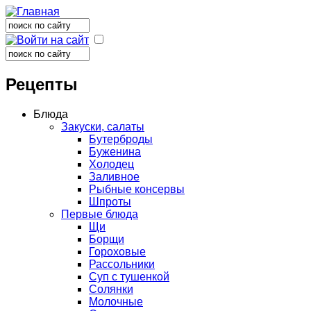
Поиск
Форма поиска
Поиск
Форма поиска
Рецепты
Блюда
Закуски, салаты
Бутерброды
Буженина
Холодец
Заливное
Рыбные консервы
Шпроты
Первые блюда
Щи
Борщи
Гороховые
Рассольники
Суп с тушенкой
Солянки
Молочные