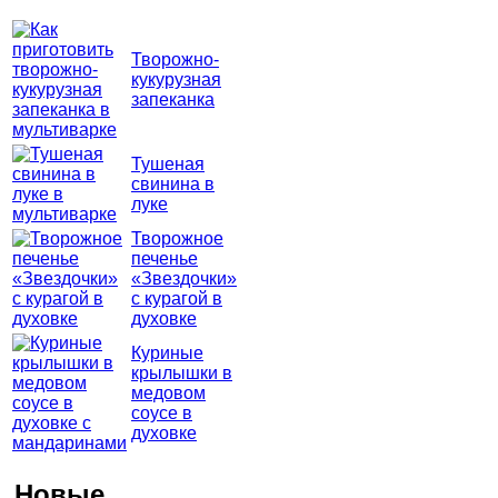
Творожно-
кукурузная
запеканка
Тушеная
свинина в
луке
Творожное
печенье
«Звездочки»
с курагой в
духовке
Куриные
крылышки в
медовом
соусе в
духовке
Новые