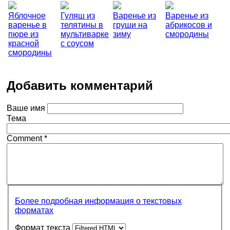
Яблочное
Гуляш из
Варенье из
Варенье из
варенье в
телятины в
груши на
абрикосов и
пюре из
мультиварке
зиму
смородины
красной
с соусом
смородины
Добавить комментарий
Ваше имя
Тема
Comment
*
Более подробная информация о текстовых
форматах
Формат текста