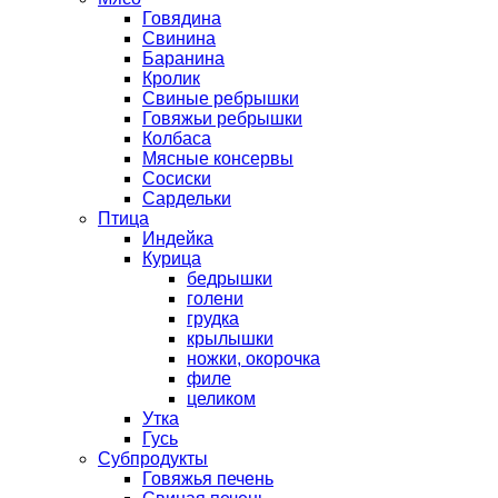
Говядина
Свинина
Баранина
Кролик
Свиные ребрышки
Говяжьи ребрышки
Колбаса
Мясные консервы
Сосиски
Сардельки
Птица
Индейка
Курица
бедрышки
голени
грудка
крылышки
ножки, окорочка
филе
целиком
Утка
Гусь
Субпродукты
Говяжья печень