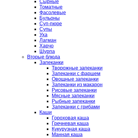
Сырные
Томатные
Фасолевые
Бульоны
Суп-пюре
Супы
Уха
Лагман
Харчо
Шурпа
Вторые блюда
Запеканки
Творожные запеканки
Запеканки с фаршем
Овощные запеканки
Запеканки из макарон
Рисовые запеканки
Мясные запеканки
Рыбные запеканки
Запеканки с грибами
Каши
Гороховая каша
Гречневая каша
Кукурузная каша
Манная каша