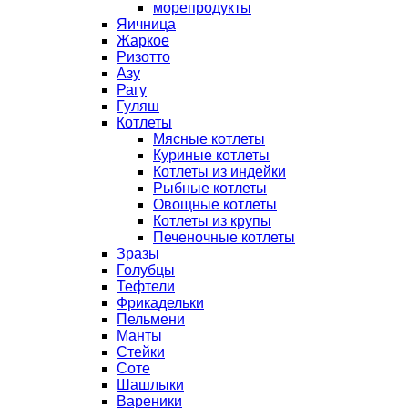
морепродукты
Яичница
Жаркое
Ризотто
Азу
Рагу
Гуляш
Котлеты
Мясные котлеты
Куриные котлеты
Котлеты из индейки
Рыбные котлеты
Овощные котлеты
Котлеты из крупы
Печеночные котлеты
Зразы
Голубцы
Тефтели
Фрикадельки
Пельмени
Манты
Стейки
Соте
Шашлыки
Вареники