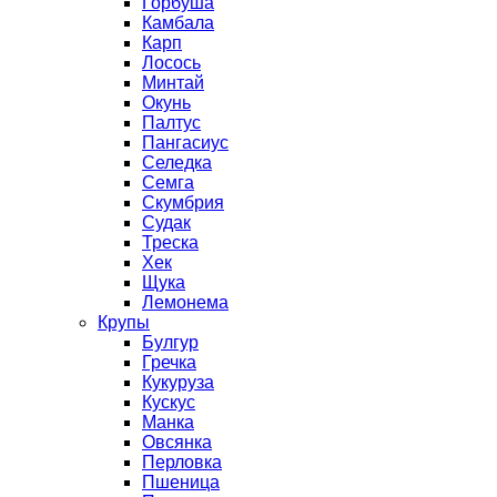
Горбуша
Камбала
Карп
Лосось
Минтай
Окунь
Палтус
Пангасиус
Селедка
Семга
Скумбрия
Судак
Треска
Хек
Щука
Лемонема
Крупы
Булгур
Гречка
Кукуруза
Кускус
Манка
Овсянка
Перловка
Пшеница