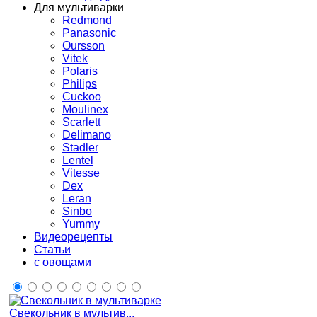
Для мультиварки
Redmond
Panasonic
Oursson
Vitek
Polaris
Philips
Cuckoo
Moulinex
Scarlett
Delimano
Stadler
Lentel
Vitesse
Dex
Leran
Sinbo
Yummy
Видеорецепты
Статьи
с овощами
Свекольник в мультив...