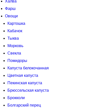
Халва
Фарш
Овощи
Картошка
Кабачок
Тыква
Морковь
Свекла
Помидоры
Капуста белокочанная
Цветная капуста
Пекинская капуста
Брюссельская капуста
Брокколи
Болгарский перец