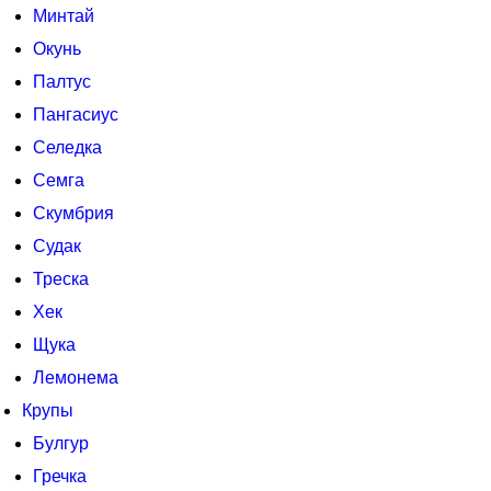
Минтай
Окунь
Палтус
Пангасиус
Селедка
Семга
Скумбрия
Судак
Треска
Хек
Щука
Лемонема
Крупы
Булгур
Гречка