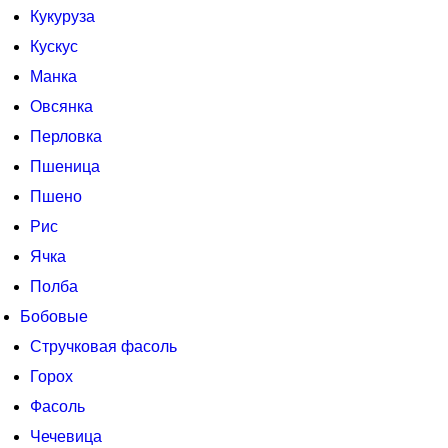
Кукуруза
Кускус
Манка
Овсянка
Перловка
Пшеница
Пшено
Рис
Ячка
Полба
Бобовые
Стручковая фасоль
Горох
Фасоль
Чечевица