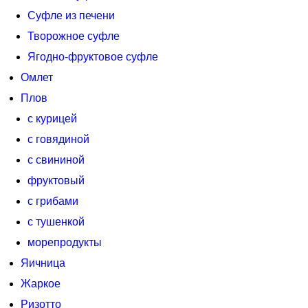
Суфле из печени
Творожное суфле
Ягодно-фруктовое суфле
Омлет
Плов
с курицей
с говядиной
с свининой
фруктовый
с грибами
с тушенкой
морепродукты
Яичница
Жаркое
Ризотто