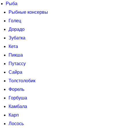
Рыба
Рыбные консервы
Голец
Дорадо
Зубатка
Кета
Пикша
Путассу
Сайра
Толстолобик
Форель
Горбуша
Камбала
Карп
Лосось