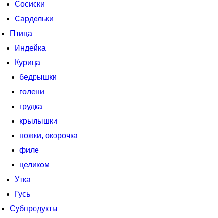
Сосиски
Сардельки
Птица
Индейка
Курица
бедрышки
голени
грудка
крылышки
ножки, окорочка
филе
целиком
Утка
Гусь
Субпродукты