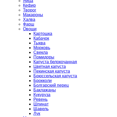
Яйца
Кефир
Творог
Макароны
Халва
Фарш
Овощи
Картошка
Кабачок
Тыква
Морковь
Свекла
Помидоры
Капуста белокочанная
Цветная капуста
Пекинская капуста
Брюссельская капуста
Брокколи
Болгарский перец
Баклажаны
Кукуруза
Ревень
Шпинат
Щавель
Лук