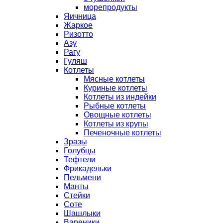
морепродукты
Яичница
Жаркое
Ризотто
Азу
Рагу
Гуляш
Котлеты
Мясные котлеты
Куриные котлеты
Котлеты из индейки
Рыбные котлеты
Овощные котлеты
Котлеты из крупы
Печеночные котлеты
Зразы
Голубцы
Тефтели
Фрикадельки
Пельмени
Манты
Стейки
Соте
Шашлыки
Вареники