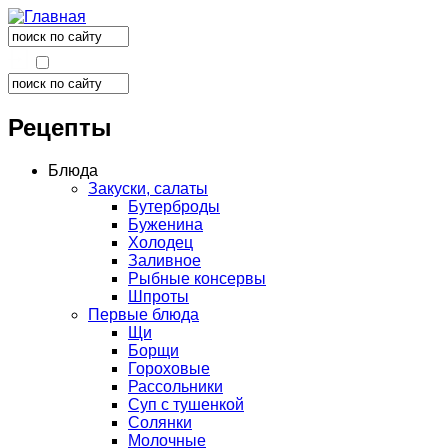
Поиск
Форма поиска
Поиск
Форма поиска
Рецепты
Блюда
Закуски, салаты
Бутерброды
Буженина
Холодец
Заливное
Рыбные консервы
Шпроты
Первые блюда
Щи
Борщи
Гороховые
Рассольники
Суп с тушенкой
Солянки
Молочные