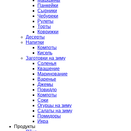
Маффины
Панкейки
Сырники
Чебуреки
Рулеты
Торты
Коврижки
Десерты
Напитки
Компоты
Кисель
Заготовки на зиму
Соленья
Квашение
Маринование
Варенье
Джемы
Повидло
Компоты
Соки
Огурцы на зиму
Салаты на зиму
Помидоры
Икра
Продукты