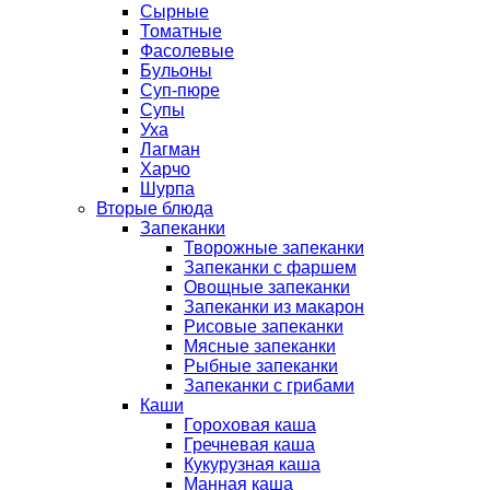
Сырные
Томатные
Фасолевые
Бульоны
Суп-пюре
Супы
Уха
Лагман
Харчо
Шурпа
Вторые блюда
Запеканки
Творожные запеканки
Запеканки с фаршем
Овощные запеканки
Запеканки из макарон
Рисовые запеканки
Мясные запеканки
Рыбные запеканки
Запеканки с грибами
Каши
Гороховая каша
Гречневая каша
Кукурузная каша
Манная каша