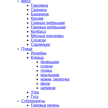
Мясо
Говядина
Свинина
Баранина
Кролик
Свиные ребрышки
Говяжьи ребрышки
Колбаса
Мясные консервы
Сосиски
Сардельки
Птица
Индейка
Курица
бедрышки
голени
грудка
крылышки
ножки, окорочка
филе
целиком
Утка
Гусь
Субпродукты
Говяжья печень