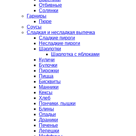
Отбивные
Солянки
Гарниры
Пюре
Соусы
Сладкая и несладкая выпечка
Сладкие пироги
Несладкие пироги
Шарлотки
Шарлотка с яблоками
Куличи
Булочки
Пирожки
Пицца
Бисквиты
Манники
Кексы
Хлеб
Пончики, пышки
Блины
Оладьи
Драники
Печенье
Лепешки