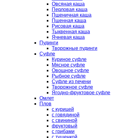
Овсяная каша
Перловая каша
Пшеничная каша
Пшенная каша
Рисовая каша
Тыквенная каша
Ячневая каша
Пудинги
Творожные пудинги
Суфле
Куриное суфле
Мясное суфле
Овощное суфле
Рыбное суфле
Суфле из печени
Творожное суфле
Ягодно-фруктовое суфле
Омлет
Плов
с курицей
с говядиной
с свининой
фруктовый
с грибами
с тушенкой