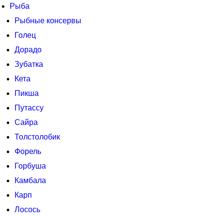
Рыба
Рыбные консервы
Голец
Дорадо
Зубатка
Кета
Пикша
Путассу
Сайра
Толстолобик
Форель
Горбуша
Камбала
Карп
Лосось