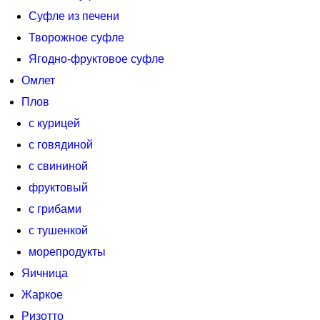
Суфле из печени
Творожное суфле
Ягодно-фруктовое суфле
Омлет
Плов
с курицей
с говядиной
с свининой
фруктовый
с грибами
с тушенкой
морепродукты
Яичница
Жаркое
Ризотто