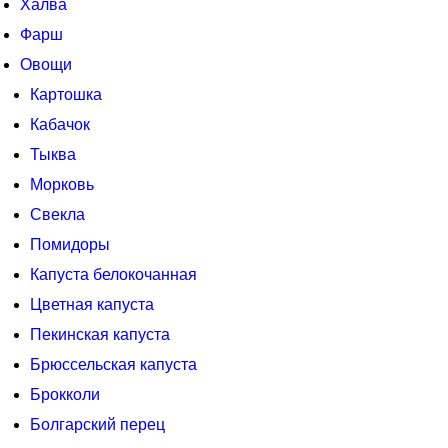
Халва
Фарш
Овощи
Картошка
Кабачок
Тыква
Морковь
Свекла
Помидоры
Капуста белокочанная
Цветная капуста
Пекинская капуста
Брюссельская капуста
Брокколи
Болгарский перец