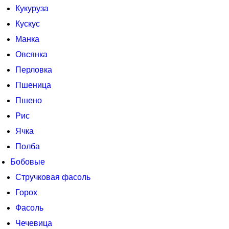
Кукуруза
Кускус
Манка
Овсянка
Перловка
Пшеница
Пшено
Рис
Ячка
Полба
Бобовые
Стручковая фасоль
Горох
Фасоль
Чечевица