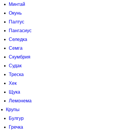
Минтай
Окунь
Палтус
Пангасиус
Селедка
Семга
Скумбрия
Судак
Треска
Хек
Щука
Лемонема
Крупы
Булгур
Гречка