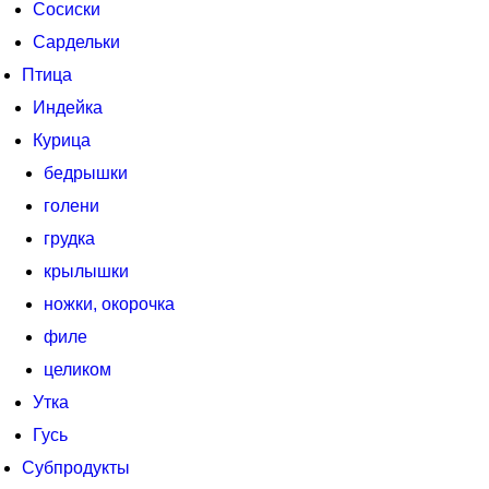
Сосиски
Сардельки
Птица
Индейка
Курица
бедрышки
голени
грудка
крылышки
ножки, окорочка
филе
целиком
Утка
Гусь
Субпродукты