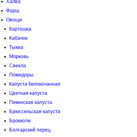
Халва
Фарш
Овощи
Картошка
Кабачок
Тыква
Морковь
Свекла
Помидоры
Капуста белокочанная
Цветная капуста
Пекинская капуста
Брюссельская капуста
Брокколи
Болгарский перец