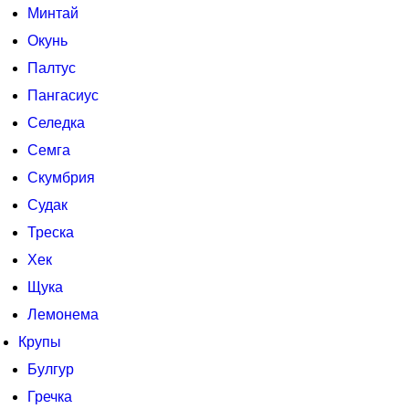
Минтай
Окунь
Палтус
Пангасиус
Селедка
Семга
Скумбрия
Судак
Треска
Хек
Щука
Лемонема
Крупы
Булгур
Гречка