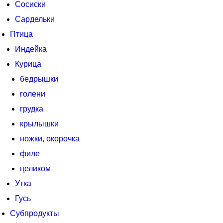
Сосиски
Сардельки
Птица
Индейка
Курица
бедрышки
голени
грудка
крылышки
ножки, окорочка
филе
целиком
Утка
Гусь
Субпродукты