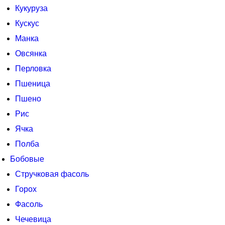
Кукуруза
Кускус
Манка
Овсянка
Перловка
Пшеница
Пшено
Рис
Ячка
Полба
Бобовые
Стручковая фасоль
Горох
Фасоль
Чечевица