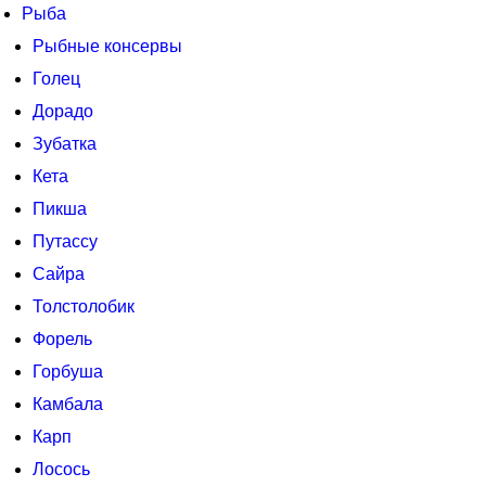
Рыба
Рыбные консервы
Голец
Дорадо
Зубатка
Кета
Пикша
Путассу
Сайра
Толстолобик
Форель
Горбуша
Камбала
Карп
Лосось