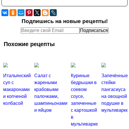
Подпишись на новые рецепты!
Похожие рецепты
Итальянский
Салат с
Куриные
Запечённые
суп с
жареными
бедрышки в
стейки
макаронами
крабовыми
соевом
пангасиуса
и копченой
палочками,
соусе,
на овощной
колбасой
шампиньонами
запеченные
подушке в
и яйцом
с картошкой
мультиварке
в
мультиварке