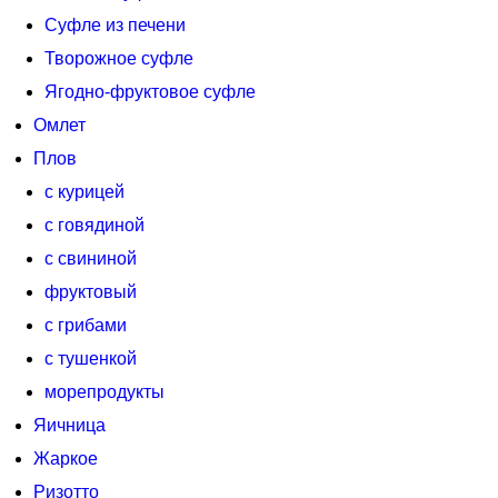
Суфле из печени
Творожное суфле
Ягодно-фруктовое суфле
Омлет
Плов
с курицей
с говядиной
с свининой
фруктовый
с грибами
с тушенкой
морепродукты
Яичница
Жаркое
Ризотто