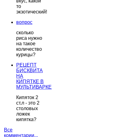
вкус, какой
то
экзотический!
вопрос
сколько
риса нужно
на такое
количество
курицы?
РЕЦЕПТ
БИСКВИТА
НА
КИПЯТКЕ В
МУЛЬТИВАРКЕ
Кипяток 2
ст.л - это 2
столовых
ложек
кипятка?
Все
комментарии...