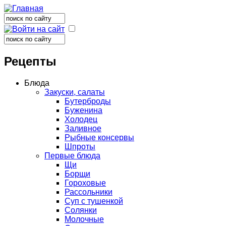
Поиск
Форма поиска
Поиск
Форма поиска
Рецепты
Блюда
Закуски, салаты
Бутерброды
Буженина
Холодец
Заливное
Рыбные консервы
Шпроты
Первые блюда
Щи
Борщи
Гороховые
Рассольники
Суп с тушенкой
Солянки
Молочные