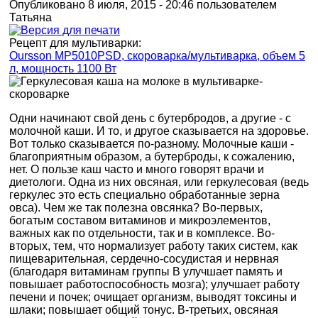
Опубликовано 8 июля, 2015 - 20:46 пользователем
Татьяна
Рецепт для мультиварки:
Oursson MP5010PSD, скороварка/мультиварка, объем 5
л, мощность 1100 Вт
Одни начинают свой день с бутербродов, а другие - с
молочной каши. И то, и другое сказывается на здоровье.
Вот только сказывается по-разному. Молочные каши -
благоприятным образом, а бутерброды, к сожалению,
нет. О пользе каш часто и много говорят врачи и
диетологи. Одна из них овсяная, или геркулесовая (ведь
геркулес это есть специально обработанные зерна
овса). Чем же так полезна овсянка? Во-первых,
богатым составом витаминов и микроэлементов,
важных как по отдельности, так и в комплексе. Во-
вторых, тем, что нормализует работу таких систем, как
пищеварительная, сердечно-сосудистая и нервная
(благодаря витаминам группы В улучшает память и
повышает работоспособность мозга); улучшает работу
печени и почек; очищает организм, выводят токсины и
шлаки; повышает общий тонус. В-третьих, овсяная