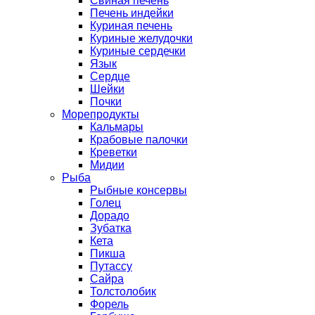
Свиная печень
Печень индейки
Куриная печень
Куриные желудочки
Куриные сердечки
Язык
Сердце
Шейки
Почки
Морепродукты
Кальмары
Крабовые палочки
Креветки
Мидии
Рыба
Рыбные консервы
Голец
Дорадо
Зубатка
Кета
Пикша
Путассу
Сайра
Толстолобик
Форель