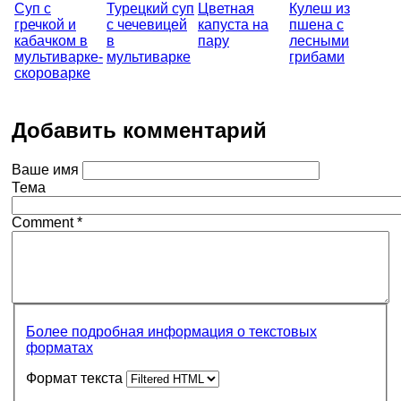
Суп с
Турецкий суп
Цветная
Кулеш из
гречкой и
с чечевицей
капуста на
пшена с
кабачком в
в
пару
лесными
мультиварке-
мультиварке
грибами
скороварке
Добавить комментарий
Ваше имя
Тема
Comment
*
Более подробная информация о текстовых
форматах
Формат текста