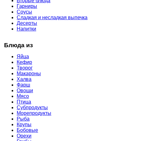
Вторые блюда
Гарниры
Соусы
Сладкая и несладкая выпечка
Десерты
Напитки
Блюда из
Яйца
Кефир
Творог
Макароны
Халва
Фарш
Овощи
Мясо
Птица
Субпродукты
Морепродукты
Рыба
Крупы
Бобовые
Орехи