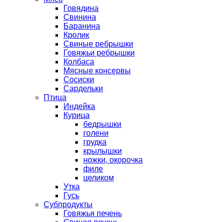
Говядина
Свинина
Баранина
Кролик
Свиные ребрышки
Говяжьи ребрышки
Колбаса
Мясные консервы
Сосиски
Сардельки
Птица
Индейка
Курица
бедрышки
голени
грудка
крылышки
ножки, окорочка
филе
целиком
Утка
Гусь
Субпродукты
Говяжья печень