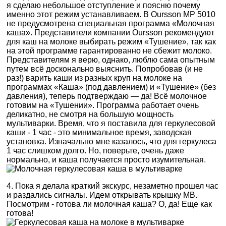
я сделаю небольшое отступление и поясню почему
именно этот режим устанавливаем. В Oursson MP 5010
не предусмотрена специальная программа «Молочная
каша». Представители компании Oursson рекомендуют
для каш на молоке выбирать режим «Тушение», так как
на этой программе гарантированно не сбежит молоко.
Представителям я верю, однако, люблю сама опытным
путем всё досконально выяснить. Попробовав (и не
раз!) варить каши из разных круп на молоке на
программах «Каша» (под давлением) и «Тушение» (без
давления), теперь подтверждаю — да! Всё молочное
готовим на «Тушении». Программа работает очень
деликатно, не смотря на большую мощность
мультиварки. Время, что я поставила для геркулесовой
каши - 1 час - это минимальное время, заводская
установка. Изначально мне казалось, что для геркулеса
1 час слишком долго. Но, поверьте, очень даже
нормально, и каша получается просто изумительная.
4. Пока я делала краткий экскурс, незаметно прошел час
и раздались сигналы. Идем открывать крышку МВ.
Посмотрим - готова ли молочная каша? О, да! Еще как
готова!