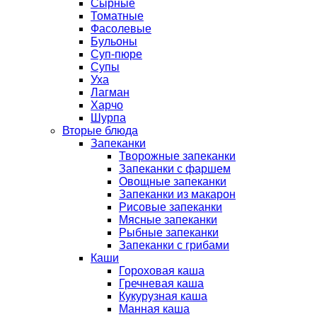
Сырные
Томатные
Фасолевые
Бульоны
Суп-пюре
Супы
Уха
Лагман
Харчо
Шурпа
Вторые блюда
Запеканки
Творожные запеканки
Запеканки с фаршем
Овощные запеканки
Запеканки из макарон
Рисовые запеканки
Мясные запеканки
Рыбные запеканки
Запеканки с грибами
Каши
Гороховая каша
Гречневая каша
Кукурузная каша
Манная каша