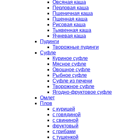
Овсяная каша
Перловая каша
Пшеничная каша
Пшенная каша
Рисовая каша
Тыквенная каша
Ячневая каша
Пудинги
Творожные пудинги
Суфле
Куриное суфле
Мясное суфле
Овощное суфле
Рыбное суфле
Суфле из печени
Творожное суфле
Ягодно-фруктовое суфле
Омлет
Плов
с курицей
с говядиной
с свининой
фруктовый
с грибами
с тушенкой