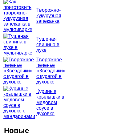
Творожно-
кукурузная
запеканка
Тушеная
свинина в
луке
Творожное
печенье
«Звездочки»
с курагой в
духовке
Куриные
крылышки в
медовом
соусе в
духовке
Новые