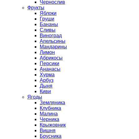
Чернослив
Фрукты
Яблоки
Груши
Бананы
Сливы
Виноград
Апельсины
Мандарины
Лимон
Абрикосы
Персики
Ананасы
Хурма
Арбуз
Дыня
Киви
Ягоды
Земляника
Клубника
Малина
Черника
Крыжовник
Вишня
Брусника