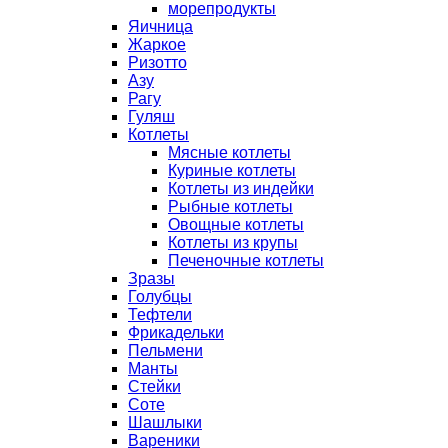
морепродукты
Яичница
Жаркое
Ризотто
Азу
Рагу
Гуляш
Котлеты
Мясные котлеты
Куриные котлеты
Котлеты из индейки
Рыбные котлеты
Овощные котлеты
Котлеты из крупы
Печеночные котлеты
Зразы
Голубцы
Тефтели
Фрикадельки
Пельмени
Манты
Стейки
Соте
Шашлыки
Вареники