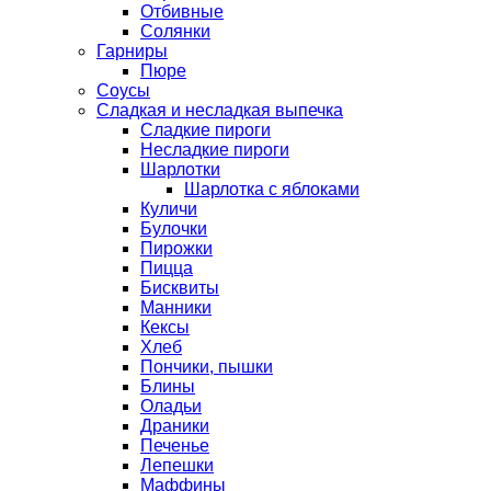
Отбивные
Солянки
Гарниры
Пюре
Соусы
Сладкая и несладкая выпечка
Сладкие пироги
Несладкие пироги
Шарлотки
Шарлотка с яблоками
Куличи
Булочки
Пирожки
Пицца
Бисквиты
Манники
Кексы
Хлеб
Пончики, пышки
Блины
Оладьи
Драники
Печенье
Лепешки
Маффины