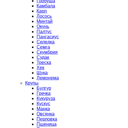
Горбуша
Камбала
Карп
Лосось
Минтай
Окунь
Палтус
Пангасиус
Селедка
Семга
Скумбрия
Судак
Треска
Хек
Щука
Лемонема
Крупы
Булгур
Гречка
Кукуруза
Кускус
Манка
Овсянка
Перловка
Пшеница