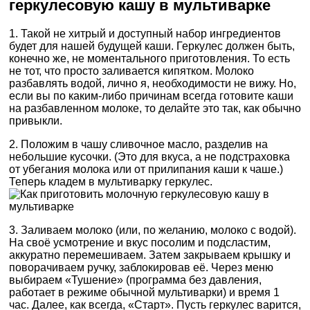
геркулесовую кашу в мультиварке
1. Такой не хитрый и доступный набор ингредиентов
будет для нашей будущей каши. Геркулес должен быть,
конечно же, не моментального приготовления. То есть
не тот, что просто заливается кипятком. Молоко
разбавлять водой, лично я, необходимости не вижу. Но,
если вы по каким-либо причинам всегда готовите каши
на разбавленном молоке, то делайте это так, как обычно
привыкли.
2. Положим в чашу сливочное масло, разделив на
небольшие кусочки. (Это для вкуса, а не подстраховка
от убегания молока или от прилипания каши к чаше.)
Теперь кладем в мультиварку геркулес.
3. Заливаем молоко (или, по желанию, молоко с водой).
На своё усмотрение и вкус посолим и подсластим,
аккуратно перемешиваем. Затем закрываем крышку и
поворачиваем ручку, заблокировав её. Через меню
выбираем «Тушение» (программа без давления,
работает в режиме обычной мультиварки) и время 1
час. Далее, как всегда, «Старт». Пусть геркулес варится,