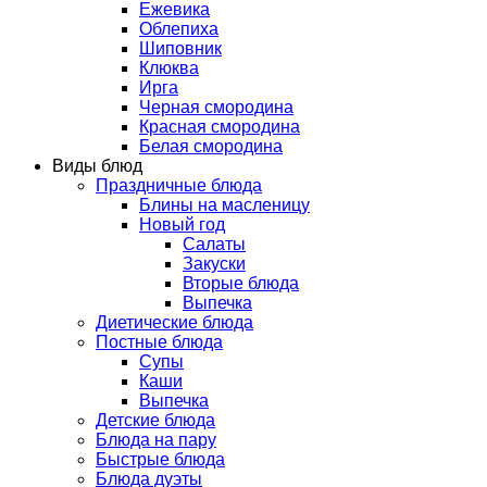
Ежевика
Облепиха
Шиповник
Клюква
Ирга
Черная смородина
Красная смородина
Белая смородина
Виды блюд
Праздничные блюда
Блины на масленицу
Новый год
Салаты
Закуски
Вторые блюда
Выпечка
Диетические блюда
Постные блюда
Супы
Каши
Выпечка
Детские блюда
Блюда на пару
Быстрые блюда
Блюда дуэты