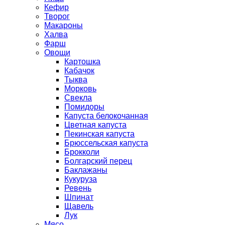
Кефир
Творог
Макароны
Халва
Фарш
Овощи
Картошка
Кабачок
Тыква
Морковь
Свекла
Помидоры
Капуста белокочанная
Цветная капуста
Пекинская капуста
Брюссельская капуста
Брокколи
Болгарский перец
Баклажаны
Кукуруза
Ревень
Шпинат
Щавель
Лук
Мясо