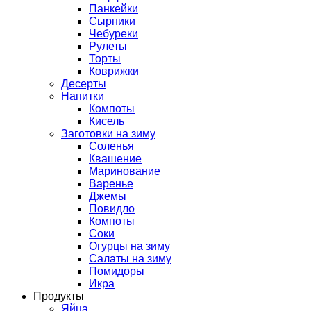
Панкейки
Сырники
Чебуреки
Рулеты
Торты
Коврижки
Десерты
Напитки
Компоты
Кисель
Заготовки на зиму
Соленья
Квашение
Маринование
Варенье
Джемы
Повидло
Компоты
Соки
Огурцы на зиму
Салаты на зиму
Помидоры
Икра
Продукты
Яйца