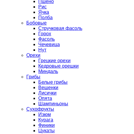
Пшено
Рис
Ячка
Полба
Бобовые
Стручковая фасоль
Горох
Фасоль
Чечевица
Нут
Орехи
Грецкие орехи
Кедровые орешки
Миндаль
Грибы
Белые грибы
Вешенки
Лисички
Опята
Шампиньоны
Сухофрукты
Изюм
Курага
Финики
Цукаты