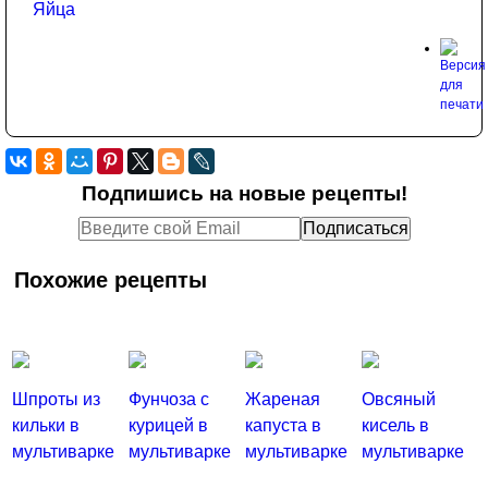
Яйца
Подпишись на новые рецепты!
Похожие рецепты
Шпроты из
Фунчоза с
Жареная
Овсяный
кильки в
курицей в
капуста в
кисель в
мультиварке
мультиварке
мультиварке
мультиварке