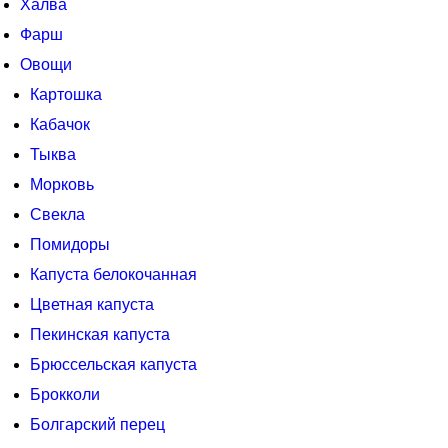
Халва
Фарш
Овощи
Картошка
Кабачок
Тыква
Морковь
Свекла
Помидоры
Капуста белокочанная
Цветная капуста
Пекинская капуста
Брюссельская капуста
Брокколи
Болгарский перец