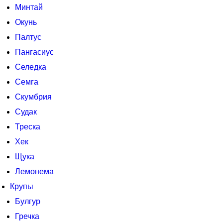
Минтай
Окунь
Палтус
Пангасиус
Селедка
Семга
Скумбрия
Судак
Треска
Хек
Щука
Лемонема
Крупы
Булгур
Гречка