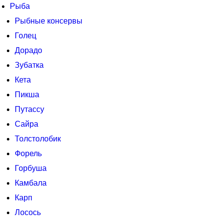
Рыба
Рыбные консервы
Голец
Дорадо
Зубатка
Кета
Пикша
Путассу
Сайра
Толстолобик
Форель
Горбуша
Камбала
Карп
Лосось