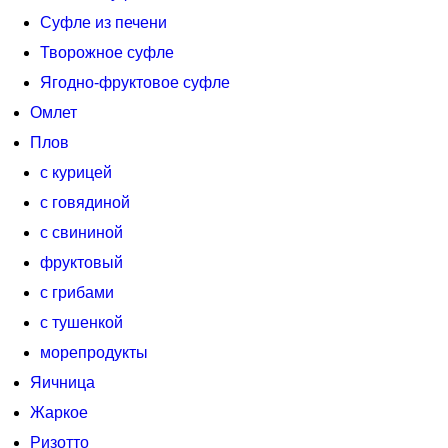
Суфле из печени
Творожное суфле
Ягодно-фруктовое суфле
Омлет
Плов
с курицей
с говядиной
с свининой
фруктовый
с грибами
с тушенкой
морепродукты
Яичница
Жаркое
Ризотто