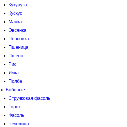
Кукуруза
Кускус
Манка
Овсянка
Перловка
Пшеница
Пшено
Рис
Ячка
Полба
Бобовые
Стручковая фасоль
Горох
Фасоль
Чечевица