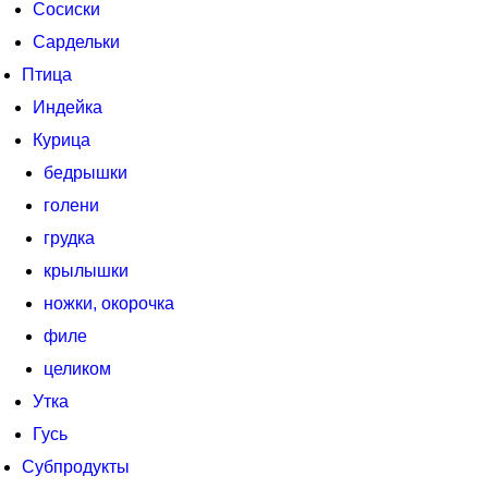
Сосиски
Сардельки
Птица
Индейка
Курица
бедрышки
голени
грудка
крылышки
ножки, окорочка
филе
целиком
Утка
Гусь
Субпродукты