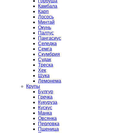
Горбуша
Камбала
Карп
Лосось
Минтай
Окунь
Палтус
Пангасиус
Селедка
Семга
Скумбрия
Судак
Треска
Хек
Щука
Лемонема
Крупы
Булгур
Гречка
Кукуруза
Кускус
Манка
Овсянка
Перловка
Пшеница