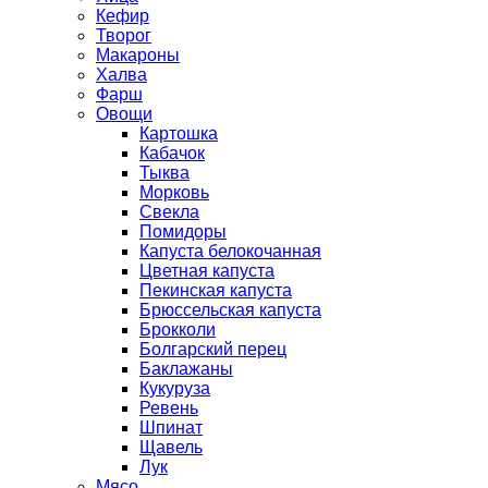
Кефир
Творог
Макароны
Халва
Фарш
Овощи
Картошка
Кабачок
Тыква
Морковь
Свекла
Помидоры
Капуста белокочанная
Цветная капуста
Пекинская капуста
Брюссельская капуста
Брокколи
Болгарский перец
Баклажаны
Кукуруза
Ревень
Шпинат
Щавель
Лук
Мясо