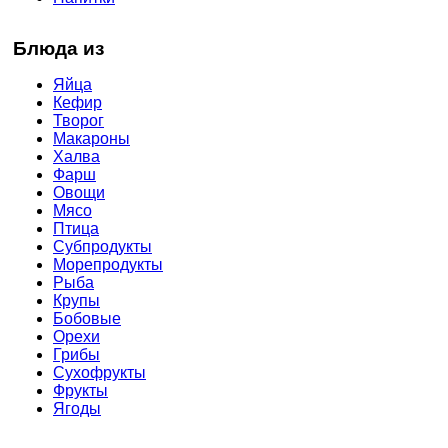
Блюда из
Яйца
Кефир
Творог
Макароны
Халва
Фарш
Овощи
Мясо
Птица
Субпродукты
Морепродукты
Рыба
Крупы
Бобовые
Орехи
Грибы
Сухофрукты
Фрукты
Ягоды