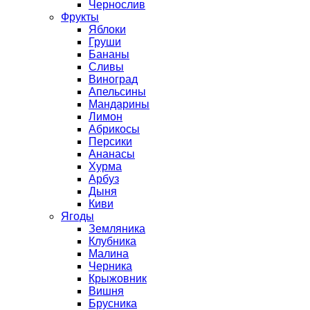
Чернослив
Фрукты
Яблоки
Груши
Бананы
Сливы
Виноград
Апельсины
Мандарины
Лимон
Абрикосы
Персики
Ананасы
Хурма
Арбуз
Дыня
Киви
Ягоды
Земляника
Клубника
Малина
Черника
Крыжовник
Вишня
Брусника