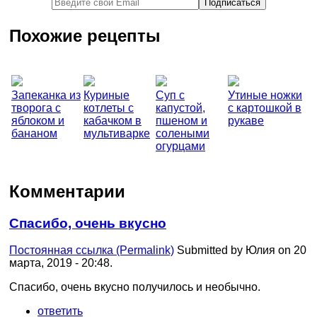
Похожие рецепты
Запеканка из
Куриные
Суп с
Утиные ножки
творога с
котлеты с
капустой,
с картошкой в
яблоком и
кабачком в
пшеном и
рукаве
бананом
мультиварке
солеными
огурцами
Комментарии
Спасибо, очень вкусно
Постоянная ссылка (Permalink)
Submitted by
Юлия
on 20
марта, 2019 - 20:48.
Спасибо, очень вкусно получилось и необычно.
ответить