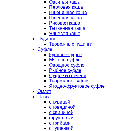
Овсяная каша
Перловая каша
Пшеничная каша
Пшенная каша
Рисовая каша
Тыквенная каша
Ячневая каша
Пудинги
Творожные пудинги
Суфле
Куриное суфле
Мясное суфле
Овощное суфле
Рыбное суфле
Суфле из печени
Творожное суфле
Ягодно-фруктовое суфле
Омлет
Плов
с курицей
с говядиной
с свининой
фруктовый
с грибами
с тушенкой