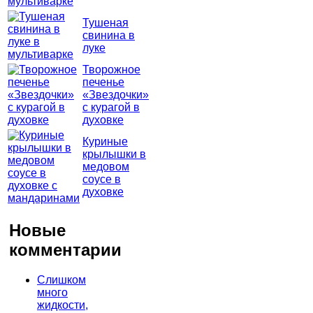
Тушеная
свинина в
луке
Творожное
печенье
«Звездочки»
с курагой в
духовке
Куриные
крылышки в
медовом
соусе в
духовке
Новые
комментарии
Слишком
много
жидкости,