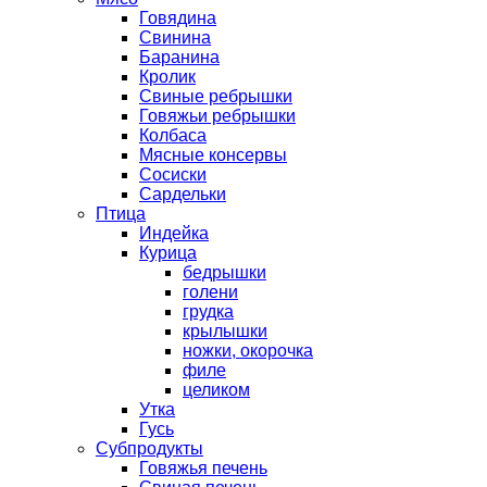
Говядина
Свинина
Баранина
Кролик
Свиные ребрышки
Говяжьи ребрышки
Колбаса
Мясные консервы
Сосиски
Сардельки
Птица
Индейка
Курица
бедрышки
голени
грудка
крылышки
ножки, окорочка
филе
целиком
Утка
Гусь
Субпродукты
Говяжья печень