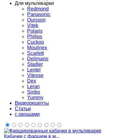
Для мультиварки
Redmond
Panasonic
Oursson
Vitek
Polaris
Philips
Cuckoo
Moulinex
Scarlett
Delimano
Stadler
Lentel
Vitesse
Dex
Leran
Sinbo
Yummy
Видеорецепты
Статьи
с овощами
Кабачки с фаршем в м...