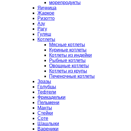
морепродукты
Яичница
Жаркое
Ризотто
Азу
Рагу
Гуляш
Котлеты
Мясные котлеты
Куриные котлеты
Котлеты из индейки
Рыбные котлеты
Овощные котлеты
Котлеты из крупы
Печеночные котлеты
Зразы
Голубцы
Тефтели
Фрикадельки
Пельмени
Манты
Стейки
Соте
Шашлыки
Вареники