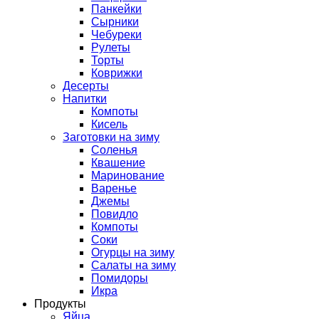
Панкейки
Сырники
Чебуреки
Рулеты
Торты
Коврижки
Десерты
Напитки
Компоты
Кисель
Заготовки на зиму
Соленья
Квашение
Маринование
Варенье
Джемы
Повидло
Компоты
Соки
Огурцы на зиму
Салаты на зиму
Помидоры
Икра
Продукты
Яйца