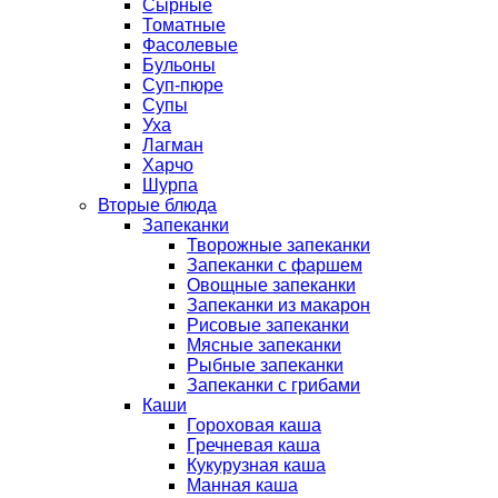
Сырные
Томатные
Фасолевые
Бульоны
Суп-пюре
Супы
Уха
Лагман
Харчо
Шурпа
Вторые блюда
Запеканки
Творожные запеканки
Запеканки с фаршем
Овощные запеканки
Запеканки из макарон
Рисовые запеканки
Мясные запеканки
Рыбные запеканки
Запеканки с грибами
Каши
Гороховая каша
Гречневая каша
Кукурузная каша
Манная каша