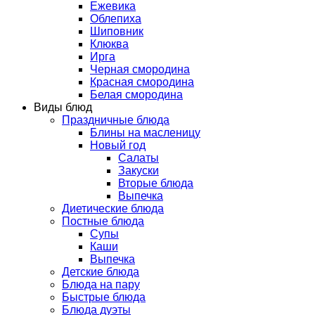
Ежевика
Облепиха
Шиповник
Клюква
Ирга
Черная смородина
Красная смородина
Белая смородина
Виды блюд
Праздничные блюда
Блины на масленицу
Новый год
Салаты
Закуски
Вторые блюда
Выпечка
Диетические блюда
Постные блюда
Супы
Каши
Выпечка
Детские блюда
Блюда на пару
Быстрые блюда
Блюда дуэты