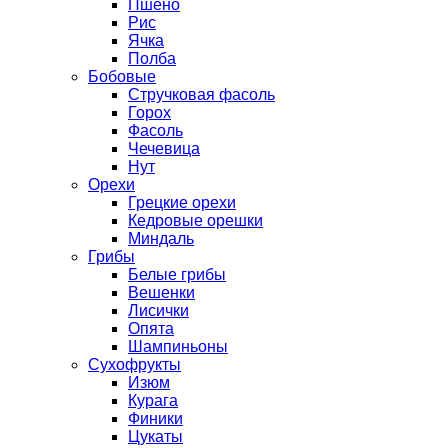
Пшено
Рис
Ячка
Полба
Бобовые
Стручковая фасоль
Горох
Фасоль
Чечевица
Нут
Орехи
Грецкие орехи
Кедровые орешки
Миндаль
Грибы
Белые грибы
Вешенки
Лисички
Опята
Шампиньоны
Сухофрукты
Изюм
Курага
Финики
Цукаты