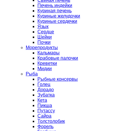
Свиная печень
Печень индейки
Куриная печень
Куриные желудочки
Куриные сердечки
Язык
Сердце
Шейки
Почки
Морепродукты
Кальмары
Крабовые палочки
Креветки
Мидии
Рыба
Рыбные консервы
Голец
Дорадо
Зубатка
Кета
Пикша
Путассу
Сайра
Толстолобик
Форель