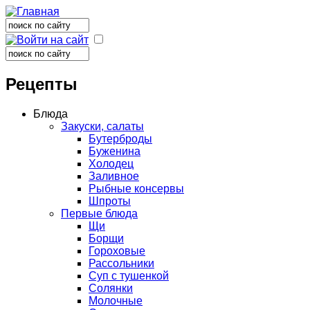
Поиск
Форма поиска
Поиск
Форма поиска
Рецепты
Блюда
Закуски, салаты
Бутерброды
Буженина
Холодец
Заливное
Рыбные консервы
Шпроты
Первые блюда
Щи
Борщи
Гороховые
Рассольники
Суп с тушенкой
Солянки
Молочные