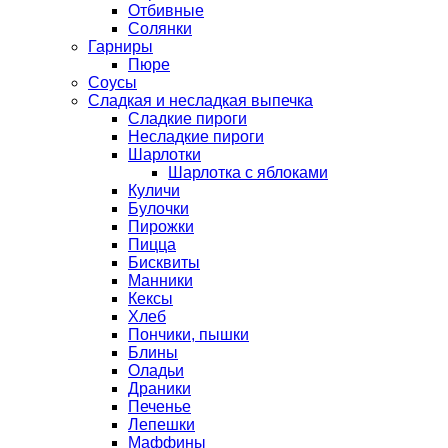
Отбивные
Солянки
Гарниры
Пюре
Соусы
Сладкая и несладкая выпечка
Сладкие пироги
Несладкие пироги
Шарлотки
Шарлотка с яблоками
Куличи
Булочки
Пирожки
Пицца
Бисквиты
Манники
Кексы
Хлеб
Пончики, пышки
Блины
Оладьи
Драники
Печенье
Лепешки
Маффины