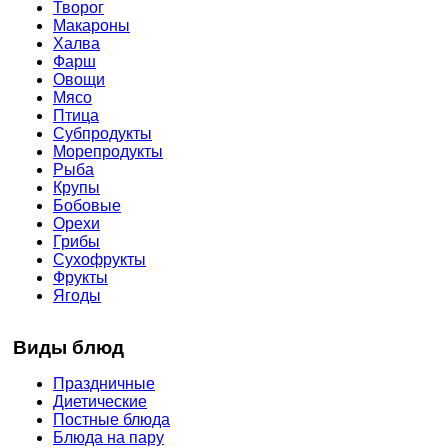
Творог
Макароны
Халва
Фарш
Овощи
Мясо
Птица
Субпродукты
Морепродукты
Рыба
Крупы
Бобовые
Орехи
Грибы
Сухофрукты
Фрукты
Ягоды
Виды блюд
Праздничные
Диетические
Постные блюда
Блюда на пару