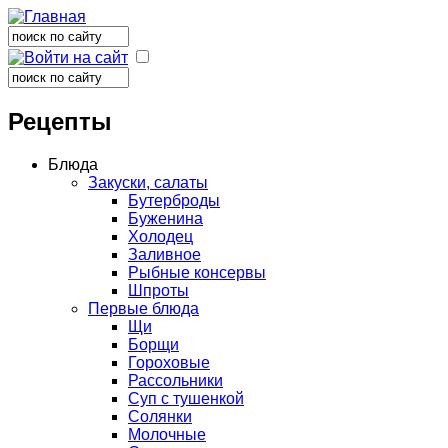
Поиск
Форма поиска
Поиск
Форма поиска
Рецепты
Блюда
Закуски, салаты
Бутерброды
Буженина
Холодец
Заливное
Рыбные консервы
Шпроты
Первые блюда
Щи
Борщи
Гороховые
Рассольники
Суп с тушенкой
Солянки
Молочные