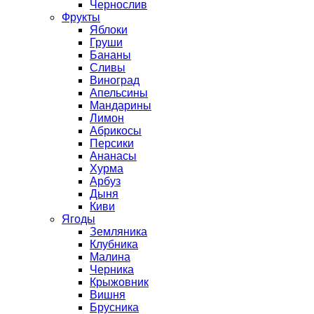
Чернослив
Фрукты
Яблоки
Груши
Бананы
Сливы
Виноград
Апельсины
Мандарины
Лимон
Абрикосы
Персики
Ананасы
Хурма
Арбуз
Дыня
Киви
Ягоды
Земляника
Клубника
Малина
Черника
Крыжовник
Вишня
Брусника