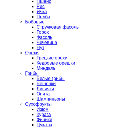
Пшено
Рис
Ячка
Полба
Бобовые
Стручковая фасоль
Горох
Фасоль
Чечевица
Нут
Орехи
Грецкие орехи
Кедровые орешки
Миндаль
Грибы
Белые грибы
Вешенки
Лисички
Опята
Шампиньоны
Сухофрукты
Изюм
Курага
Финики
Цукаты