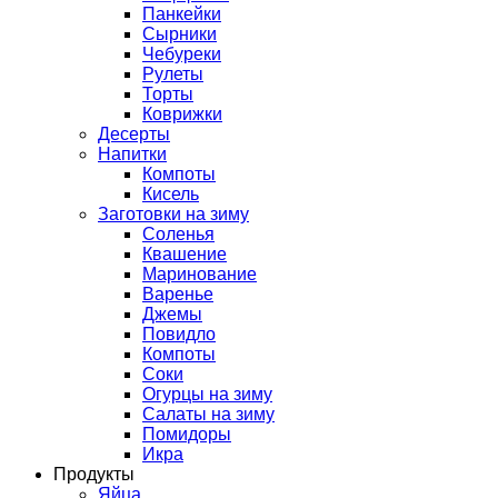
Панкейки
Сырники
Чебуреки
Рулеты
Торты
Коврижки
Десерты
Напитки
Компоты
Кисель
Заготовки на зиму
Соленья
Квашение
Маринование
Варенье
Джемы
Повидло
Компоты
Соки
Огурцы на зиму
Салаты на зиму
Помидоры
Икра
Продукты
Яйца