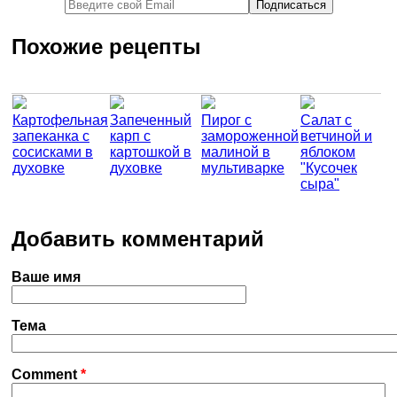
Похожие рецепты
Картофельная
Запеченный
Пирог с
Салат с
запеканка с
карп с
замороженной
ветчиной и
сосисками в
картошкой в
малиной в
яблоком
духовке
духовке
мультиварке
"Кусочек
сыра"
Добавить комментарий
Ваше имя
Тема
Comment
*