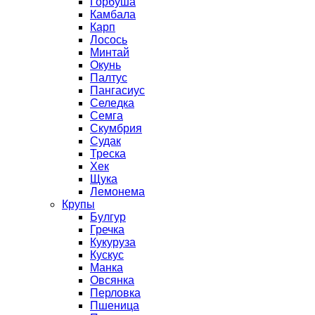
Горбуша
Камбала
Карп
Лосось
Минтай
Окунь
Палтус
Пангасиус
Селедка
Семга
Скумбрия
Судак
Треска
Хек
Щука
Лемонема
Крупы
Булгур
Гречка
Кукуруза
Кускус
Манка
Овсянка
Перловка
Пшеница