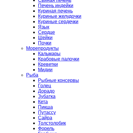
Свиная печень
Печень индейки
Куриная печень
Куриные желудочки
Куриные сердечки
Язык
Сердце
Шейки
Почки
Морепродукты
Кальмары
Крабовые палочки
Креветки
Мидии
Рыба
Рыбные консервы
Голец
Дорадо
Зубатка
Кета
Пикша
Путассу
Сайра
Толстолобик
Форель