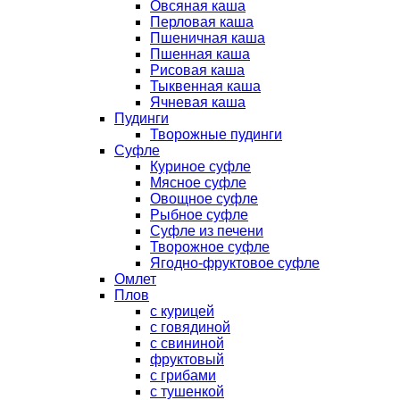
Овсяная каша
Перловая каша
Пшеничная каша
Пшенная каша
Рисовая каша
Тыквенная каша
Ячневая каша
Пудинги
Творожные пудинги
Суфле
Куриное суфле
Мясное суфле
Овощное суфле
Рыбное суфле
Суфле из печени
Творожное суфле
Ягодно-фруктовое суфле
Омлет
Плов
с курицей
с говядиной
с свининой
фруктовый
с грибами
с тушенкой