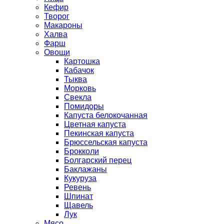
Кефир
Творог
Макароны
Халва
Фарш
Овощи
Картошка
Кабачок
Тыква
Морковь
Свекла
Помидоры
Капуста белокочанная
Цветная капуста
Пекинская капуста
Брюссельская капуста
Брокколи
Болгарский перец
Баклажаны
Кукуруза
Ревень
Шпинат
Щавель
Лук
Мясо