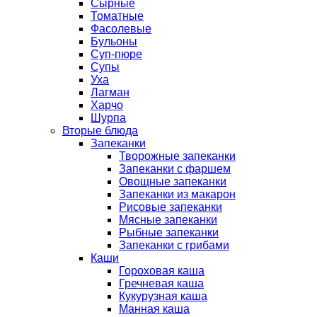
Сырные
Томатные
Фасолевые
Бульоны
Суп-пюре
Супы
Уха
Лагман
Харчо
Шурпа
Вторые блюда
Запеканки
Творожные запеканки
Запеканки с фаршем
Овощные запеканки
Запеканки из макарон
Рисовые запеканки
Мясные запеканки
Рыбные запеканки
Запеканки с грибами
Каши
Гороховая каша
Гречневая каша
Кукурузная каша
Манная каша