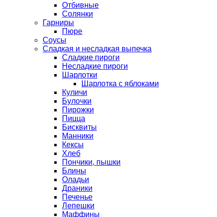
Отбивные
Солянки
Гарниры
Пюре
Соусы
Сладкая и несладкая выпечка
Сладкие пироги
Несладкие пироги
Шарлотки
Шарлотка с яблоками
Куличи
Булочки
Пирожки
Пицца
Бисквиты
Манники
Кексы
Хлеб
Пончики, пышки
Блины
Оладьи
Драники
Печенье
Лепешки
Маффины