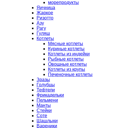
морепродукты
Яичница
Жаркое
Ризотто
Азу
Рагу
Гуляш
Котлеты
Мясные котлеты
Куриные котлеты
Котлеты из индейки
Рыбные котлеты
Овощные котлеты
Котлеты из крупы
Печеночные котлеты
Зразы
Голубцы
Тефтели
Фрикадельки
Пельмени
Манты
Стейки
Соте
Шашлыки
Вареники