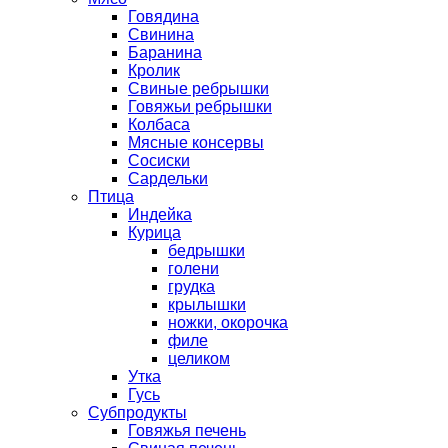
Говядина
Свинина
Баранина
Кролик
Свиные ребрышки
Говяжьи ребрышки
Колбаса
Мясные консервы
Сосиски
Сардельки
Птица
Индейка
Курица
бедрышки
голени
грудка
крылышки
ножки, окорочка
филе
целиком
Утка
Гусь
Субпродукты
Говяжья печень