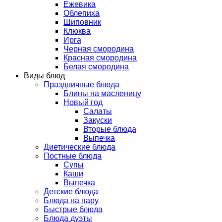
Ежевика
Облепиха
Шиповник
Клюква
Ирга
Черная смородина
Красная смородина
Белая смородина
Виды блюд
Праздничные блюда
Блины на масленицу
Новый год
Салаты
Закуски
Вторые блюда
Выпечка
Диетические блюда
Постные блюда
Супы
Каши
Выпечка
Детские блюда
Блюда на пару
Быстрые блюда
Блюда дуэты