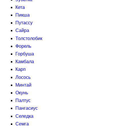
Кета
Пикша
Путассу
Сайра
Толстолобик
Форель
Горбуша
Камбала
Карп
Лосось
Минтай
Окунь
Палтус
Пангасиус
Селедка
Семга