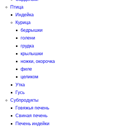
Птица
Индейка
Курица
бедрышки
голени
грудка
крылышки
ножки, окорочка
филе
целиком
Утка
Гусь
Субпродукты
Говяжья печень
Свиная печень
Печень индейки