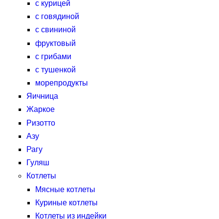
с курицей
с говядиной
с свининой
фруктовый
с грибами
с тушенкой
морепродукты
Яичница
Жаркое
Ризотто
Азу
Рагу
Гуляш
Котлеты
Мясные котлеты
Куриные котлеты
Котлеты из индейки