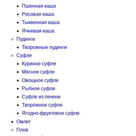
Пшенная каша
Рисовая каша
Тыквенная каша
Ячневая каша
Пудинги
Творожные пудинги
Суфле
Куриное суфле
Мясное суфле
Овощное суфле
Рыбное суфле
Суфле из печени
Творожное суфле
Ягодно-фруктовое суфле
Омлет
Плов