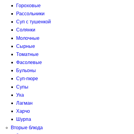
Гороховые
Рассольники
Суп с тушенкой
Солянки
Молочные
Сырные
Томатные
Фасолевые
Бульоны
Суп-пюре
Супы
Уха
Лагман
Харчо
Шурпа
Вторые блюда