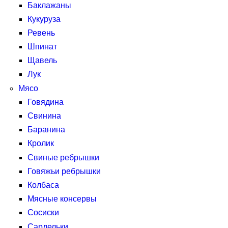
Баклажаны
Кукуруза
Ревень
Шпинат
Щавель
Лук
Мясо
Говядина
Свинина
Баранина
Кролик
Свиные ребрышки
Говяжьи ребрышки
Колбаса
Мясные консервы
Сосиски
Сардельки