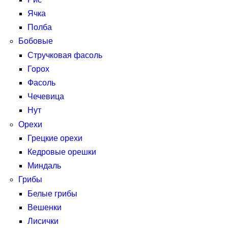
Ячка
Полба
Бобовые
Стручковая фасоль
Горох
Фасоль
Чечевица
Нут
Орехи
Грецкие орехи
Кедровые орешки
Миндаль
Грибы
Белые грибы
Вешенки
Лисички