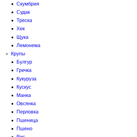
Скумбрия
Судак
Треска
Хек
Щука
Лемонема
Крупы
Булгур
Гречка
Кукуруза
Кускус
Манка
Овсянка
Перловка
Пшеница
Пшено
Рис