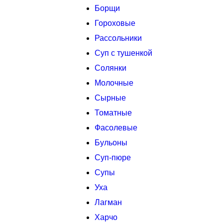
Борщи
Гороховые
Рассольники
Суп с тушенкой
Солянки
Молочные
Сырные
Томатные
Фасолевые
Бульоны
Суп-пюре
Супы
Уха
Лагман
Харчо