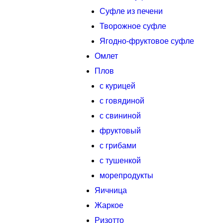
Суфле из печени
Творожное суфле
Ягодно-фруктовое суфле
Омлет
Плов
с курицей
с говядиной
с свининой
фруктовый
с грибами
с тушенкой
морепродукты
Яичница
Жаркое
Ризотто