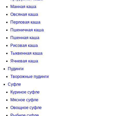
Манная каша
Овсяная каша
Перловая каша
Пшеничная каша
Пшенная каша
Рисовая каша
Тыквенная каша
Ячневая каша
Пудинги
Творожные пудинги
Суфле
Куриное суфле
Мясное суфле
Овощное суфле
Рыбное суфле