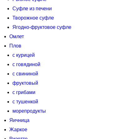
Суфле из печени
Творожное суфле
Ягодно-фруктовое суфле
Омлет
Плов
с курицей
с говядиной
с свининой
фруктовый
с грибами
с тушенкой
морепродукты
Яичница
Жаркое
Ризотто