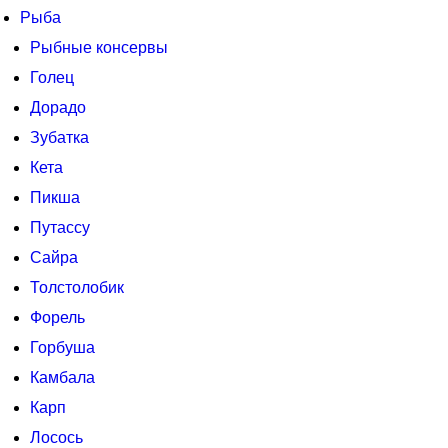
Рыба
Рыбные консервы
Голец
Дорадо
Зубатка
Кета
Пикша
Путассу
Сайра
Толстолобик
Форель
Горбуша
Камбала
Карп
Лосось