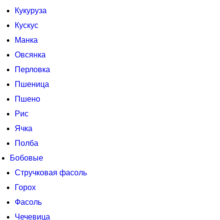
Кукуруза
Кускус
Манка
Овсянка
Перловка
Пшеница
Пшено
Рис
Ячка
Полба
Бобовые
Стручковая фасоль
Горох
Фасоль
Чечевица