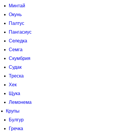
Минтай
Окунь
Палтус
Пангасиус
Селедка
Семга
Скумбрия
Судак
Треска
Хек
Щука
Лемонема
Крупы
Булгур
Гречка