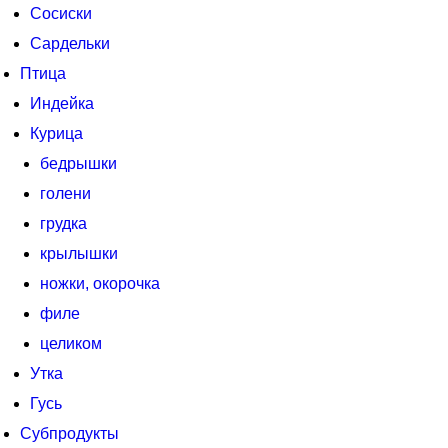
Сосиски
Сардельки
Птица
Индейка
Курица
бедрышки
голени
грудка
крылышки
ножки, окорочка
филе
целиком
Утка
Гусь
Субпродукты