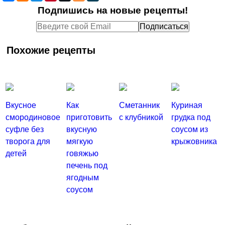
Подпишись на новые рецепты!
Похожие рецепты
Вкусное
Как
Сметанник
Куриная
смородиновое
приготовить
с клубникой
грудка под
суфле без
вкусную
соусом из
творога для
мягкую
крыжовника
детей
говяжью
печень под
ягодным
соусом