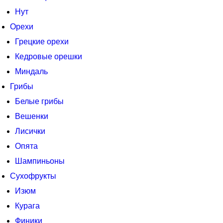
Нут
Орехи
Грецкие орехи
Кедровые орешки
Миндаль
Грибы
Белые грибы
Вешенки
Лисички
Опята
Шампиньоны
Сухофрукты
Изюм
Курага
Финики