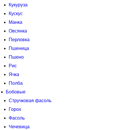
Кукуруза
Кускус
Манка
Овсянка
Перловка
Пшеница
Пшено
Рис
Ячка
Полба
Бобовые
Стручковая фасоль
Горох
Фасоль
Чечевица