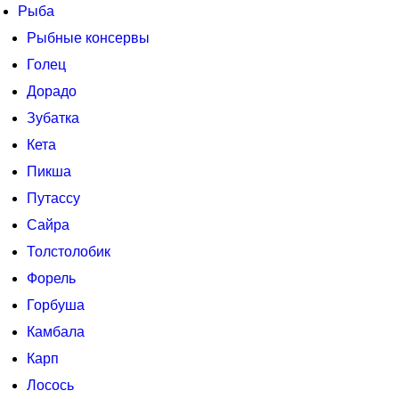
Рыба
Рыбные консервы
Голец
Дорадо
Зубатка
Кета
Пикша
Путассу
Сайра
Толстолобик
Форель
Горбуша
Камбала
Карп
Лосось