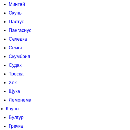
Минтай
Окунь
Палтус
Пангасиус
Селедка
Семга
Скумбрия
Судак
Треска
Хек
Щука
Лемонема
Крупы
Булгур
Гречка