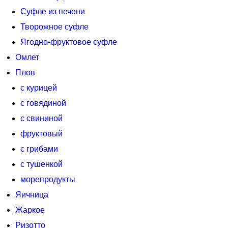
Суфле из печени
Творожное суфле
Ягодно-фруктовое суфле
Омлет
Плов
с курицей
с говядиной
с свининой
фруктовый
с грибами
с тушенкой
морепродукты
Яичница
Жаркое
Ризотто