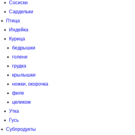
Сосиски
Сардельки
Птица
Индейка
Курица
бедрышки
голени
грудка
крылышки
ножки, окорочка
филе
целиком
Утка
Гусь
Субпродукты