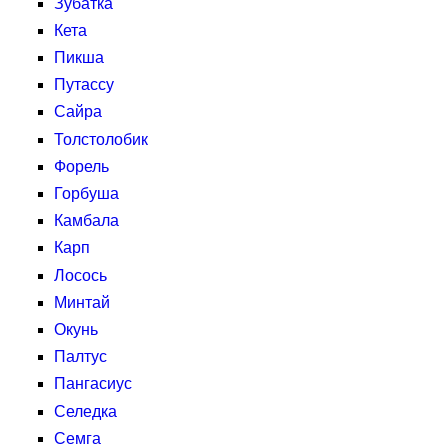
Зубатка
Кета
Пикша
Путассу
Сайра
Толстолобик
Форель
Горбуша
Камбала
Карп
Лосось
Минтай
Окунь
Палтус
Пангасиус
Селедка
Семга