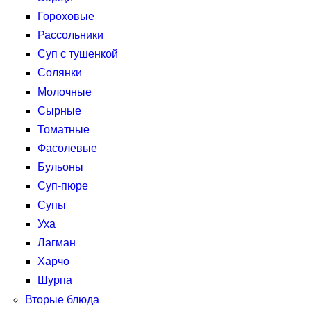
Гороховые
Рассольники
Суп с тушенкой
Солянки
Молочные
Сырные
Томатные
Фасолевые
Бульоны
Суп-пюре
Супы
Уха
Лагман
Харчо
Шурпа
Вторые блюда