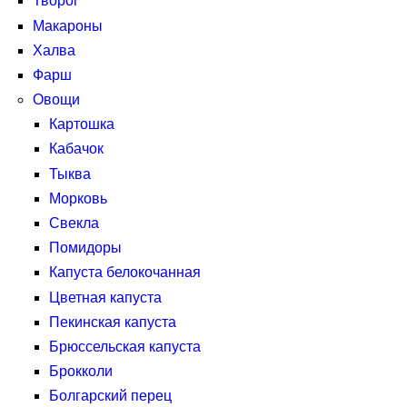
Творог
Макароны
Халва
Фарш
Овощи
Картошка
Кабачок
Тыква
Морковь
Свекла
Помидоры
Капуста белокочанная
Цветная капуста
Пекинская капуста
Брюссельская капуста
Брокколи
Болгарский перец