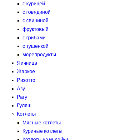
с курицей
с говядиной
с свининой
фруктовый
с грибами
с тушенкой
морепродукты
Яичница
Жаркое
Ризотто
Азу
Рагу
Гуляш
Котлеты
Мясные котлеты
Куриные котлеты
Котлеты из индейки