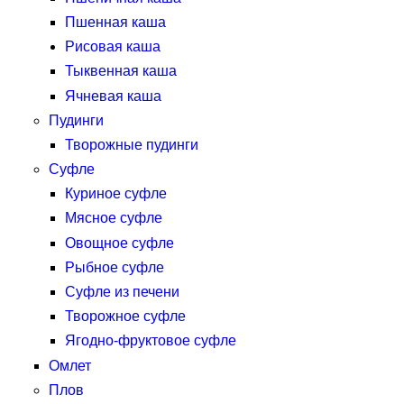
Пшенная каша
Рисовая каша
Тыквенная каша
Ячневая каша
Пудинги
Творожные пудинги
Суфле
Куриное суфле
Мясное суфле
Овощное суфле
Рыбное суфле
Суфле из печени
Творожное суфле
Ягодно-фруктовое суфле
Омлет
Плов