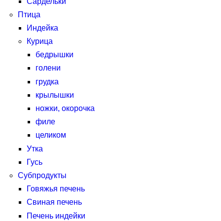
Сардельки
Птица
Индейка
Курица
бедрышки
голени
грудка
крылышки
ножки, окорочка
филе
целиком
Утка
Гусь
Субпродукты
Говяжья печень
Свиная печень
Печень индейки