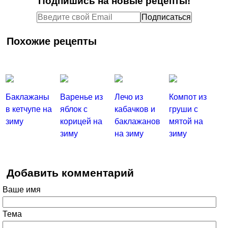
Подпишись на новые рецепты!
Похожие рецепты
Баклажаны
Варенье из
Лечо из
Компот из
в кетчупе на
яблок с
кабачков и
груши с
зиму
корицей на
баклажанов
мятой на
зиму
на зиму
зиму
Добавить комментарий
Ваше имя
Тема