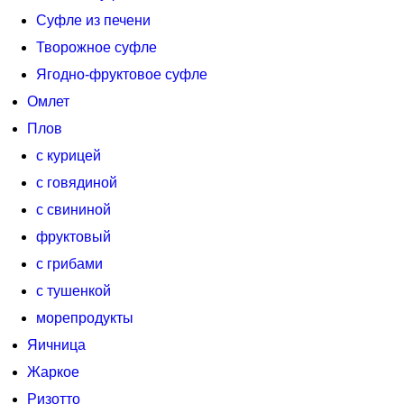
Суфле из печени
Творожное суфле
Ягодно-фруктовое суфле
Омлет
Плов
с курицей
с говядиной
с свининой
фруктовый
с грибами
с тушенкой
морепродукты
Яичница
Жаркое
Ризотто