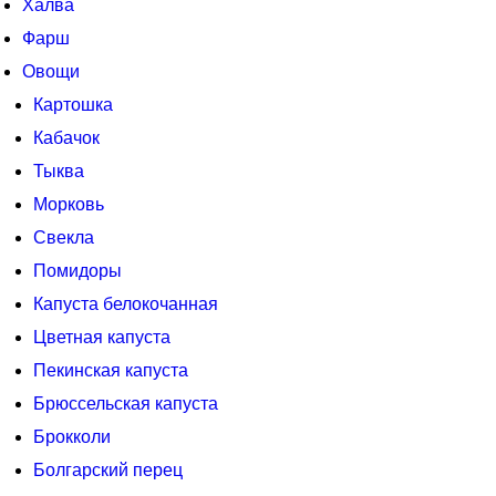
Халва
Фарш
Овощи
Картошка
Кабачок
Тыква
Морковь
Свекла
Помидоры
Капуста белокочанная
Цветная капуста
Пекинская капуста
Брюссельская капуста
Брокколи
Болгарский перец