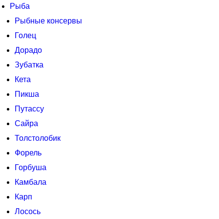
Рыба
Рыбные консервы
Голец
Дорадо
Зубатка
Кета
Пикша
Путассу
Сайра
Толстолобик
Форель
Горбуша
Камбала
Карп
Лосось