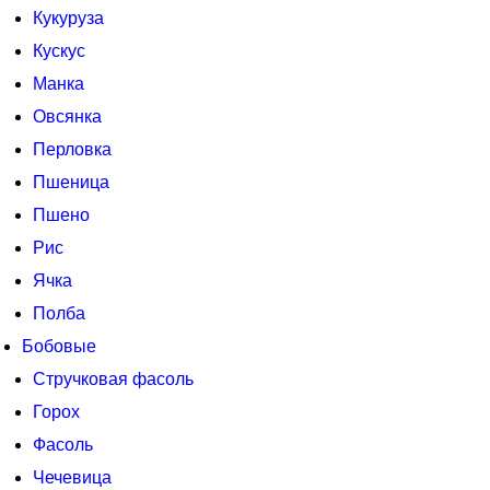
Кукуруза
Кускус
Манка
Овсянка
Перловка
Пшеница
Пшено
Рис
Ячка
Полба
Бобовые
Стручковая фасоль
Горох
Фасоль
Чечевица