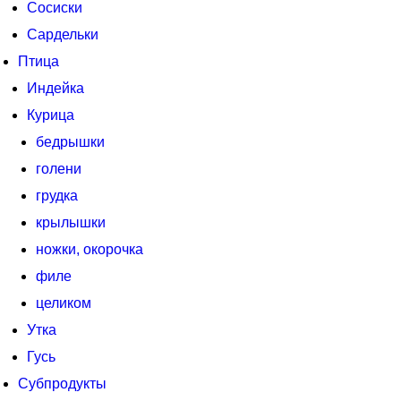
Сосиски
Сардельки
Птица
Индейка
Курица
бедрышки
голени
грудка
крылышки
ножки, окорочка
филе
целиком
Утка
Гусь
Субпродукты