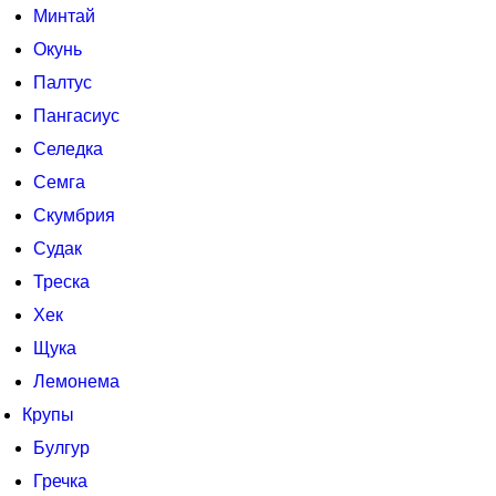
Минтай
Окунь
Палтус
Пангасиус
Селедка
Семга
Скумбрия
Судак
Треска
Хек
Щука
Лемонема
Крупы
Булгур
Гречка