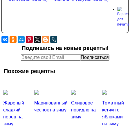
Подпишись на новые рецепты!
Похожие рецепты
Жареный
Маринованный
Сливовое
Томатный
сладкий
чеснок на зиму
повидло на
кетчуп с
перец на
зиму
яблоками
зиму
на зиму