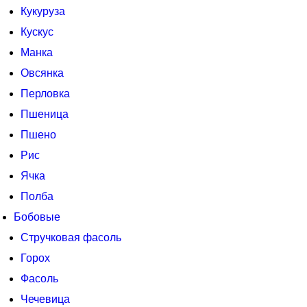
Кукуруза
Кускус
Манка
Овсянка
Перловка
Пшеница
Пшено
Рис
Ячка
Полба
Бобовые
Стручковая фасоль
Горох
Фасоль
Чечевица