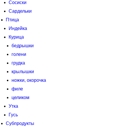
Сосиски
Сардельки
Птица
Индейка
Курица
бедрышки
голени
грудка
крылышки
ножки, окорочка
филе
целиком
Утка
Гусь
Субпродукты