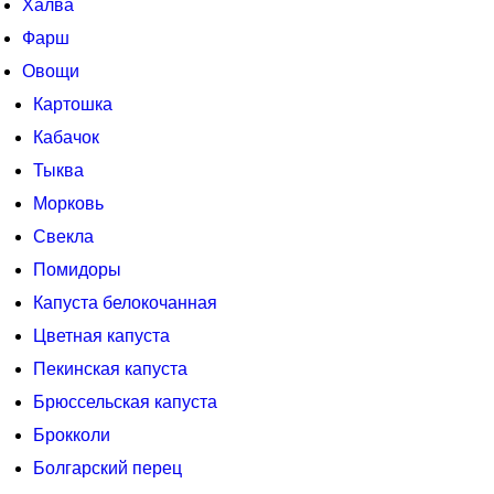
Халва
Фарш
Овощи
Картошка
Кабачок
Тыква
Морковь
Свекла
Помидоры
Капуста белокочанная
Цветная капуста
Пекинская капуста
Брюссельская капуста
Брокколи
Болгарский перец