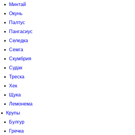
Минтай
Окунь
Палтус
Пангасиус
Селедка
Семга
Скумбрия
Судак
Треска
Хек
Щука
Лемонема
Крупы
Булгур
Гречка