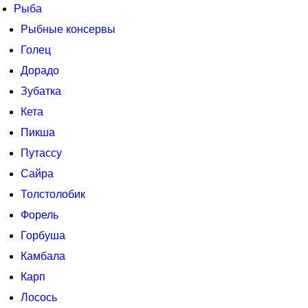
Рыба
Рыбные консервы
Голец
Дорадо
Зубатка
Кета
Пикша
Путассу
Сайра
Толстолобик
Форель
Горбуша
Камбала
Карп
Лосось