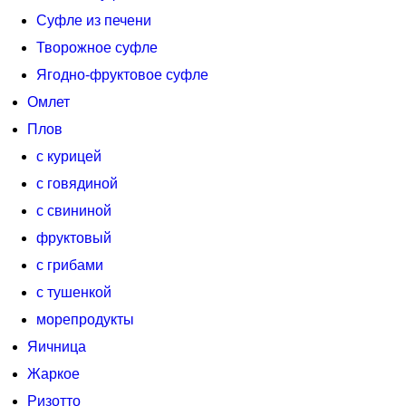
Суфле из печени
Творожное суфле
Ягодно-фруктовое суфле
Омлет
Плов
с курицей
с говядиной
с свининой
фруктовый
с грибами
с тушенкой
морепродукты
Яичница
Жаркое
Ризотто