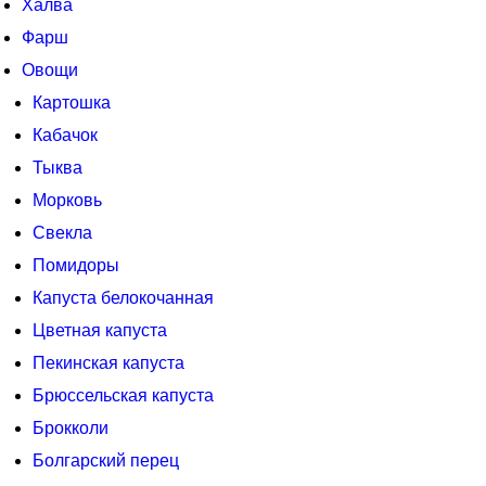
Халва
Фарш
Овощи
Картошка
Кабачок
Тыква
Морковь
Свекла
Помидоры
Капуста белокочанная
Цветная капуста
Пекинская капуста
Брюссельская капуста
Брокколи
Болгарский перец