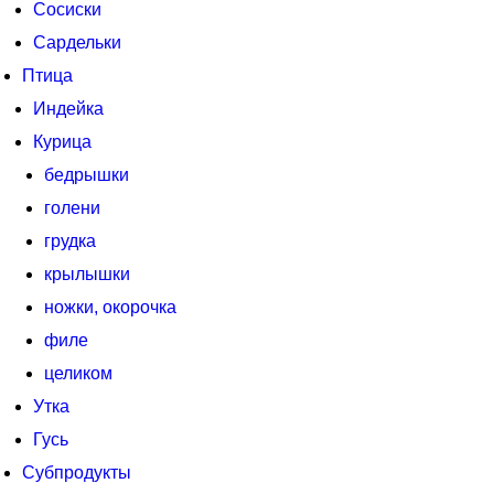
Сосиски
Сардельки
Птица
Индейка
Курица
бедрышки
голени
грудка
крылышки
ножки, окорочка
филе
целиком
Утка
Гусь
Субпродукты