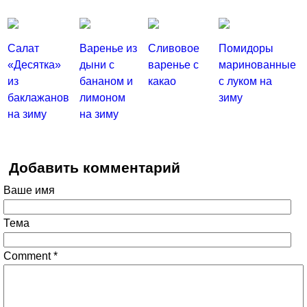
Салат
Варенье из
Сливовое
Помидоры
«Десятка»
дыни с
варенье с
маринованные
из
бананом и
какао
с луком на
баклажанов
лимоном
зиму
на зиму
на зиму
Добавить комментарий
Ваше имя
Тема
Comment
*