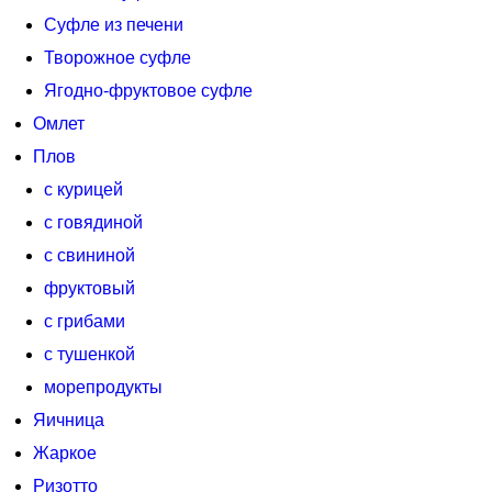
Суфле из печени
Творожное суфле
Ягодно-фруктовое суфле
Омлет
Плов
с курицей
с говядиной
с свининой
фруктовый
с грибами
с тушенкой
морепродукты
Яичница
Жаркое
Ризотто