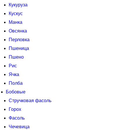
Кукуруза
Кускус
Манка
Овсянка
Перловка
Пшеница
Пшено
Рис
Ячка
Полба
Бобовые
Стручковая фасоль
Горох
Фасоль
Чечевица