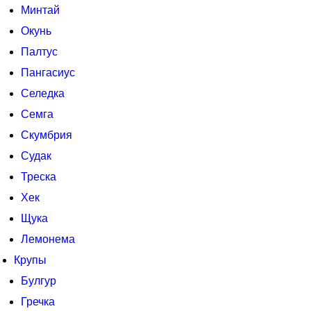
Минтай
Окунь
Палтус
Пангасиус
Селедка
Семга
Скумбрия
Судак
Треска
Хек
Щука
Лемонема
Крупы
Булгур
Гречка