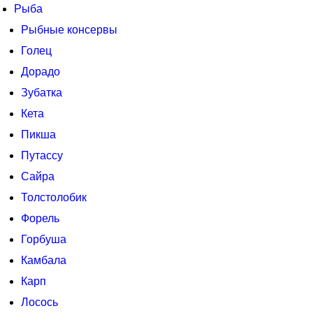
Рыба
Рыбные консервы
Голец
Дорадо
Зубатка
Кета
Пикша
Путассу
Сайра
Толстолобик
Форель
Горбуша
Камбала
Карп
Лосось