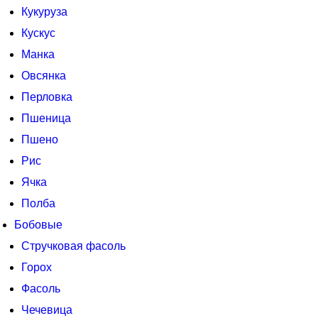
Кукуруза
Кускус
Манка
Овсянка
Перловка
Пшеница
Пшено
Рис
Ячка
Полба
Бобовые
Стручковая фасоль
Горох
Фасоль
Чечевица