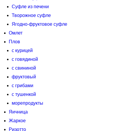
Суфле из печени
Творожное суфле
Ягодно-фруктовое суфле
Омлет
Плов
с курицей
с говядиной
с свининой
фруктовый
с грибами
с тушенкой
морепродукты
Яичница
Жаркое
Ризотто