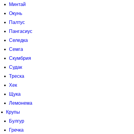
Минтай
Окунь
Палтус
Пангасиус
Селедка
Семга
Скумбрия
Судак
Треска
Хек
Щука
Лемонема
Крупы
Булгур
Гречка