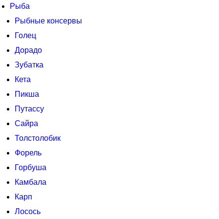
Рыба
Рыбные консервы
Голец
Дорадо
Зубатка
Кета
Пикша
Путассу
Сайра
Толстолобик
Форель
Горбуша
Камбала
Карп
Лосось