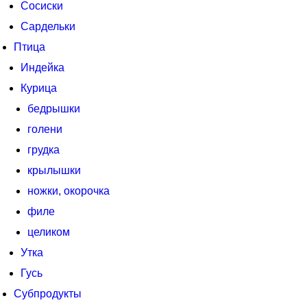
Сосиски
Сардельки
Птица
Индейка
Курица
бедрышки
голени
грудка
крылышки
ножки, окорочка
филе
целиком
Утка
Гусь
Субпродукты