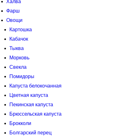
Халва
Фарш
Овощи
Картошка
Кабачок
Тыква
Морковь
Свекла
Помидоры
Капуста белокочанная
Цветная капуста
Пекинская капуста
Брюссельская капуста
Брокколи
Болгарский перец