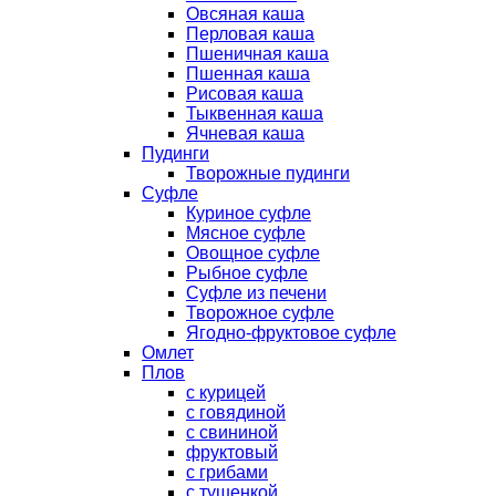
Овсяная каша
Перловая каша
Пшеничная каша
Пшенная каша
Рисовая каша
Тыквенная каша
Ячневая каша
Пудинги
Творожные пудинги
Суфле
Куриное суфле
Мясное суфле
Овощное суфле
Рыбное суфле
Суфле из печени
Творожное суфле
Ягодно-фруктовое суфле
Омлет
Плов
с курицей
с говядиной
с свининой
фруктовый
с грибами
с тушенкой