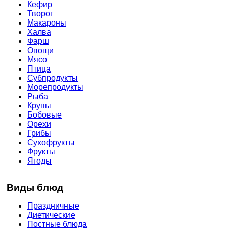
Кефир
Творог
Макароны
Халва
Фарш
Овощи
Мясо
Птица
Субпродукты
Морепродукты
Рыба
Крупы
Бобовые
Орехи
Грибы
Сухофрукты
Фрукты
Ягоды
Виды блюд
Праздничные
Диетические
Постные блюда