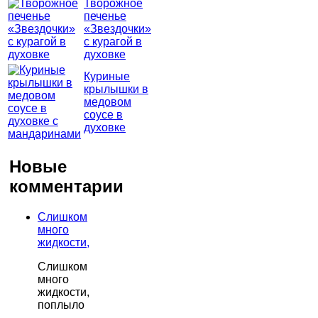
Творожное
печенье
«Звездочки»
с курагой в
духовке
Куриные
крылышки в
медовом
соусе в
духовке
Новые
комментарии
Слишком
много
жидкости,
Слишком
много
жидкости,
поплыло