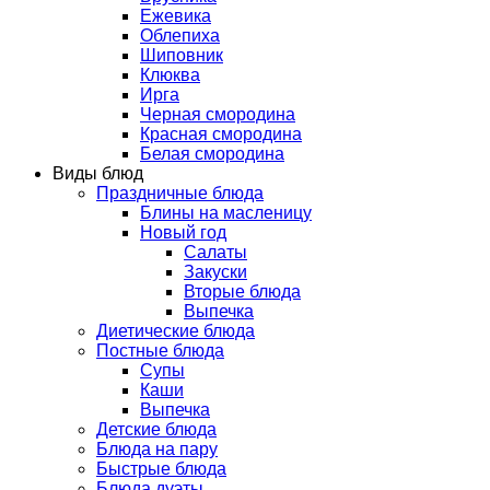
Ежевика
Облепиха
Шиповник
Клюква
Ирга
Черная смородина
Красная смородина
Белая смородина
Виды блюд
Праздничные блюда
Блины на масленицу
Новый год
Салаты
Закуски
Вторые блюда
Выпечка
Диетические блюда
Постные блюда
Супы
Каши
Выпечка
Детские блюда
Блюда на пару
Быстрые блюда
Блюда дуэты