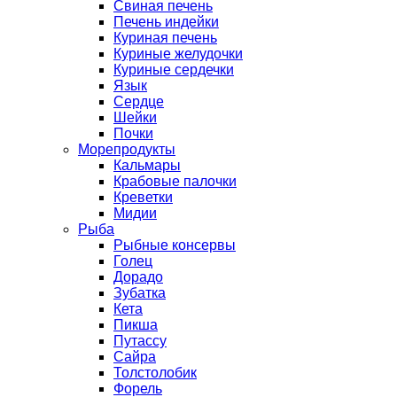
Свиная печень
Печень индейки
Куриная печень
Куриные желудочки
Куриные сердечки
Язык
Сердце
Шейки
Почки
Морепродукты
Кальмары
Крабовые палочки
Креветки
Мидии
Рыба
Рыбные консервы
Голец
Дорадо
Зубатка
Кета
Пикша
Путассу
Сайра
Толстолобик
Форель