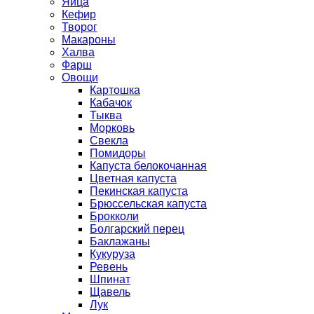
Яйца
Кефир
Творог
Макароны
Халва
Фарш
Овощи
Картошка
Кабачок
Тыква
Морковь
Свекла
Помидоры
Капуста белокочанная
Цветная капуста
Пекинская капуста
Брюссельская капуста
Брокколи
Болгарский перец
Баклажаны
Кукуруза
Ревень
Шпинат
Щавель
Лук