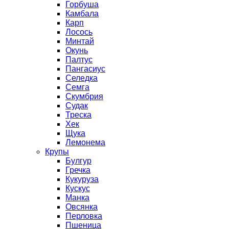
Горбуша
Камбала
Карп
Лосось
Минтай
Окунь
Палтус
Пангасиус
Селедка
Семга
Скумбрия
Судак
Треска
Хек
Щука
Лемонема
Крупы
Булгур
Гречка
Кукуруза
Кускус
Манка
Овсянка
Перловка
Пшеница