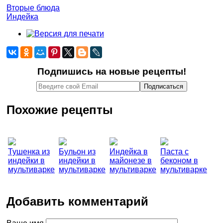
Вторые блюда
Индейка
Подпишись на новые рецепты!
Похожие рецепты
Тушенка из
Бульон из
Индейка в
Паста с
индейки в
индейки в
майонезе в
беконом в
мультиварке
мультиварке
мультиварке
мультиварке
Добавить комментарий