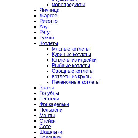
морепродукты
Яичница
Жаркое
Ризотто
Азу
Рагу
Гуляш
Котлеты
Мясные котлеты
Куриные котлеты
Котлеты из индейки
Рыбные котлеты
Овощные котлеты
Котлеты из крупы
Печеночные котлеты
Зразы
Голубцы
Тефтели
Фрикадельки
Пельмени
Манты
Стейки
Соте
Шашлыки
Вареники