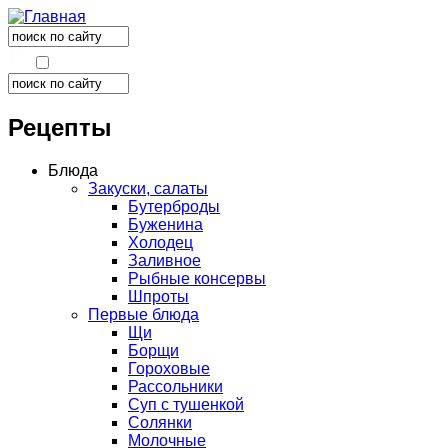
Поиск
Форма поиска
Поиск
Форма поиска
Рецепты
Блюда
Закуски, салаты
Бутерброды
Буженина
Холодец
Заливное
Рыбные консервы
Шпроты
Первые блюда
Щи
Борщи
Гороховые
Рассольники
Суп с тушенкой
Солянки
Молочные