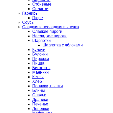
Отбивные
Солянки
Гарниры
Пюре
Соусы
Сладкая и несладкая выпечка
Сладкие пироги
Несладкие пироги
Шарлотки
Шарлотка с яблоками
Куличи
Булочки
Пирожки
Пицца
Бисквиты
Манники
Кексы
Хлеб
Пончики, пышки
Блины
Оладьи
Драники
Печенье
Лепешки