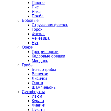
Пшено
Рис
Ячка
Полба
Бобовые
Стручковая фасоль
Горох
Фасоль
Чечевица
Нут
Орехи
Грецкие орехи
Кедровые орешки
Миндаль
Грибы
Белые грибы
Вешенки
Лисички
Опята
Шампиньоны
Сухофрукты
Изюм
Курага
Финики
Цукаты