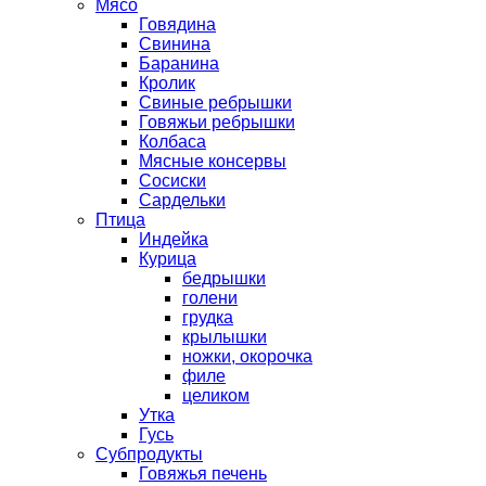
Мясо
Говядина
Свинина
Баранина
Кролик
Свиные ребрышки
Говяжьи ребрышки
Колбаса
Мясные консервы
Сосиски
Сардельки
Птица
Индейка
Курица
бедрышки
голени
грудка
крылышки
ножки, окорочка
филе
целиком
Утка
Гусь
Субпродукты
Говяжья печень