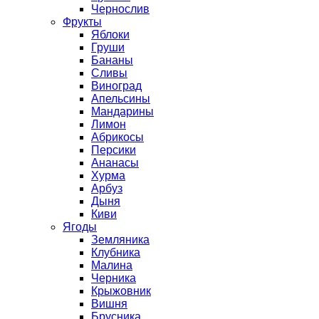
Чернослив
Фрукты
Яблоки
Груши
Бананы
Сливы
Виноград
Апельсины
Мандарины
Лимон
Абрикосы
Персики
Ананасы
Хурма
Арбуз
Дыня
Киви
Ягоды
Земляника
Клубника
Малина
Черника
Крыжовник
Вишня
Брусника