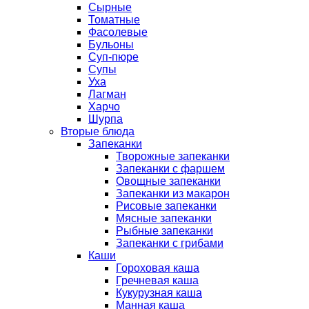
Сырные
Томатные
Фасолевые
Бульоны
Суп-пюре
Супы
Уха
Лагман
Харчо
Шурпа
Вторые блюда
Запеканки
Творожные запеканки
Запеканки с фаршем
Овощные запеканки
Запеканки из макарон
Рисовые запеканки
Мясные запеканки
Рыбные запеканки
Запеканки с грибами
Каши
Гороховая каша
Гречневая каша
Кукурузная каша
Манная каша