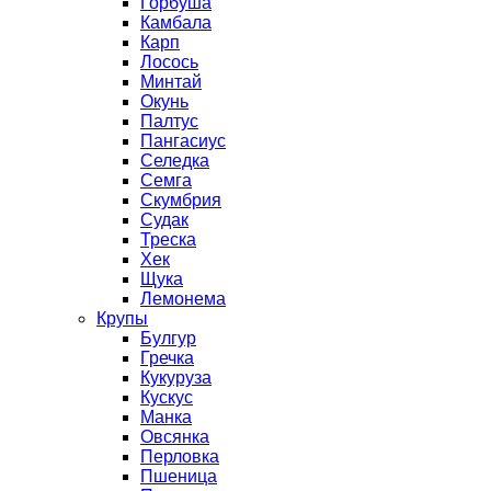
Горбуша
Камбала
Карп
Лосось
Минтай
Окунь
Палтус
Пангасиус
Селедка
Семга
Скумбрия
Судак
Треска
Хек
Щука
Лемонема
Крупы
Булгур
Гречка
Кукуруза
Кускус
Манка
Овсянка
Перловка
Пшеница