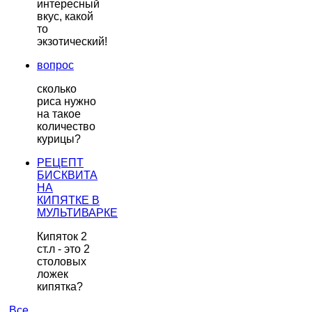
интересный
вкус, какой
то
экзотический!
вопрос
сколько
риса нужно
на такое
количество
курицы?
РЕЦЕПТ
БИСКВИТА
НА
КИПЯТКЕ В
МУЛЬТИВАРКЕ
Кипяток 2
ст.л - это 2
столовых
ложек
кипятка?
Все