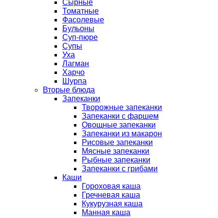
Сырные
Томатные
Фасолевые
Бульоны
Суп-пюре
Супы
Уха
Лагман
Харчо
Шурпа
Вторые блюда
Запеканки
Творожные запеканки
Запеканки с фаршем
Овощные запеканки
Запеканки из макарон
Рисовые запеканки
Мясные запеканки
Рыбные запеканки
Запеканки с грибами
Каши
Гороховая каша
Гречневая каша
Кукурузная каша
Манная каша