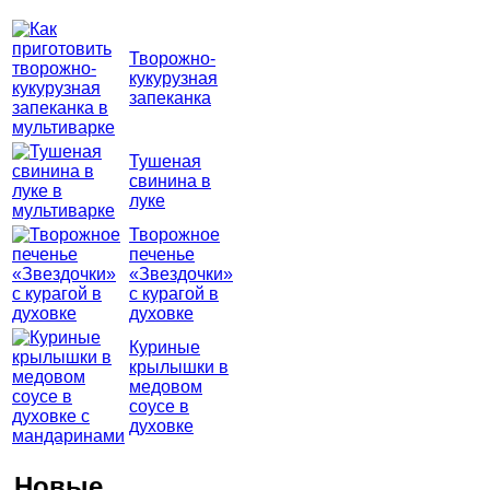
Творожно-
кукурузная
запеканка
Тушеная
свинина в
луке
Творожное
печенье
«Звездочки»
с курагой в
духовке
Куриные
крылышки в
медовом
соусе в
духовке
Новые