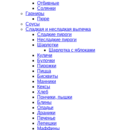
Отбивные
Солянки
Гарниры
Пюре
Соусы
Сладкая и несладкая выпечка
Сладкие пироги
Несладкие пироги
Шарлотки
Шарлотка с яблоками
Куличи
Булочки
Пирожки
Пицца
Бисквиты
Манники
Кексы
Хлеб
Пончики, пышки
Блины
Оладьи
Драники
Печенье
Лепешки
Маффины