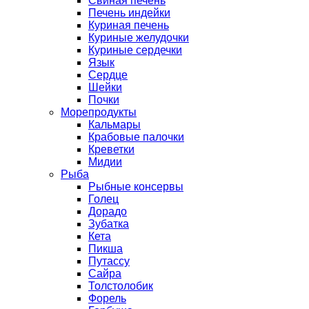
Свиная печень
Печень индейки
Куриная печень
Куриные желудочки
Куриные сердечки
Язык
Сердце
Шейки
Почки
Морепродукты
Кальмары
Крабовые палочки
Креветки
Мидии
Рыба
Рыбные консервы
Голец
Дорадо
Зубатка
Кета
Пикша
Путассу
Сайра
Толстолобик
Форель