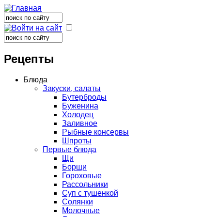
Поиск
Форма поиска
Поиск
Форма поиска
Рецепты
Блюда
Закуски, салаты
Бутерброды
Буженина
Холодец
Заливное
Рыбные консервы
Шпроты
Первые блюда
Щи
Борщи
Гороховые
Рассольники
Суп с тушенкой
Солянки
Молочные