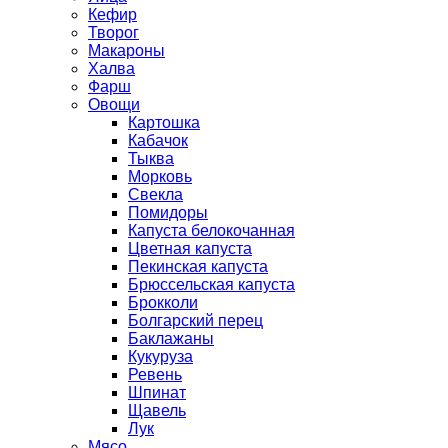
Кефир
Творог
Макароны
Халва
Фарш
Овощи
Картошка
Кабачок
Тыква
Морковь
Свекла
Помидоры
Капуста белокочанная
Цветная капуста
Пекинская капуста
Брюссельская капуста
Брокколи
Болгарский перец
Баклажаны
Кукуруза
Ревень
Шпинат
Щавель
Лук
Мясо