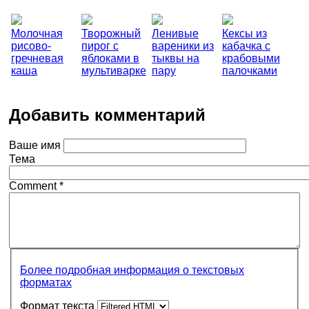
Молочная
Творожный
Ленивые
Кексы из
рисово-
пирог с
вареники из
кабачка с
гречневая
яблоками в
тыквы на
крабовыми
каша
мультиварке
пару
палочками
Добавить комментарий
Ваше имя
Тема
Comment
*
Более подробная информация о текстовых
форматах
Формат текста