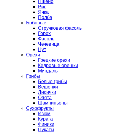
Пшено
Рис
Ячка
Полба
Бобовые
Стручковая фасоль
Горох
Фасоль
Чечевица
Нут
Орехи
Грецкие орехи
Кедровые орешки
Миндаль
Грибы
Белые грибы
Вешенки
Лисички
Опята
Шампиньоны
Сухофрукты
Изюм
Курага
Финики
Цукаты