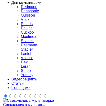
Для мультиварки
Redmond
Panasonic
Oursson
Vitek
Polaris
Philips
Cuckoo
Moulinex
Scarlett
Delimano
Stadler
Lentel
Vitesse
Dex
Leran
Sinbo
Yummy
Видеорецепты
Статьи
с овощами
Свекольник в мультив...