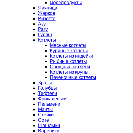
морепродукты
Яичница
Жаркое
Ризотто
Азу
Рагу
Гуляш
Котлеты
Мясные котлеты
Куриные котлеты
Котлеты из индейки
Рыбные котлеты
Овощные котлеты
Котлеты из крупы
Печеночные котлеты
Зразы
Голубцы
Тефтели
Фрикадельки
Пельмени
Манты
Стейки
Соте
Шашлыки
Вареники