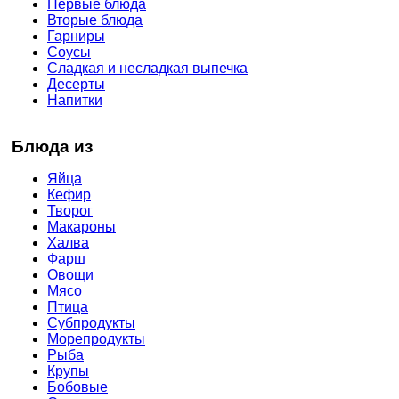
Первые блюда
Вторые блюда
Гарниры
Соусы
Сладкая и несладкая выпечка
Десерты
Напитки
Блюда из
Яйца
Кефир
Творог
Макароны
Халва
Фарш
Овощи
Мясо
Птица
Субпродукты
Морепродукты
Рыба
Крупы
Бобовые