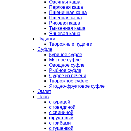
Овсяная каша
Перловая каша
Пшеничная каша
Пшенная каша
Рисовая каша
Тыквенная каша
Ячневая каша
Пудинги
Творожные пудинги
Суфле
Куриное суфле
Мясное суфле
Овощное суфле
Рыбное суфле
Суфле из печени
Творожное суфле
Ягодно-фруктовое суфле
Омлет
Плов
с курицей
с говядиной
с свининой
фруктовый
с грибами
с тушенкой