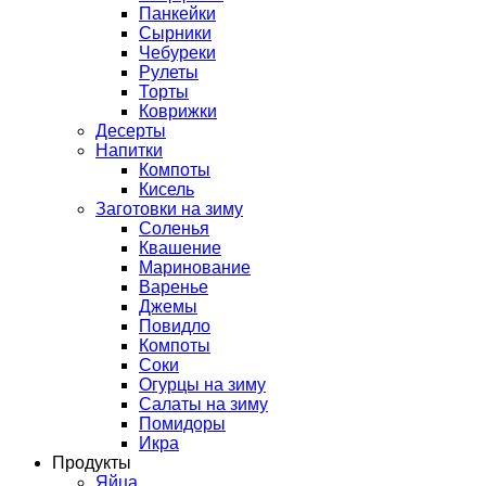
Панкейки
Сырники
Чебуреки
Рулеты
Торты
Коврижки
Десерты
Напитки
Компоты
Кисель
Заготовки на зиму
Соленья
Квашение
Маринование
Варенье
Джемы
Повидло
Компоты
Соки
Огурцы на зиму
Салаты на зиму
Помидоры
Икра
Продукты
Яйца