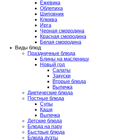
Ежевика
Облепиха
Шиповник
Клюква
Ирга
Черная смородина
Красная смородина
Белая смородина
Виды блюд
Праздничные блюда
Блины на масленицу
Новый год
Салаты
Закуски
Вторые блюда
Выпечка
Диетические блюда
Постные блюда
Супы
Каши
Выпечка
Детские блюда
Блюда на пару
Быстрые блюда
Блюда дуэты