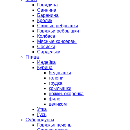
Говядина
Свинина
Баранина
Кролик
Свиные ребрышки
Говяжьи ребрышки
Колбаса
Мясные консервы
Сосиски
Сардельки
Птица
Индейка
Курица
бедрышки
голени
грудка
крылышки
ножки, окорочка
филе
целиком
Утка
Гусь
Субпродукты
Говяжья печень