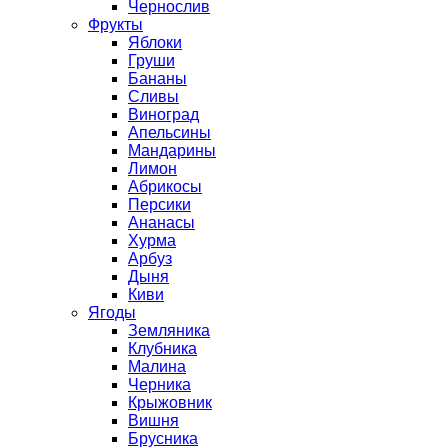
Чернослив
Фрукты
Яблоки
Груши
Бананы
Сливы
Виноград
Апельсины
Мандарины
Лимон
Абрикосы
Персики
Ананасы
Хурма
Арбуз
Дыня
Киви
Ягоды
Земляника
Клубника
Малина
Черника
Крыжовник
Вишня
Брусника