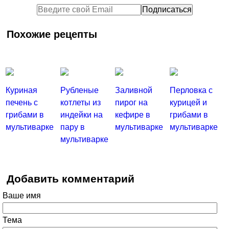
Похожие рецепты
Куриная
Рубленые
Заливной
Перловка с
печень с
котлеты из
пирог на
курицей и
грибами в
индейки на
кефире в
грибами в
мультиварке
пару в
мультиварке
мультиварке
мультиварке
Добавить комментарий
Ваше имя
Тема