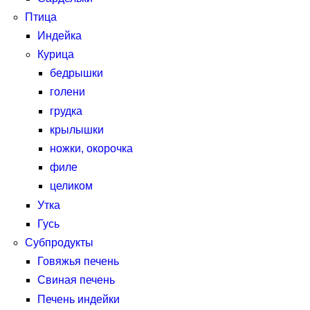
Птица
Индейка
Курица
бедрышки
голени
грудка
крылышки
ножки, окорочка
филе
целиком
Утка
Гусь
Субпродукты
Говяжья печень
Свиная печень
Печень индейки