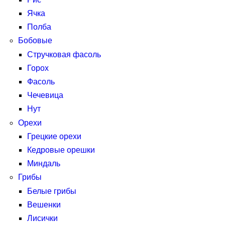
Ячка
Полба
Бобовые
Стручковая фасоль
Горох
Фасоль
Чечевица
Нут
Орехи
Грецкие орехи
Кедровые орешки
Миндаль
Грибы
Белые грибы
Вешенки
Лисички