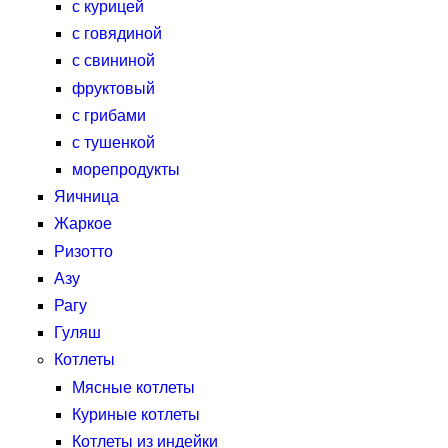
с курицей
с говядиной
с свининой
фруктовый
с грибами
с тушенкой
морепродукты
Яичница
Жаркое
Ризотто
Азу
Рагу
Гуляш
Котлеты
Мясные котлеты
Куриные котлеты
Котлеты из индейки