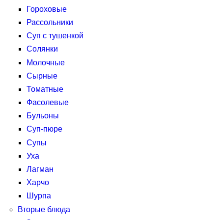
Гороховые
Рассольники
Суп с тушенкой
Солянки
Молочные
Сырные
Томатные
Фасолевые
Бульоны
Суп-пюре
Супы
Уха
Лагман
Харчо
Шурпа
Вторые блюда