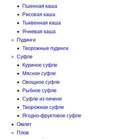
Пшенная каша
Рисовая каша
Тыквенная каша
Ячневая каша
Пудинги
Творожные пудинги
Суфле
Куриное суфле
Мясное суфле
Овощное суфле
Рыбное суфле
Суфле из печени
Творожное суфле
Ягодно-фруктовое суфле
Омлет
Плов