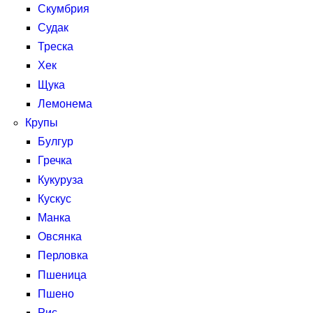
Скумбрия
Судак
Треска
Хек
Щука
Лемонема
Крупы
Булгур
Гречка
Кукуруза
Кускус
Манка
Овсянка
Перловка
Пшеница
Пшено
Рис