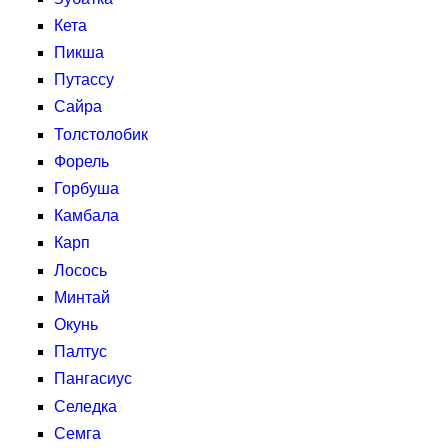
Кета
Пикша
Путассу
Сайра
Толстолобик
Форель
Горбуша
Камбала
Карп
Лосось
Минтай
Окунь
Палтус
Пангасиус
Селедка
Семга