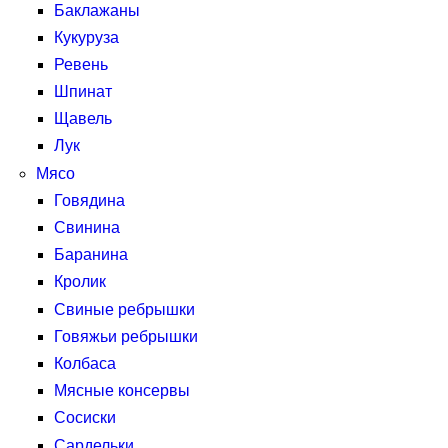
Баклажаны
Кукуруза
Ревень
Шпинат
Щавель
Лук
Мясо
Говядина
Свинина
Баранина
Кролик
Свиные ребрышки
Говяжьи ребрышки
Колбаса
Мясные консервы
Сосиски
Сардельки