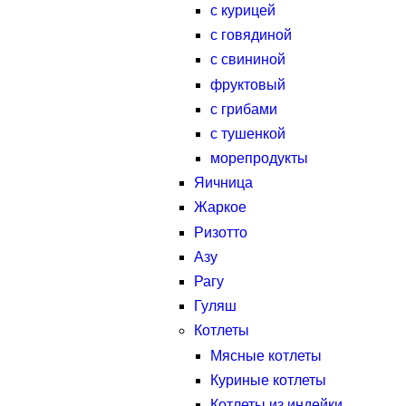
с курицей
с говядиной
с свининой
фруктовый
с грибами
с тушенкой
морепродукты
Яичница
Жаркое
Ризотто
Азу
Рагу
Гуляш
Котлеты
Мясные котлеты
Куриные котлеты
Котлеты из индейки