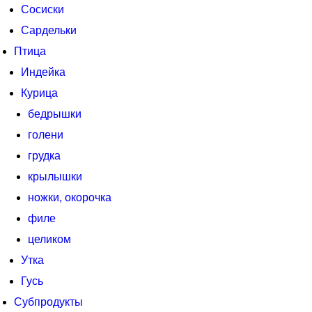
Сосиски
Сардельки
Птица
Индейка
Курица
бедрышки
голени
грудка
крылышки
ножки, окорочка
филе
целиком
Утка
Гусь
Субпродукты