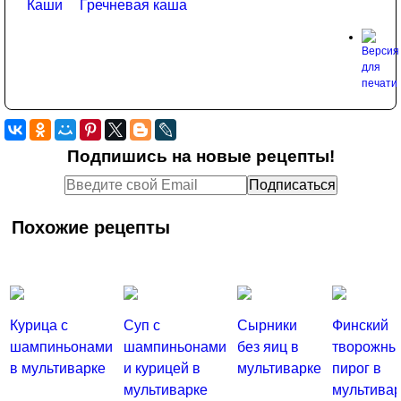
Каши
Гречневая каша
Подпишись на новые рецепты!
Похожие рецепты
Курица с
Суп с
Сырники
Финский
шампиньонами
шампиньонами
без яиц в
творожны
в мультиварке
и курицей в
мультиварке
пирог в
мультиварке
мультивар