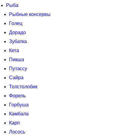
Рыба
Рыбные консервы
Голец
Дорадо
Зубатка
Кета
Пикша
Путассу
Сайра
Толстолобик
Форель
Горбуша
Камбала
Карп
Лосось