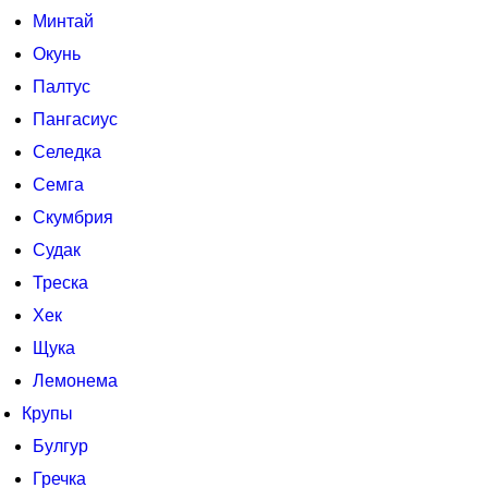
Минтай
Окунь
Палтус
Пангасиус
Селедка
Семга
Скумбрия
Судак
Треска
Хек
Щука
Лемонема
Крупы
Булгур
Гречка