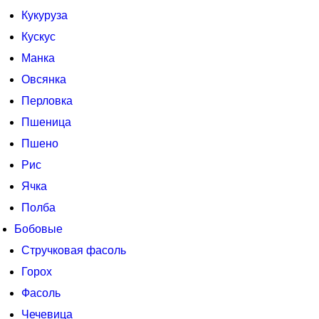
Кукуруза
Кускус
Манка
Овсянка
Перловка
Пшеница
Пшено
Рис
Ячка
Полба
Бобовые
Стручковая фасоль
Горох
Фасоль
Чечевица