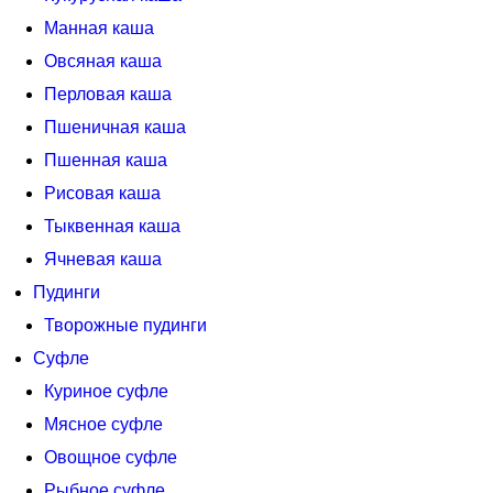
Манная каша
Овсяная каша
Перловая каша
Пшеничная каша
Пшенная каша
Рисовая каша
Тыквенная каша
Ячневая каша
Пудинги
Творожные пудинги
Суфле
Куриное суфле
Мясное суфле
Овощное суфле
Рыбное суфле