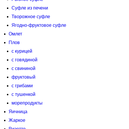
Суфле из печени
Творожное суфле
Ягодно-фруктовое суфле
Омлет
Плов
с курицей
с говядиной
с свининой
фруктовый
с грибами
с тушенкой
морепродукты
Яичница
Жаркое
Ризотто