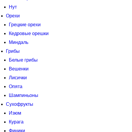
Нут
Орехи
Грецкие орехи
Кедровые орешки
Миндаль
Грибы
Белые грибы
Вешенки
Лисички
Опята
Шампиньоны
Сухофрукты
Изюм
Курага
Финики