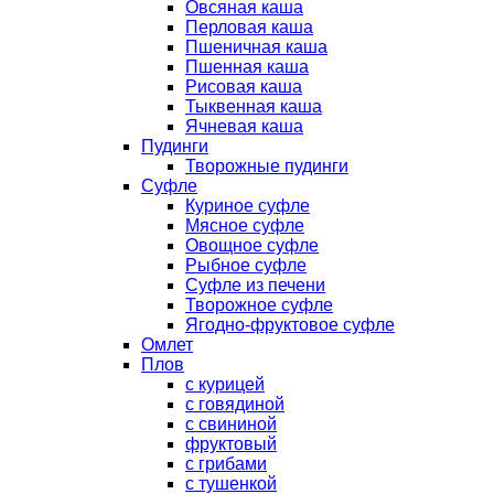
Овсяная каша
Перловая каша
Пшеничная каша
Пшенная каша
Рисовая каша
Тыквенная каша
Ячневая каша
Пудинги
Творожные пудинги
Суфле
Куриное суфле
Мясное суфле
Овощное суфле
Рыбное суфле
Суфле из печени
Творожное суфле
Ягодно-фруктовое суфле
Омлет
Плов
с курицей
с говядиной
с свининой
фруктовый
с грибами
с тушенкой