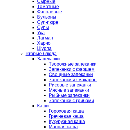
Сырные
Томатные
Фасолевые
Бульоны
Суп-пюре
Супы
Уха
Лагман
Харчо
Шурпа
Вторые блюда
Запеканки
Творожные запеканки
Запеканки с фаршем
Овощные запеканки
Запеканки из макарон
Рисовые запеканки
Мясные запеканки
Рыбные запеканки
Запеканки с грибами
Каши
Гороховая каша
Гречневая каша
Кукурузная каша
Манная каша