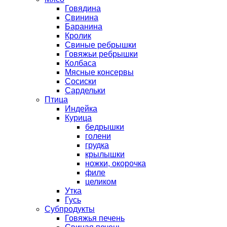
Говядина
Свинина
Баранина
Кролик
Свиные ребрышки
Говяжьи ребрышки
Колбаса
Мясные консервы
Сосиски
Сардельки
Птица
Индейка
Курица
бедрышки
голени
грудка
крылышки
ножки, окорочка
филе
целиком
Утка
Гусь
Субпродукты
Говяжья печень