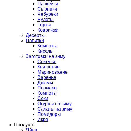
Панкейки
Сырники
Чебуреки
Рулеты
Торты
Коврижки
Десерты
Напитки
Компоты
Кисель
Заготовки на зиму
Соленья
Квашение
Маринование
Варенье
Джемы
Повидло
Компоты
Соки
Огурцы на зиму
Салаты на зиму
Помидоры
Икра
Продукты
Яйца