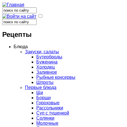
Поиск
Форма поиска
Поиск
Форма поиска
Рецепты
Блюда
Закуски, салаты
Бутерброды
Буженина
Холодец
Заливное
Рыбные консервы
Шпроты
Первые блюда
Щи
Борщи
Гороховые
Рассольники
Суп с тушенкой
Солянки
Молочные