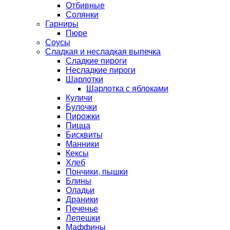
Отбивные
Солянки
Гарниры
Пюре
Соусы
Сладкая и несладкая выпечка
Сладкие пироги
Несладкие пироги
Шарлотки
Шарлотка с яблоками
Куличи
Булочки
Пирожки
Пицца
Бисквиты
Манники
Кексы
Хлеб
Пончики, пышки
Блины
Оладьи
Драники
Печенье
Лепешки
Маффины