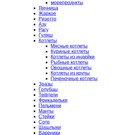
морепродукты
Яичница
Жаркое
Ризотто
Азу
Рагу
Гуляш
Котлеты
Мясные котлеты
Куриные котлеты
Котлеты из индейки
Рыбные котлеты
Овощные котлеты
Котлеты из крупы
Печеночные котлеты
Зразы
Голубцы
Тефтели
Фрикадельки
Пельмени
Манты
Стейки
Соте
Шашлыки
Вареники