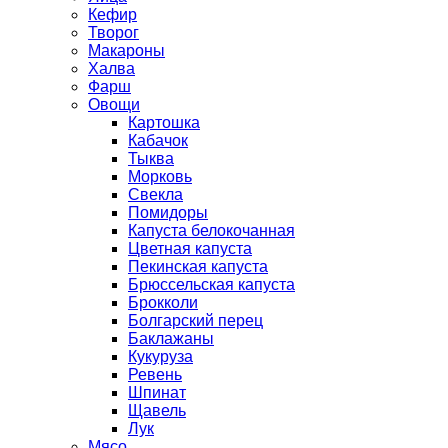
Кефир
Творог
Макароны
Халва
Фарш
Овощи
Картошка
Кабачок
Тыква
Морковь
Свекла
Помидоры
Капуста белокочанная
Цветная капуста
Пекинская капуста
Брюссельская капуста
Брокколи
Болгарский перец
Баклажаны
Кукуруза
Ревень
Шпинат
Щавель
Лук
Мясо