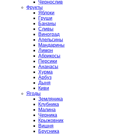
Чернослив
Фрукты
Яблоки
Груши
Бананы
Сливы
Виноград
Апельсины
Мандарины
Лимон
Абрикосы
Персики
Ананасы
Хурма
Арбуз
Дыня
Киви
Ягоды
Земляника
Клубника
Малина
Черника
Крыжовник
Вишня
Брусника