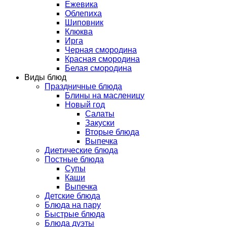
Ежевика
Облепиха
Шиповник
Клюква
Ирга
Черная смородина
Красная смородина
Белая смородина
Виды блюд
Праздничные блюда
Блины на масленицу
Новый год
Салаты
Закуски
Вторые блюда
Выпечка
Диетические блюда
Постные блюда
Супы
Каши
Выпечка
Детские блюда
Блюда на пару
Быстрые блюда
Блюда дуэты