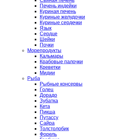
Свиная печень
Печень индейки
Куриная печень
Куриные желудочки
Куриные сердечки
Язык
Сердце
Шейки
Почки
Морепродукты
Кальмары
Крабовые палочки
Креветки
Мидии
Рыба
Рыбные консервы
Голец
Дорадо
Зубатка
Кета
Пикша
Путассу
Сайра
Толстолобик
Форель