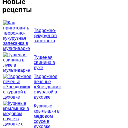
Новые
рецепты
Творожно-
кукурузная
запеканка
Тушеная
свинина в
луке
Творожное
печенье
«Звездочки»
с курагой в
духовке
Куриные
крылышки в
медовом
соусе в
духовке