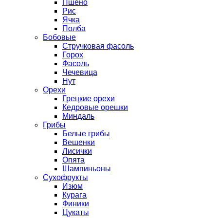
Пшено
Рис
Ячка
Полба
Бобовые
Стручковая фасоль
Горох
Фасоль
Чечевица
Нут
Орехи
Грецкие орехи
Кедровые орешки
Миндаль
Грибы
Белые грибы
Вешенки
Лисички
Опята
Шампиньоны
Сухофрукты
Изюм
Курага
Финики
Цукаты