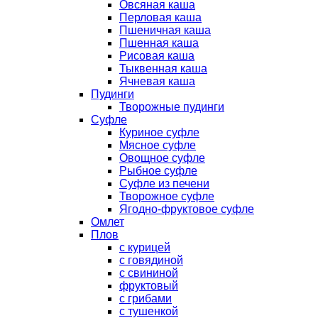
Овсяная каша
Перловая каша
Пшеничная каша
Пшенная каша
Рисовая каша
Тыквенная каша
Ячневая каша
Пудинги
Творожные пудинги
Суфле
Куриное суфле
Мясное суфле
Овощное суфле
Рыбное суфле
Суфле из печени
Творожное суфле
Ягодно-фруктовое суфле
Омлет
Плов
с курицей
с говядиной
с свининой
фруктовый
с грибами
с тушенкой