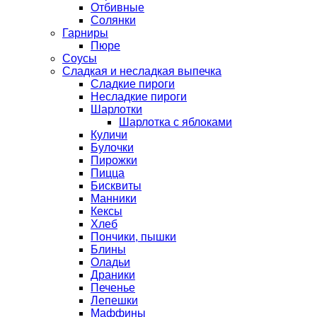
Отбивные
Солянки
Гарниры
Пюре
Соусы
Сладкая и несладкая выпечка
Сладкие пироги
Несладкие пироги
Шарлотки
Шарлотка с яблоками
Куличи
Булочки
Пирожки
Пицца
Бисквиты
Манники
Кексы
Хлеб
Пончики, пышки
Блины
Оладьи
Драники
Печенье
Лепешки
Маффины