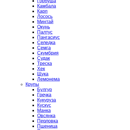
Горбуша
Камбала
Карп
Лосось
Минтай
Окунь
Палтус
Пангасиус
Селедка
Семга
Скумбрия
Судак
Треска
Хек
Щука
Лемонема
Крупы
Булгур
Гречка
Кукуруза
Кускус
Манка
Овсянка
Перловка
Пшеница