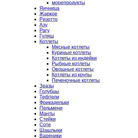
морепродукты
Яичница
Жаркое
Ризотто
Азу
Рагу
Гуляш
Котлеты
Мясные котлеты
Куриные котлеты
Котлеты из индейки
Рыбные котлеты
Овощные котлеты
Котлеты из крупы
Печеночные котлеты
Зразы
Голубцы
Тефтели
Фрикадельки
Пельмени
Манты
Стейки
Соте
Шашлыки
Вареники