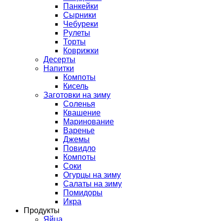
Панкейки
Сырники
Чебуреки
Рулеты
Торты
Коврижки
Десерты
Напитки
Компоты
Кисель
Заготовки на зиму
Соленья
Квашение
Маринование
Варенье
Джемы
Повидло
Компоты
Соки
Огурцы на зиму
Салаты на зиму
Помидоры
Икра
Продукты
Яйца