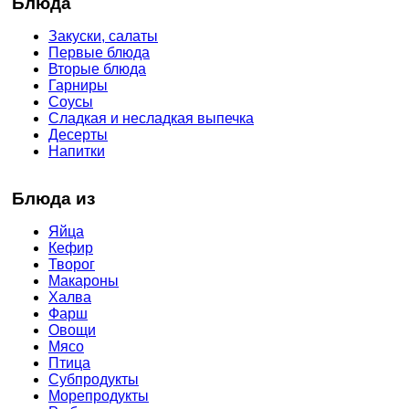
Блюда
Закуски, салаты
Первые блюда
Вторые блюда
Гарниры
Соусы
Сладкая и несладкая выпечка
Десерты
Напитки
Блюда из
Яйца
Кефир
Творог
Макароны
Халва
Фарш
Овощи
Мясо
Птица
Субпродукты
Морепродукты