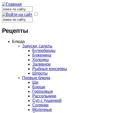
Поиск
Форма поиска
Поиск
Форма поиска
Рецепты
Блюда
Закуски, салаты
Бутерброды
Буженина
Холодец
Заливное
Рыбные консервы
Шпроты
Первые блюда
Щи
Борщи
Гороховые
Рассольники
Суп с тушенкой
Солянки
Молочные