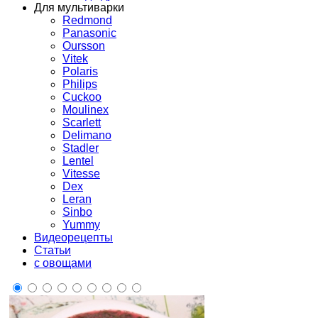
Для мультиварки
Redmond
Panasonic
Oursson
Vitek
Polaris
Philips
Cuckoo
Moulinex
Scarlett
Delimano
Stadler
Lentel
Vitesse
Dex
Leran
Sinbo
Yummy
Видеорецепты
Статьи
с овощами