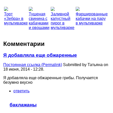
Торт
Тушеная
Заливной
Фаршированные
«Зебра» в
свинина с
капустный
кабачки на пару
мультиварке
кабачками
пирог в
в мультиварке
и овощами
мультиварке
Комментарии
Я добавляла еще обжаренные
Постоянная ссылка (Permalink)
Submitted by
Татьяна
on
18 июня, 2014 - 12:28.
Я добавляла еще обжаренные грибы. Получается
безумно вкусно
ответить
баклажаны