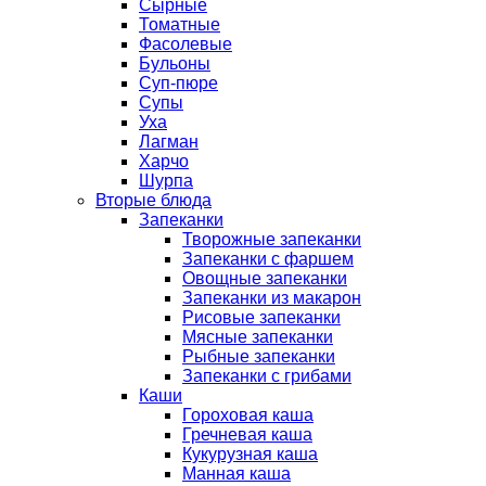
Сырные
Томатные
Фасолевые
Бульоны
Суп-пюре
Супы
Уха
Лагман
Харчо
Шурпа
Вторые блюда
Запеканки
Творожные запеканки
Запеканки с фаршем
Овощные запеканки
Запеканки из макарон
Рисовые запеканки
Мясные запеканки
Рыбные запеканки
Запеканки с грибами
Каши
Гороховая каша
Гречневая каша
Кукурузная каша
Манная каша