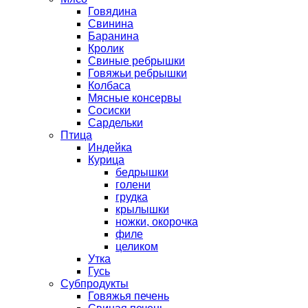
Говядина
Свинина
Баранина
Кролик
Свиные ребрышки
Говяжьи ребрышки
Колбаса
Мясные консервы
Сосиски
Сардельки
Птица
Индейка
Курица
бедрышки
голени
грудка
крылышки
ножки, окорочка
филе
целиком
Утка
Гусь
Субпродукты
Говяжья печень