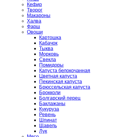
Кефир
Творог
Макароны
Халва
Фарш
Овощи
Картошка
Кабачок
Тыква
Морковь
Свекла
Помидоры
Капуста белокочанная
Цветная капуста
Пекинская капуста
Брюссельская капуста
Брокколи
Болгарский перец
Баклажаны
Кукуруза
Ревень
Шпинат
Щавель
Лук
Мясо