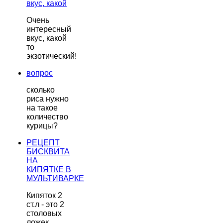
вкус, какой
Очень
интересный
вкус, какой
то
экзотический!
вопрос
сколько
риса нужно
на такое
количество
курицы?
РЕЦЕПТ
БИСКВИТА
НА
КИПЯТКЕ В
МУЛЬТИВАРКЕ
Кипяток 2
ст.л - это 2
столовых
ложек