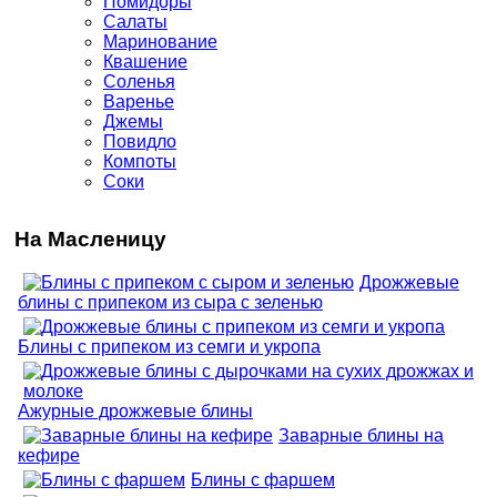
Помидоры
Салаты
Маринование
Квашение
Соленья
Варенье
Джемы
Повидло
Компоты
Соки
На Масленицу
Дрожжевые
блины с припеком из сыра с зеленью
Блины с припеком из семги и укропа
Ажурные дрожжевые блины
Заварные блины на
кефире
Блины с фаршем