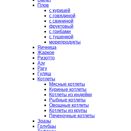
Плов
с курицей
с говядиной
с свининой
фруктовый
с грибами
с тушенкой
морепродукты
Яичница
Жаркое
Ризотто
Азу
Рагу
Гуляш
Котлеты
Мясные котлеты
Куриные котлеты
Котлеты из индейки
Рыбные котлеты
Овощные котлеты
Котлеты из крупы
Печеночные котлеты
Зразы
Голубцы