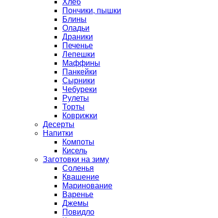
Хлеб
Пончики, пышки
Блины
Оладьи
Драники
Печенье
Лепешки
Маффины
Панкейки
Сырники
Чебуреки
Рулеты
Торты
Коврижки
Десерты
Напитки
Компоты
Кисель
Заготовки на зиму
Соленья
Квашение
Маринование
Варенье
Джемы
Повидло