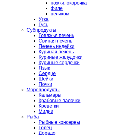
ножки, окорочка
филе
целиком
Утка
Гусь
Субпродукты
Говяжья печень
Свиная печень
Печень индейки
Куриная печень
Куриные желудочки
Куриные сердечки
Язык
Сердце
Шейки
Почки
Морепродукты
Кальмары
Крабовые палочки
Креветки
Мидии
Рыба
Рыбные консервы
Голец
Дорадо