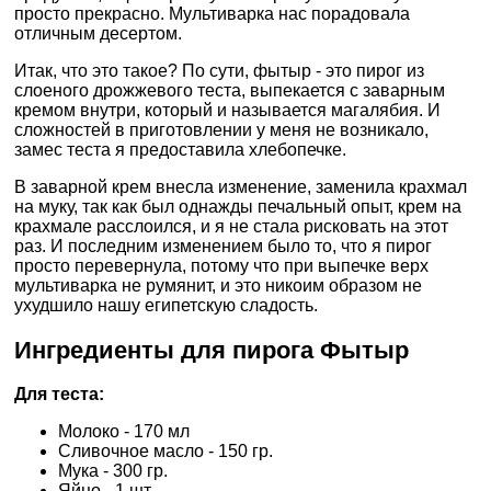
просто прекрасно. Мультиварка нас порадовала
отличным десертом.
Итак, что это такое? По сути, фытыр - это пирог из
слоеного дрожжевого теста, выпекается с заварным
кремом внутри, который и называется магалябия. И
сложностей в приготовлении у меня не возникало,
замес теста я предоставила хлебопечке.
В заварной крем внесла изменение, заменила крахмал
на муку, так как был однажды печальный опыт, крем на
крахмале расслоился, и я не стала рисковать на этот
раз. И последним изменением было то, что я пирог
просто перевернула, потому что при выпечке верх
мультиварка не румянит, и это никоим образом не
ухудшило нашу египетскую сладость.
Ингредиенты для пирога Фытыр
Для теста:
Молоко - 170 мл
Сливочное масло - 150 гр.
Мука - 300 гр.
Яйцо - 1 шт.