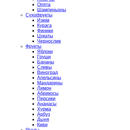
Опята
Шампиньоны
Сухофрукты
Изюм
Курага
Финики
Цукаты
Чернослив
Фрукты
Яблоки
Груши
Бананы
Сливы
Виноград
Апельсины
Мандарины
Лимон
Абрикосы
Персики
Ананасы
Хурма
Арбуз
Дыня
Киви
Ягоды