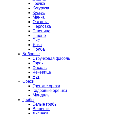
Гречка
Кукуруза
Кускус
Манка
Овсянка
Перловка
Пшеница
Пшено
Рис
Ячка
Полба
Бобовые
Стручковая фасоль
Горох
Фасоль
Чечевица
Нут
Орехи
Грецкие орехи
Кедровые орешки
Миндаль
Грибы
Белые грибы
Вешенки
Лисички