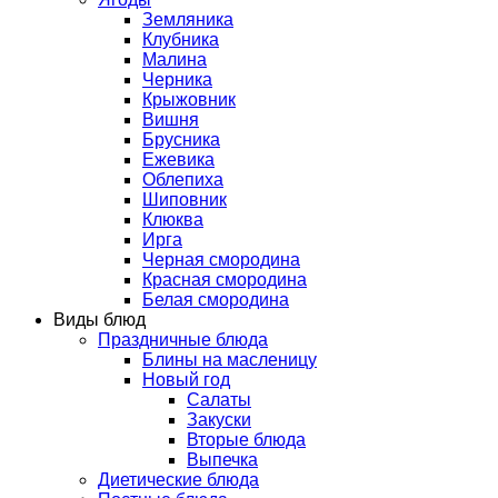
Земляника
Клубника
Малина
Черника
Крыжовник
Вишня
Брусника
Ежевика
Облепиха
Шиповник
Клюква
Ирга
Черная смородина
Красная смородина
Белая смородина
Виды блюд
Праздничные блюда
Блины на масленицу
Новый год
Салаты
Закуски
Вторые блюда
Выпечка
Диетические блюда