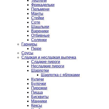
Тефтели
Фрикадельки
Пельмени
Манты
Стейки
Соте
Шашлыки
Вареники
Отбивные
Солянки
Гарниры
Пюре
Соусы
Сладкая и несладкая выпечка
Сладкие пироги
Несладкие пироги
Шарлотки
Шарлотка с яблоками
Куличи
Булочки
Пирожки
Пицца
Бисквиты
Манники
Кексы