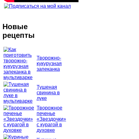
Новые
рецепты
Творожно-
кукурузная
запеканка
Тушеная
свинина в
луке
Творожное
печенье
«Звездочки»
с курагой в
духовке