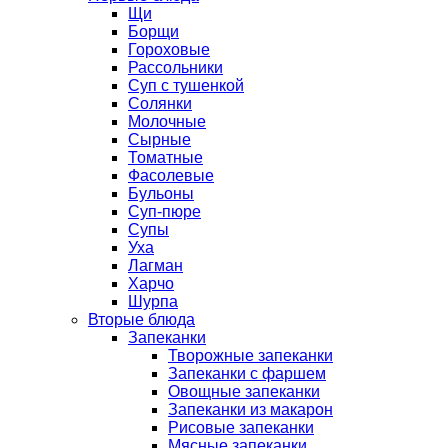
Щи
Борщи
Гороховые
Рассольники
Суп с тушенкой
Солянки
Молочные
Сырные
Томатные
Фасолевые
Бульоны
Суп-пюре
Супы
Уха
Лагман
Харчо
Шурпа
Вторые блюда
Запеканки
Творожные запеканки
Запеканки с фаршем
Овощные запеканки
Запеканки из макарон
Рисовые запеканки
Мясные запеканки