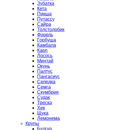
Зубатка
Кета
Пикша
Путассу
Сайра
Толстолобик
Форель
Горбуша
Камбала
Карп
Лосось
Минтай
Окунь
Палтус
Пангасиус
Селедка
Семга
Скумбрия
Судак
Треска
Хек
Щука
Лемонема
Крупы
Булгур