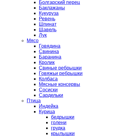
Болгарский перец
Баклажаны
Кукуруза
Ревень
Шпинат
Щавель
Лук
Мясо
Говядина
Свинина
Баранина
Кролик
Свиные ребрышки
Говяжьи ребрышки
Колбаса
Мясные консервы
Сосиски
Сардельки
Птица
Индейка
Курица
бедрышки
голени
грудка
крылышки