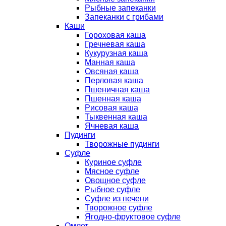
Рыбные запеканки
Запеканки с грибами
Каши
Гороховая каша
Гречневая каша
Кукурузная каша
Манная каша
Овсяная каша
Перловая каша
Пшеничная каша
Пшенная каша
Рисовая каша
Тыквенная каша
Ячневая каша
Пудинги
Творожные пудинги
Суфле
Куриное суфле
Мясное суфле
Овощное суфле
Рыбное суфле
Суфле из печени
Творожное суфле
Ягодно-фруктовое суфле
Омлет