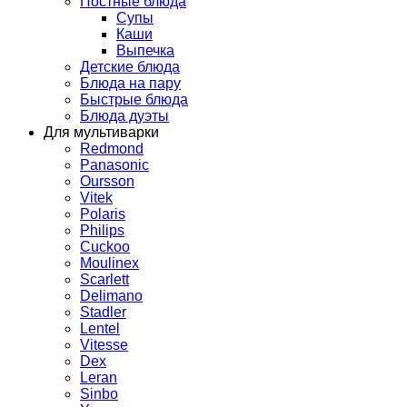
Постные блюда
Супы
Каши
Выпечка
Детские блюда
Блюда на пару
Быстрые блюда
Блюда дуэты
Для мультиварки
Redmond
Panasonic
Oursson
Vitek
Polaris
Philips
Cuckoo
Moulinex
Scarlett
Delimano
Stadler
Lentel
Vitesse
Dex
Leran
Sinbo