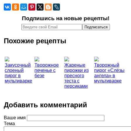
Подпишись на новые рецепты!
Похожие рецепты
Закусочный
Творожное
Жареные
Творожный
слоеный
печенье с
пирожки из
пирог «Слёзы
пирог в
безе
пресного
ангела» в
мультиварке
теста с
мультиварке
персиками
Добавить комментарий
Ваше имя
Тема