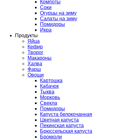
Компоты
Соки
Огурцы на зиму
Салаты на зиму
Помидоры
Икра
Продукты
Яйца
Кефир
Творог
Макароны
Халва
Фарш
Овощи
Картошка
Кабачок
Тыква
Морковь
Свекла
Помидоры
Капуста белокочанная
Цветная капуста
Пекинская капуста
Брюссельская капуста
Брокколи