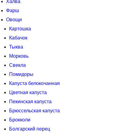
Халва
Фарш
Овощи
Картошка
Кабачок
Тыква
Морковь
Свекла
Помидоры
Капуста белокочанная
Цветная капуста
Пекинская капуста
Брюссельская капуста
Брокколи
Болгарский перец