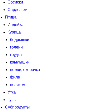
Сосиски
Сардельки
Птица
Индейка
Курица
бедрышки
голени
грудка
крылышки
ножки, окорочка
филе
целиком
Утка
Гусь
Субпродукты