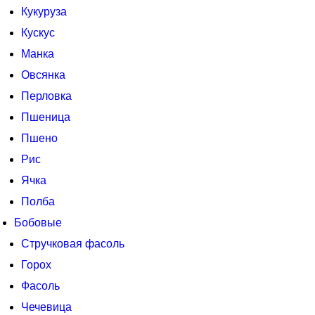
Кукуруза
Кускус
Манка
Овсянка
Перловка
Пшеница
Пшено
Рис
Ячка
Полба
Бобовые
Стручковая фасоль
Горох
Фасоль
Чечевица