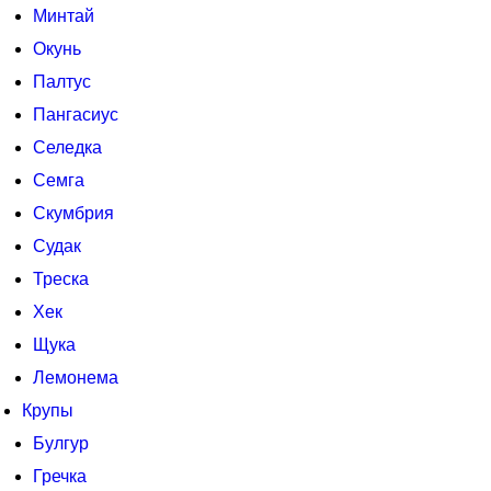
Минтай
Окунь
Палтус
Пангасиус
Селедка
Семга
Скумбрия
Судак
Треска
Хек
Щука
Лемонема
Крупы
Булгур
Гречка