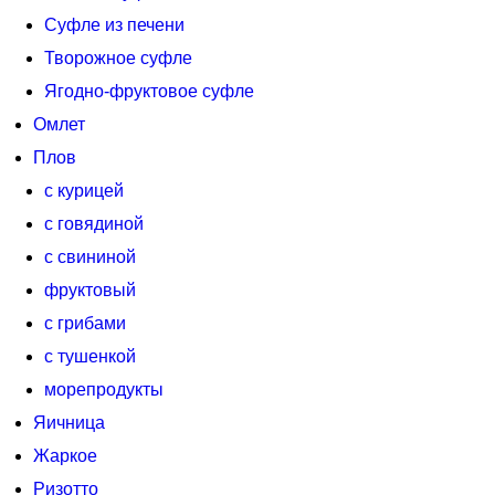
Суфле из печени
Творожное суфле
Ягодно-фруктовое суфле
Омлет
Плов
с курицей
с говядиной
с свининой
фруктовый
с грибами
с тушенкой
морепродукты
Яичница
Жаркое
Ризотто