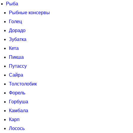
Рыба
Рыбные консервы
Голец
Дорадо
Зубатка
Кета
Пикша
Путассу
Сайра
Толстолобик
Форель
Горбуша
Камбала
Карп
Лосось