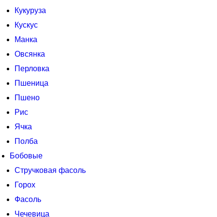
Кукуруза
Кускус
Манка
Овсянка
Перловка
Пшеница
Пшено
Рис
Ячка
Полба
Бобовые
Стручковая фасоль
Горох
Фасоль
Чечевица