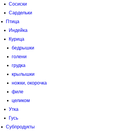
Сосиски
Сардельки
Птица
Индейка
Курица
бедрышки
голени
грудка
крылышки
ножки, окорочка
филе
целиком
Утка
Гусь
Субпродукты