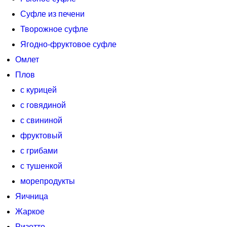
Суфле из печени
Творожное суфле
Ягодно-фруктовое суфле
Омлет
Плов
с курицей
с говядиной
с свининой
фруктовый
с грибами
с тушенкой
морепродукты
Яичница
Жаркое
Ризотто