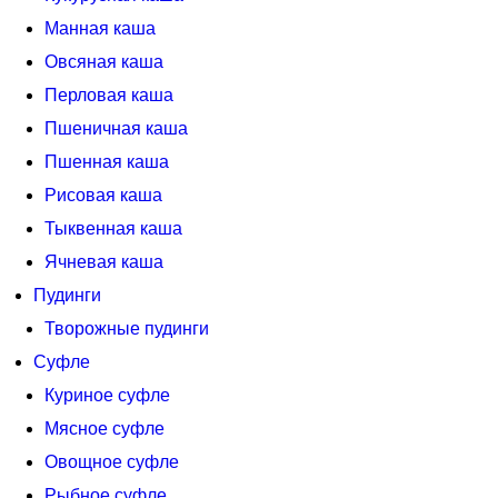
Манная каша
Овсяная каша
Перловая каша
Пшеничная каша
Пшенная каша
Рисовая каша
Тыквенная каша
Ячневая каша
Пудинги
Творожные пудинги
Суфле
Куриное суфле
Мясное суфле
Овощное суфле
Рыбное суфле