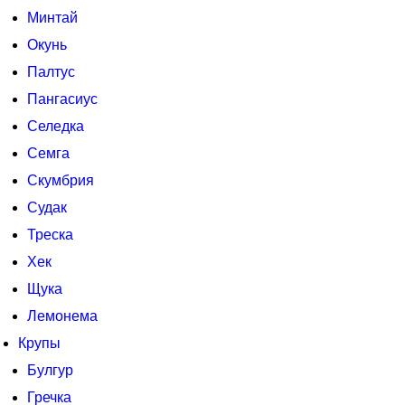
Минтай
Окунь
Палтус
Пангасиус
Селедка
Семга
Скумбрия
Судак
Треска
Хек
Щука
Лемонема
Крупы
Булгур
Гречка