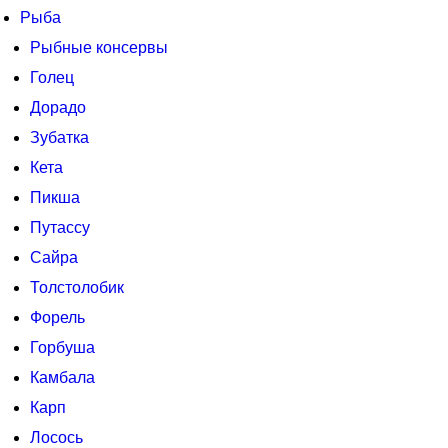
Рыба
Рыбные консервы
Голец
Дорадо
Зубатка
Кета
Пикша
Путассу
Сайра
Толстолобик
Форель
Горбуша
Камбала
Карп
Лосось