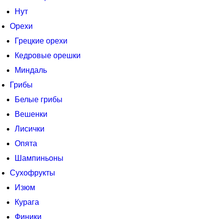
Нут
Орехи
Грецкие орехи
Кедровые орешки
Миндаль
Грибы
Белые грибы
Вешенки
Лисички
Опята
Шампиньоны
Сухофрукты
Изюм
Курага
Финики