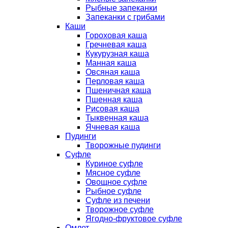
Рыбные запеканки
Запеканки с грибами
Каши
Гороховая каша
Гречневая каша
Кукурузная каша
Манная каша
Овсяная каша
Перловая каша
Пшеничная каша
Пшенная каша
Рисовая каша
Тыквенная каша
Ячневая каша
Пудинги
Творожные пудинги
Суфле
Куриное суфле
Мясное суфле
Овощное суфле
Рыбное суфле
Суфле из печени
Творожное суфле
Ягодно-фруктовое суфле
Омлет