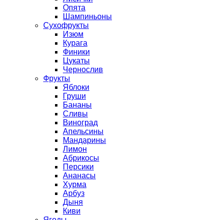
Опята
Шампиньоны
Сухофрукты
Изюм
Курага
Финики
Цукаты
Чернослив
Фрукты
Яблоки
Груши
Бананы
Сливы
Виноград
Апельсины
Мандарины
Лимон
Абрикосы
Персики
Ананасы
Хурма
Арбуз
Дыня
Киви
Ягоды