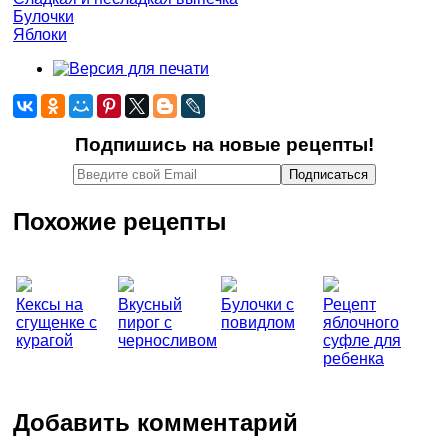
Булочки
Яблоки
Подпишись на новые рецепты!
Похожие рецепты
Кексы на
Вкусный
Булочки с
Рецепт
сгущенке с
пирог с
повидлом
яблочного
курагой
черносливом
суфле для
ребенка
Добавить комментарий