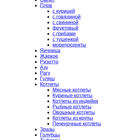
Плов
с курицей
с говядиной
с свининой
фруктовый
с грибами
с тушенкой
морепродукты
Яичница
Жаркое
Ризотто
Азу
Рагу
Гуляш
Котлеты
Мясные котлеты
Куриные котлеты
Котлеты из индейки
Рыбные котлеты
Овощные котлеты
Котлеты из крупы
Печеночные котлеты
Зразы
Голубцы