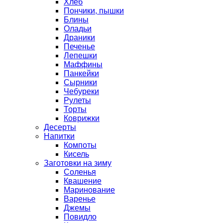
Хлеб
Пончики, пышки
Блины
Оладьи
Драники
Печенье
Лепешки
Маффины
Панкейки
Сырники
Чебуреки
Рулеты
Торты
Коврижки
Десерты
Напитки
Компоты
Кисель
Заготовки на зиму
Соленья
Квашение
Маринование
Варенье
Джемы
Повидло