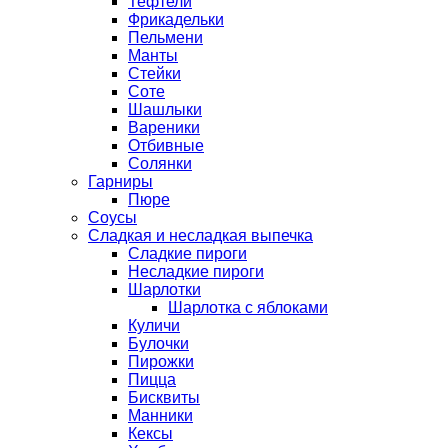
Тефтели
Фрикадельки
Пельмени
Манты
Стейки
Соте
Шашлыки
Вареники
Отбивные
Солянки
Гарниры
Пюре
Соусы
Сладкая и несладкая выпечка
Сладкие пироги
Несладкие пироги
Шарлотки
Шарлотка с яблоками
Куличи
Булочки
Пирожки
Пицца
Бисквиты
Манники
Кексы