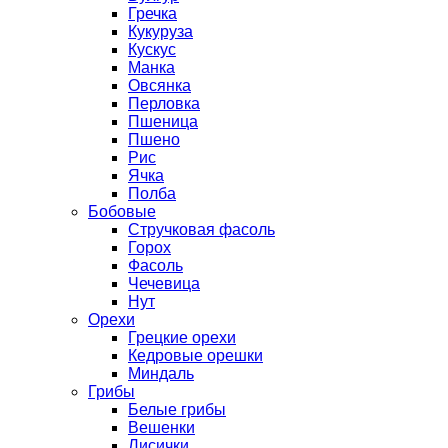
Гречка
Кукуруза
Кускус
Манка
Овсянка
Перловка
Пшеница
Пшено
Рис
Ячка
Полба
Бобовые
Стручковая фасоль
Горох
Фасоль
Чечевица
Нут
Орехи
Грецкие орехи
Кедровые орешки
Миндаль
Грибы
Белые грибы
Вешенки
Лисички