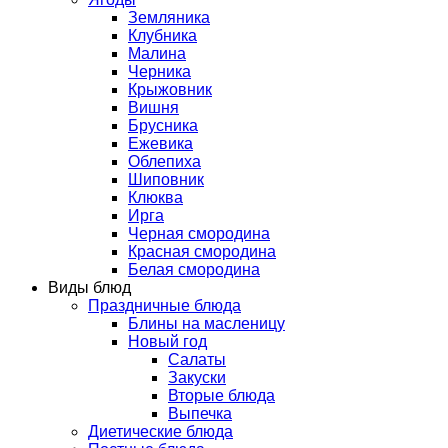
Земляника
Клубника
Малина
Черника
Крыжовник
Вишня
Брусника
Ежевика
Облепиха
Шиповник
Клюква
Ирга
Черная смородина
Красная смородина
Белая смородина
Виды блюд
Праздничные блюда
Блины на масленицу
Новый год
Салаты
Закуски
Вторые блюда
Выпечка
Диетические блюда