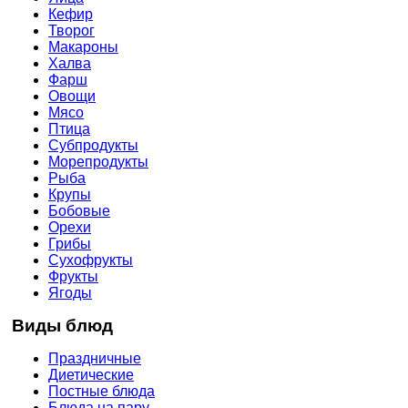
Кефир
Творог
Макароны
Халва
Фарш
Овощи
Мясо
Птица
Субпродукты
Морепродукты
Рыба
Крупы
Бобовые
Орехи
Грибы
Сухофрукты
Фрукты
Ягоды
Виды блюд
Праздничные
Диетические
Постные блюда
Блюда на пару