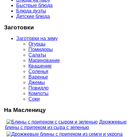
Быстрые блюда
Блюда дуэты
Детские блюда
Заготовки
Заготовки на зиму
Огурцы
Помидоры
Салаты
Маринование
Квашение
Соленья
Варенье
Джемы
Повидло
Компоты
Соки
На Масленицу
Дрожжевые
блины с припеком из сыра с зеленью