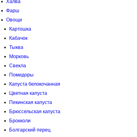
Халва
Фарш
Овощи
Картошка
Кабачок
Тыква
Морковь
Свекла
Помидоры
Капуста белокочанная
Цветная капуста
Пекинская капуста
Брюссельская капуста
Брокколи
Болгарский перец