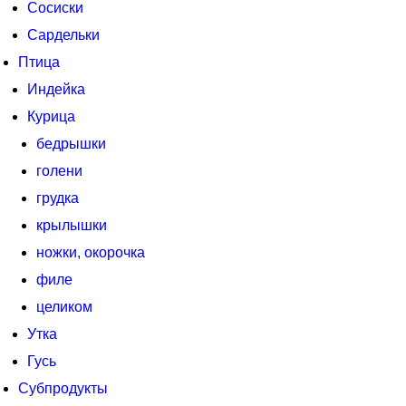
Сосиски
Сардельки
Птица
Индейка
Курица
бедрышки
голени
грудка
крылышки
ножки, окорочка
филе
целиком
Утка
Гусь
Субпродукты