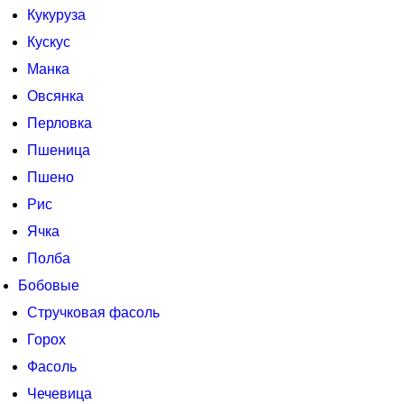
Кукуруза
Кускус
Манка
Овсянка
Перловка
Пшеница
Пшено
Рис
Ячка
Полба
Бобовые
Стручковая фасоль
Горох
Фасоль
Чечевица