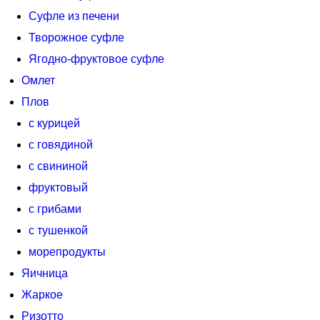
Суфле из печени
Творожное суфле
Ягодно-фруктовое суфле
Омлет
Плов
с курицей
с говядиной
с свининой
фруктовый
с грибами
с тушенкой
морепродукты
Яичница
Жаркое
Ризотто