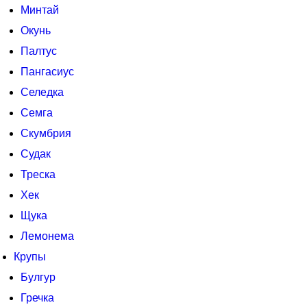
Минтай
Окунь
Палтус
Пангасиус
Селедка
Семга
Скумбрия
Судак
Треска
Хек
Щука
Лемонема
Крупы
Булгур
Гречка