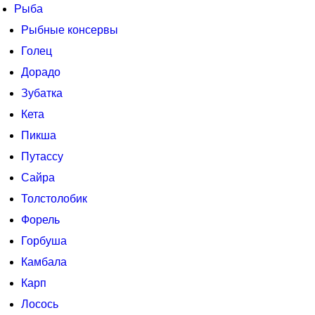
Рыба
Рыбные консервы
Голец
Дорадо
Зубатка
Кета
Пикша
Путассу
Сайра
Толстолобик
Форель
Горбуша
Камбала
Карп
Лосось